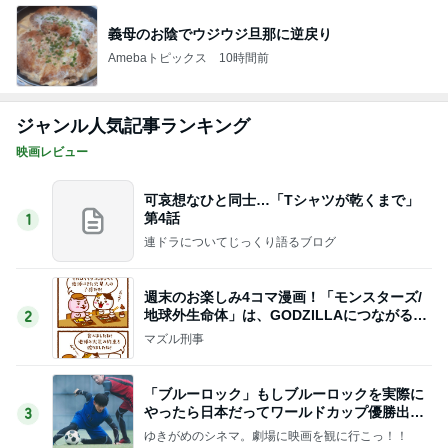
義母のお陰でウジウジ旦那に逆戻り
Amebaトピックス
10時間前
ジャンル人気記事ランキング
映画レビュー
可哀想なひと同士…「Tシャツが乾くまで」
第4話
1
連ドラについてじっくり語るブログ
週末のお楽しみ4コマ漫画！「モンスターズ/
地球外生命体」は、GODZILLAにつながる出
2
世作！
マズル刑事
「ブルーロック」もしブルーロックを実際に
やったら日本だってワールドカップ優勝出来
3
るかもしれません
ゆきがめのシネマ。劇場に映画を観に行こっ！！