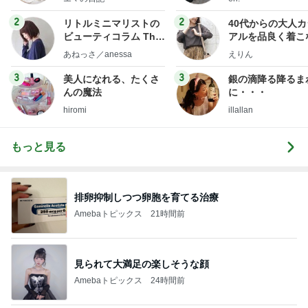
フ】
2
2
リトルミニマリストの
40代からの大人
ビューティコラム The
アルを品良く着こ
little minimalist's bea
ファッションブロ
あねっさ／anessa
えりん
uty colum
3
3
美人になれる、たくさ
銀の滴降る降るま
んの魔法
に・・・
hiromi
illallan
もっと見る
排卵抑制しつつ卵胞を育てる治療
Amebaトピックス
21時間前
見られて大満足の楽しそうな顔
Amebaトピックス
24時間前