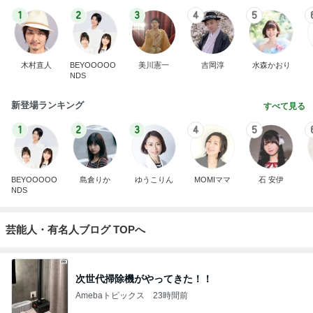
1
2
3
4
5
木村直人
BEYOOOOO
美川憲一
吉岡淳
水森かおり
NDS
新登場ランキング
すべて見る
1
2
3
4
5
BEYOOOOO
島倉りか
ゆうこりん
MOMIママ
石 安伊
NDS
芸能人・有名人ブログ TOPへ
次世代掃除機がやってきた！！
Amebaトピックス
23時間前