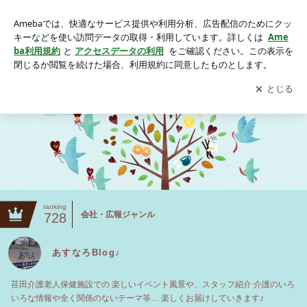
あすなろBlog♪
アプリをダウンロードして
ブログの更新通知
を受け取りまし
開く
ょう。
ranking
会社・広報ジャンル
728
あすなろBlog♪
荏田介護老人保健施設での 楽しいイベント風景や、スタッフ紹介 介護のいろ
いろな情報や全く関係のないテーマ等… 楽しくお届けしていきます♪