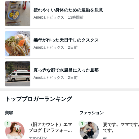
疲れやすい身体のための運動を決意
Amebaトピックス
13時間前
義母が作った天日干しのクスクス
Amebaトピックス
2日前
真っ赤な顔で水風呂に入った旦那
Amebaトピックス
2日前
トップブロガーランキング
美容
ファッション
1
1
（旧アカウント）エマ
妻です。ママです
ブログ【アラフォー会
です。
社売却セカンドライ
エマの日記
eri.