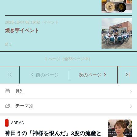
2025-11-04 02:16:52
・
イベント
焼き芋イベント
1
1
ページ（全
33
ページ中）
前のページ
次のページ
月別
テーマ別
ABEMA
神田うの「神様を恨んだ」3度の流産と