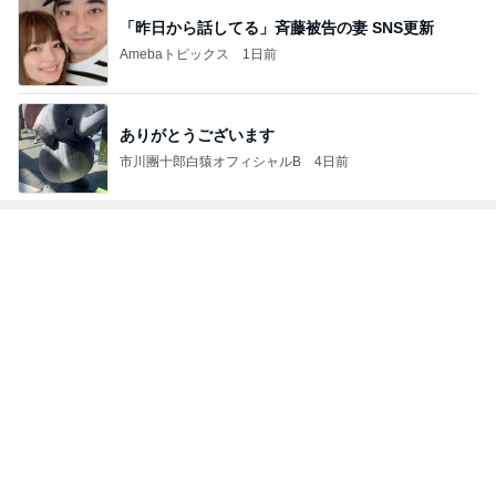
もっと見る
トップブロガーランキング
料理
インテリア&DIY
1
1
栄養士ママそっち～の
おうちと暮らしの
簡単美味しいサイクル
ピ 〜HOME&LI
献立
そっち～
yuki (ドキ子）
2
2
ほんとうに必要な
ゆうき酒場
か持たない暮らし
ゆうき
ep Life Simple
yukiko
ンテリアのきろく
3
3
１００均・カルデ
毎日笑顔で過ごしたい
好き！食いしん坊
モモ母さん
らりん☆のブログ
☆きらりん☆
もっと見る