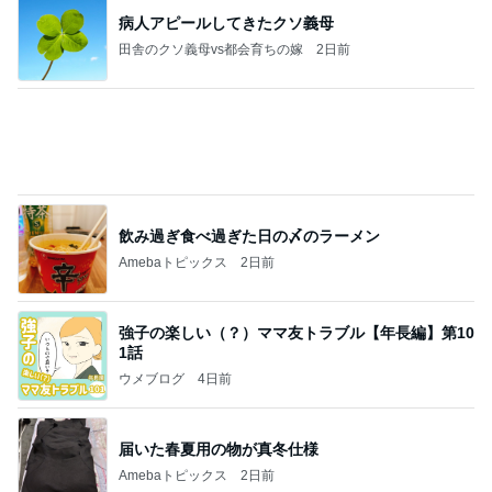
Amebaトピックス
2日前
日東駒専や産近甲龍は英語よりも国語の攻略が重視
される、のかもしれない。
Bank of Dreamの公営競技はどこへ行く
11日前
移植後なのに胸が張らず痛くないこと
Amebaトピックス
2日前
☆We're timelesz LIVE TOUR 2026 episode2 MO
MENTUM
☆☆☆ゆきちにっき☆☆☆
7日前
母の形見の真珠ネックレスの価格
Amebaトピックス
14時間前