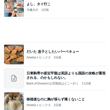
Amebaトピックス
2日前
かっちちちちが来てくれた！おしゃれなものを持っ
て！
桃オフィシャルブログ Powered by Ameba
10日前
ハムが美味しい食べ方レシピ4選
Amebaトピックス
2日前
㊗️喜びを分け合える未来❣️”【この混沌の理由】”⽇
本も⾦融リセットの準備をしてます ””
あいすくりーむ『めるころ』
1時間前
塾代が気にならなくなった理由
Amebaトピックス
22時間前