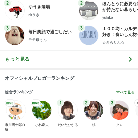
わあ喉は‥
藤田朋子オフィシャルブログ「笑顔の種と眠る犬」
2日前
Powered by Ameba
プロの顔つきでシールを貼る作業