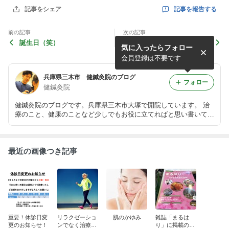
記事を報告する
記事をシェア
前の記事
次の記事
誕生日（笑）
院の風景その２
気に入ったらフォロー
会員登録は不要です
兵庫県三木市 健鍼灸院のブログ
フォロー
健鍼灸院
健鍼灸院のブログです。兵庫県三木市大塚で開院しています。 治
療のこと、健康のことなど少しでもお役に立てればと思い書いてい
ます。
最近の画像つき記事
重要！休診日変
リラクゼーショ
肌のかゆみ
雑誌「まるは
更のお知らせ！
ンでなく治療で
り」に掲載のお