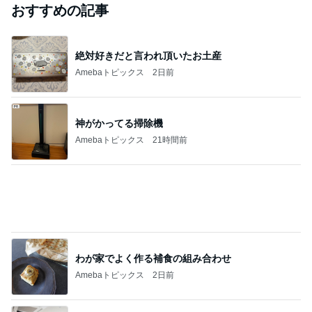
芸能人・有名人ブログ TOPへ
去年結婚のあ～ちゃん 喜びの報告
Amebaトピックス
9時間前
実家で晩ご飯
だいたひかるオフィシャルブログ Powered by Ame
1日前
ba
「昨日から話してる」斉藤被告の妻 SNS更新
Amebaトピックス
1日前
ありがとうございます
市川團十郎白猿オフィシャルB
4日前