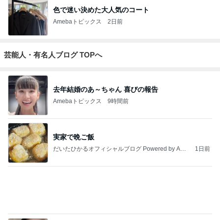
ジャンルランキング
30代〜ファッション
14,861人参加中
1
Shiori's「on」style〜干物女の成長記〜
Shiori
2
妻です。ママです。女です。
eri.
3
40代からの大人カジュアルを品良く着こなすファッ
ションブログ
えりん
4
5
6
7
8
TOKYO REAL
銀の滴降る降
UNIQLOコー
*** あやのハピ
coco-eririko大
CLOTHES 大
るまわり
ディネート日
ログ ***
人のプチプラ
人世代のリア
に・・・
記
mixコーデ
ハ
ルクローズ
♪