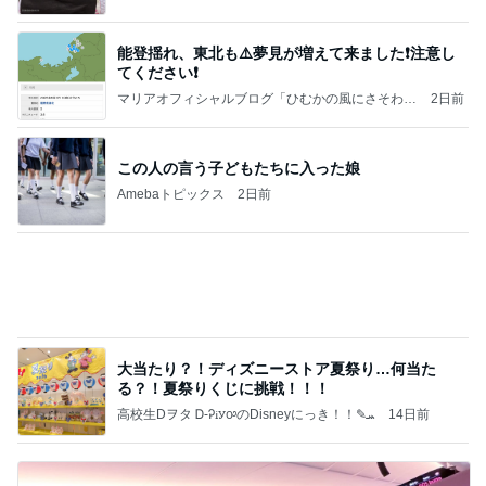
【秩父鉄道】８/２～１１/３０開催 ガリガリ君が
秩父鉄道に遊びにやってくる！のご紹介です
秩父市議会議員 黒澤秀之 ブログ Powered by Ame
10日前
ba
1人予約でまさかの無断キャンセル