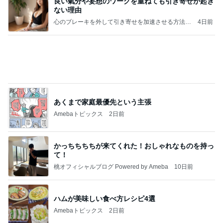
こんな時代が来るとは誰が予想できただろうか？
浮浪の走り者のブログ
2日前
スシローで1番高かった720円の寿司
Amebaトピックス
2日前
平和を守る
ブルーサファイア
3日前
本質を見抜いてた謎の専業主婦
Amebaトピックス
10時間前