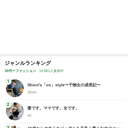
オフィシャルブロガーランキング
総合ランキング
すべて見る
1
2
3
市川團十郎白
小林麻央
だいたひかる
桃
クロ
猿
急上昇ランキング
すべて見る
1
2
3
4
5
木村直人
BEYOOOOO
美川憲一
吉岡淳
水森かおり
NDS
新登場ランキング
すべて見る
1
2
3
4
5