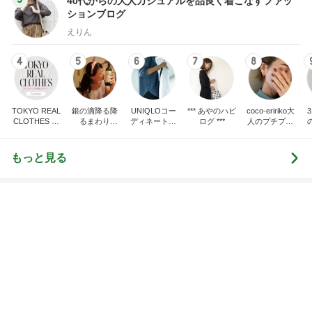
BEYOOOOO
島倉りか
ゆうこりん
MOMIママ
石 安伊
NDS
夫がすべて美味しいと言った晩ごはん
Amebaトピックス
2日前
悲しすぎて立ち直れない。
クロオフィシャルブログPowered by Ameba
2日前
金子恵美 リピートしたい福井の味