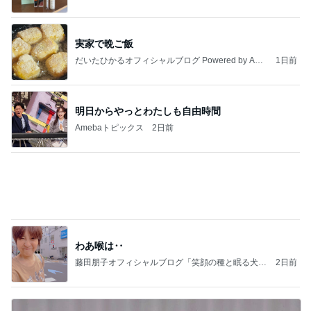
大当たり？！ディズニーストア夏祭り…何当た
る？！夏祭りくじに挑戦！！！
高校生Dヲタ Ꭰ-ᎮꭵꭹꭴのDisneyにっき！！✎ܚ
14日前
ユカイ 隣の人から貰ったプレゼント