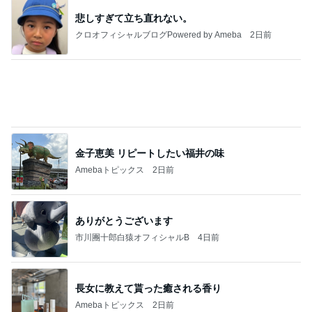
Amebaトピックス
2日前
強子の楽しい（？）ママ友トラブル【年長編】第10
1話
ウメブログ
4日前
届いた春夏用の物が真冬仕様
Amebaトピックス
2日前
能登揺れ、東北も⚠️夢見が増えて来ました❗️注意し
てください❗️
マリアオフィシャルブログ「ひむかの風にさそわれ
2日前
て」Powered by Ameba
この人の言う子どもたちに入った娘
Amebaトピックス
2日前