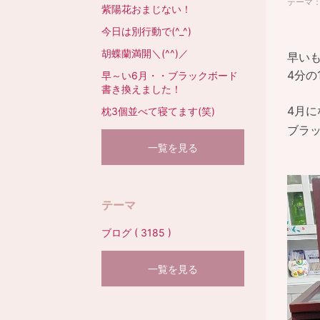
テーマ
紫陽花おまじない！
今日は別行動で(^_^)
胡蝶蘭満開＼(^^)／
早い
4分の
早～い6月・・ブラックボード
書き換えました！
4月
枕3個並べて寝てます(笑)
ブラ
一覧を見る
テーマ
ブログ ( 3185 )
一覧を見る