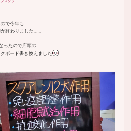
：
ブログ
もので今年も
1が終わりました……
になったので店頭の
ックボード書き換えました