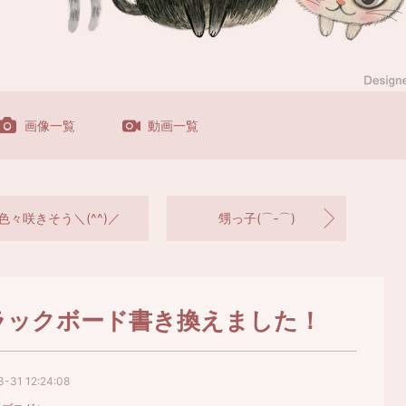
画像一覧
動画一覧
色々咲きそう＼(^^)／
甥っ子(⌒‐⌒)
ラックボード書き換えました！
-31 12:24:08