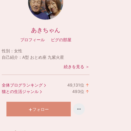
あきちゃん
プロフィール
ピグの部屋
性別：
女性
自己紹介：
A型 おとめ座 九紫火星
続きを見る ＞
全体ブログランキング
49,131
位
↑
ラ
猫との生活ジャンル
493
位
↑
ン
ラ
キ
ン
ン
キ
フォロー
グ
ン
上
グ
昇
上