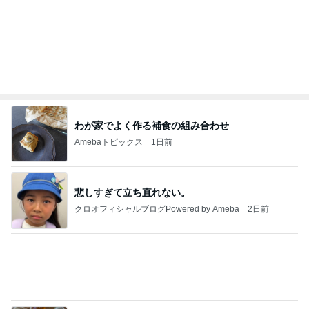
ありがとうございます
市川團十郎白猿オフィシャルB
4日前
だいたの夫 後から本心言う息子
Amebaトピックス
2日前
実家で晩ご飯
だいたひかるオフィシャルブログ Powered by
20時間前
Ameba
結局すべて私一人の通常業務
Amebaトピックス
2日前
わあ喉は‥
藤田朋子オフィシャルブログ「笑顔の種と眠る犬」
2日前
Powered by Ameba