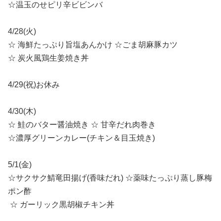
☆温玉のせピリ辛ビビンバ
4/28(火)
☆ 海鮮たっぷり旨塩あんかけ ☆ごま胡麻豚カツ
☆ 炭火風鶏生姜焼き丼
4/29(祝)お休み
4/30(木)
☆ 鮭のバター醤油焼き ☆ 甘辛だれ肉巻き
☆濃厚グリーンカレー(チキン＆目玉焼き)
5/1(金)
☆サクサク鯖竜田揚げ(香味だれ) ☆薬味たっぷり蒸し豚梅
ポン酢
☆ ガーリック黒胡椒チキン丼