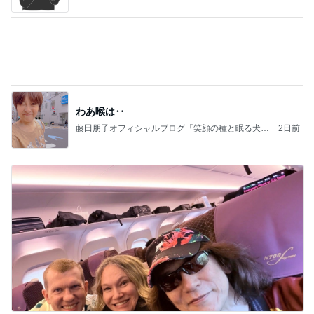
強子の楽しい（？）ママ友トラブル【年長編】第10
1話
ウメブログ
4日前
仕事帰りに並んで食べた甘い桃
Amebaトピックス
17時間前
能登揺れ、東北も⚠️夢見が増えて来ました❗️注意し
てください❗️
マリアオフィシャルブログ「ひむかの風にさそわれ
2日前
て」Powered by Ameba
3万安くして面倒になった打合せ
Amebaトピックス
1日前
大当たり？！ディズニーストア夏祭り…何当た