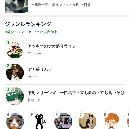
市川團十郎白猿オフィシャルB
4日前
ジャンルランキング
B級グルメマニア
5,675人参加中
1
アッキーのデカ盛りライフ
アッキー
2
デカ盛りんぐ
ガデュ
3
下町マリーンズ・一口馬主・立ち飲み・立ち食いそば
柳橋二郎
4
5
6
7
8