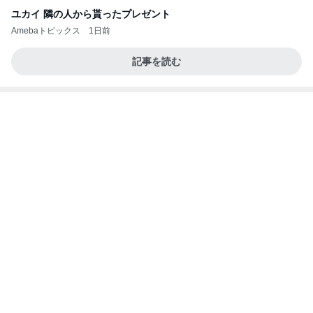
る？！夏祭りくじに挑戦！！！
高校生Dヲタ Ꭰ-ᎮꭵꭹꭴのDisneyにっき！！✎ܚ
13日前
体型が違う母のズボンを履いた休日
Amebaトピックス
1日前
病人アピールしてきたクソ義母
田舎のクソ義母vs都会育ちの嫁
2日前