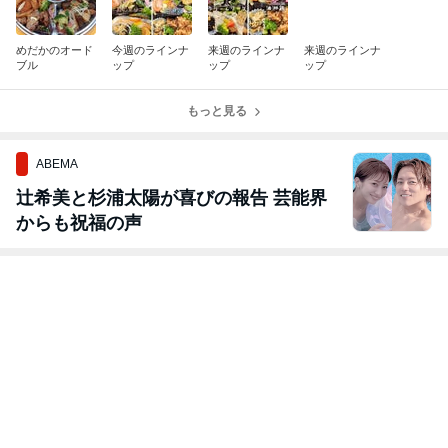
めだかのオード
今週のラインナ
来週のラインナ
来週のラインナ
ブル
ップ
ップ
ップ
もっと見る
ABEMA
辻希美と杉浦太陽が喜びの報告 芸能界
からも祝福の声