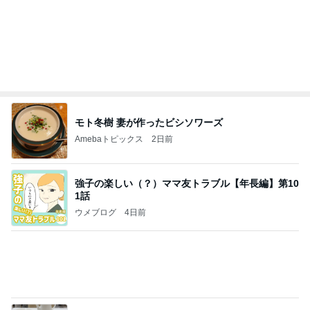
コメダの5組待ちで諦めて帰宅
Amebaトピックス
2日前
記事を読む
ノッチ レジェンドと練習し感激
Amebaトピックス
1日前
よし、タイ行こ
与儀大介
22時間前
夜の塾の面談で遅くなる帰り道
Amebaトピックス
1日前