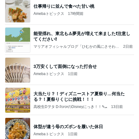
【秩父鉄道】８/２～１１/３０開催 ガリガリ君が
秩父鉄道に遊びにやってくる！のご紹介です
秩父市議会議員 黒澤秀之 ブログ Powered by Ameb
9日前
a
だいた 息子としたいバーベキュー
Amebaトピックス
1日前
☆We're timelesz LIVE TOUR 2026 episode2 MO
MENTUM
☆☆☆ゆきちにっき☆☆☆
7日前
望まない現状をいちいち軌道修正
Amebaトピックス
2日前
日東駒専や産近甲龍は英語よりも国語の攻略が重視
される、のかもしれない。