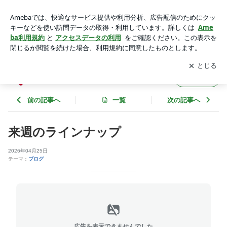
来週のラインナップ | 大阪･梅田<健康>宅配弁当めだかのブロ
グ
アプリをダウンロードして
ブログの更新通知
を受け取りまし
開く
ょう。
大阪･梅田<健康>宅配弁当めだかのブログ
フォロー
前の記事へ
一覧
次の記事へ
来週のラインナップ
2026年04月25日
テーマ：
ブログ
広告を表示できませんでした