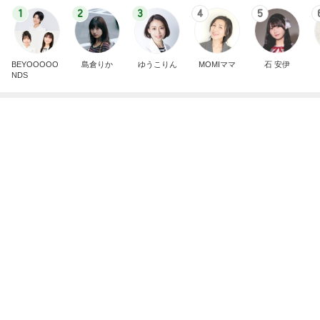
1
2
3
4
5
BEYOOOOO
島倉りか
ゆうこりん
MOMIママ
石 安伊
NDS
わが家でよく作る補食の組み合わせ
Amebaトピックス
1日前
悲しすぎて立ち直れない。
クロオフィシャルブログPowered by Ameba
2日前
自画自賛するほど美味しい鶏むね肉
Amebaトピックス
1日前