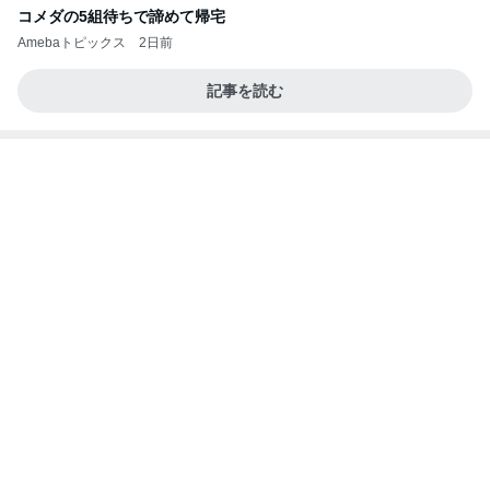
旦那が気づいた照明の位置のズレ
Amebaトピックス
13時間前
良い氣分や妄想のワークを重ねても引き寄せが起き
ない理由
心のブレーキを外して引き寄せを加速させる方法：
3日前
引き寄せ研究所
気分で使い分ける4本のお気に入り
Amebaトピックス
23時間前
㊗️喜びを分け合える未来❣️”【この混沌の理由】”⽇
本も⾦融リセットの準備をしてます ””
あいすくりーむ『めるころ』
33分前
コストコで購入し快適になったトイレ
Amebaトピックス
1日前