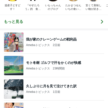
道産子どすど
『やすたろ
いもっちゃん
たかまつせん
安くて美味し
す！
う』的 食の
のブログ
いちの食い散
い物が好き☆
備忘録
らかし日記
彡
もっと見る
我が家のクレーンゲームの戦利品
Amebaトピックス
2日前
モト冬樹 ゴルフで汗をかくのが快感
Amebaトピックス
23時間前
久しぶりに月を見て泣けてきた訳
Amebaトピックス
1日前