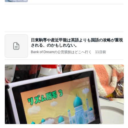
かとうかず子 薬をなくし慌てて戻る
Amebaトピックス
2日前
朝のルーティン
渡辺美奈代オフィシャルブログ「Minayo Land」P
2日前
owered by Ameba