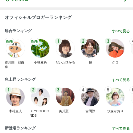
オフィシャルブロガーランキング
総合ランキング
すべて見る
1
2
3
市川團十郎白
小林麻央
だいたひかる
桃
クロ
猿
急上昇ランキング
すべて見る
1
2
3
4
5
木村直人
BEYOOOOO
美川憲一
吉岡淳
水森かおり
NDS
新登場ランキング
すべて見る