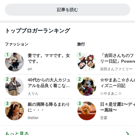
記事を読む
トップブロガーランキング
ファッション
旅行
1
1
妻です。ママです。女
「吉田さんちのフ
です。
リー日記」Powere
y Ameba 吉田さ
eri.
吉田さんファミリー
ミリーオフィシャ
ログ
2
2
40代からの大人カジュ
☆やまあこ☆さん
アルを品良く着こなす
ィズニー日記
ファッションブログ
えりん
☆やまあこ☆
3
3
銀の滴降る降るまわり
日々是甘露2〜デ
に・・・
ー風味〜
illallan
甘露
もっと見る