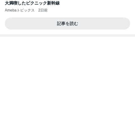
買い足す予定の重宝したサンダル
Amebaトピックス
2日前
こんな時代が来るとは誰が予想できただろうか？
浮浪の走り者のブログ
2日前
子供が飽きない車内での過ごし方
Amebaトピックス
20時間前
【新記事】これができる女性を男は手放せない！究
極の恋愛テクニック
クノタチホオフィシャルブログ「恋学・性学研究
2日前
室」Powered by Ameba