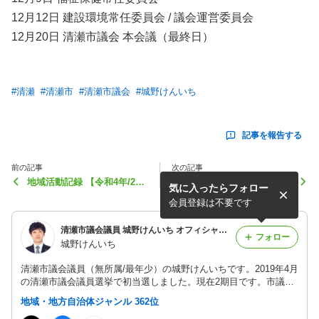
12月12日 建設環境常任委員会 / 議会運営委員会
12月20日 清瀬市議会 本会議（最終日）
#
清瀬
#
清瀬市
#
清瀬市議会
#
城野けんいち
記事を報告する
前の記事
次の記事
地域活動記録 【令和4年/202
清瀬市議会 令和4年 第4回定
気に入ったらフォロー
2年】
例会（4）
会員登録は不要です
清瀬市議会議員 城野けんいち オフィシャルブログ
フォロー
城野けんいち
清瀬市議会議員（無所属/最年少）の城野けんいちです。2019年4月
の清瀬市議会議員選挙で初当選しました。現在2期目です。市議会
の一般質問、議会だよりなどを中心に、一議員としての活動を記録
地域・地方自治体ジャンル 362位
していきます。