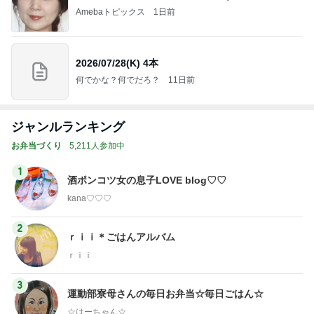
Amebaトピックス
1日前
2026/07/28(K) 4本
何でかな？何でだろ？
11日前
ジャンルランキング
お弁当づくり
5,211人参加中
1
酒ポンコツ女の息子LOVE blog♡♡
kana♡♡♡
2
ｒｉｉ＊ごはんアルバム
ｒｉｉ
3
運動部寮母さんの毎日お弁当☆毎日ごはん☆
☆はーちゃん☆