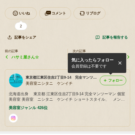
いいね
コメント
リブログ
2
記事を報告する
記事をシェア
前の記事
次の記事
ハサミ屋さん☆
豆腐屋ブランディング☆
気に入ったらフォロー
会員登録は不要です
東京都江東区住吉2丁目9-14 完全マンツーマン、個室美容室 美容室ニシタニ ケンイチ のブログ
フォロー
美容室ニシタニ ケンイチ
北海道出身 東京都 江東区住吉2丁目9-14 完全マンツーマン 個室
美容室 美容室 ニシタニ ケンイチ ショートスタイル、 メンズ
カットが得意な美容師です 音楽、読書、格闘技、サッカー、銭
美容室ジャンル 426位
湯、美術館、喫茶店が好きです よろしくお願いします