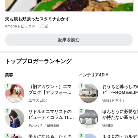
夫も娘も頬張ったスタミナおかず
Amebaトピックス
1日前
記事を読む
トップブロガーランキング
美容
インテリア&DIY
1
1
（旧アカウント）エマ
おうちと暮らしの
ブログ【アラフォー会
ピ 〜HOME&LI
社売却セカンドライ
エマの日記
yuki (ドキ子）
フ】
2
2
リトルミニマリストの
ほんとうに必要な
ビューティコラム The
か持たない暮らし
little minimalist's bea
ep Life Simple
あねっさ／anessa
yukiko
uty colum
ンテリアのきろく
3
3
美人になれる、たくさ
１００均・カルデ