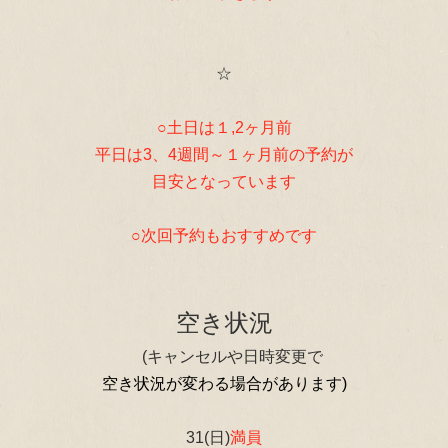
☆
○土日は１,2
ヶ月前
平日は3、4
週間～１ヶ月前の予約が
目安となっています
○次回予約もおすすめです
空き状況
(キャンセルや日時変更で
空き状況が変わる場合があります)
31(日)
満員