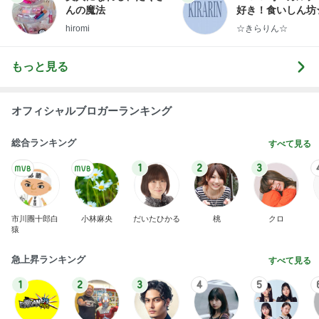
んの魔法
好き！食いしん坊
らりん☆のブログ
hiromi
☆きらりん☆
もっと見る
オフィシャルブロガーランキング
総合ランキング
すべて見る
1
2
3
市川團十郎白
小林麻央
だいたひかる
桃
クロ
猿
急上昇ランキング
すべて見る
1
2
3
4
5