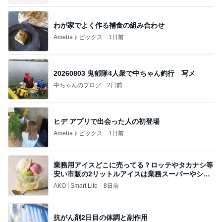
わが家でよく作る補食の組み合わせ
Amebaトピックス
1日前
20260803 鬼郁隊4人衆で中ちゃん釣行 写メ
中ちゃんのブログ
2日前
ヒデ アプリで出会った人の初登場
Amebaトピックス
1日前
業務用アイスどこに売ってる？ロッテやタカナシ等
安い市販の2リットルアイスは業務スーパーやシャ
トレ
AKO | Smart Life
8日前
抗がん剤2日目の体調と副作用