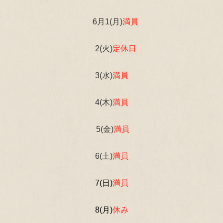
6月1(月)
満員
2(火)
定休日
3(水)
満員
4(木)
満員
5(金)
満員
6(土)
満員
7(日)
満員
8(月)
休み