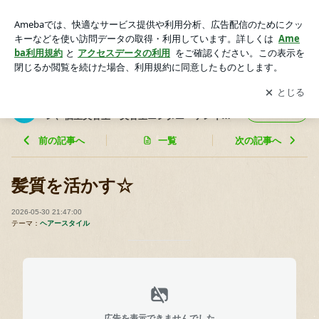
髪質を活かす☆ | 東京都江東区住吉2丁目9-14 完全マンツー
マン、個室美容室 美容室ニシタニ ケンイチ のブログ
アプリをダウンロードして
ブログの更新通知
を受け取りまし
開く
ょう。
東京都江東区住吉2丁目9-14 完全マンツーマ
フォロー
ン、個室美容室 美容室ニシタニ ケンイ
チ のブログ
前の記事へ
一覧
次の記事へ
髪質を活かす☆
2026-05-30 21:47:00
テーマ：
ヘアースタイル
広告を表示できませんでした