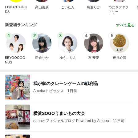
EBiDAN 39&Ki
高山善廣
こいたん
島倉りか
つばきファク
DS
トリー
新登場ランキング
すべて見る
1
2
3
4
5
BEYOOOOO
島倉りか
ゆうこりん
石 安伊
蒼井心音
NDS
我が家のクレーンゲームの戦利品
Amebaトピックス
1日前
横浜SOGOうまいもの大会
nanaオフィシャルブログ Powered by Ameba
11日前