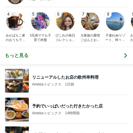
4
5
6
7
8
みかぱちこ家
3兄弟ママも子
ぴこれの毎日
大家族の愛情
子連れdeリゾ
のおうちでご
育て終盤
コレクション
ごはんとお弁
ート、時々キ
はん
♬.*ﾟ
当❤︎
ャラ弁
5
ブ
もっと見る
リニューアルしたお店の欧州串料理
Amebaトピックス
1日前
予約でいっぱいだった行きたかった店
Amebaトピックス
14時間前