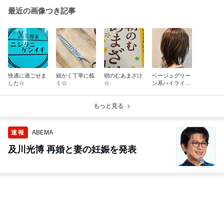
最近の画像つき記事
快適に過ごせま
細かく丁寧に梳
朝のむあまざけ
ベージュグリー
した☆
く☆
☆
ン系ハイライト
☆
もっと見る
速報
ABEMA
及川光博 再婚と妻の妊娠を発表