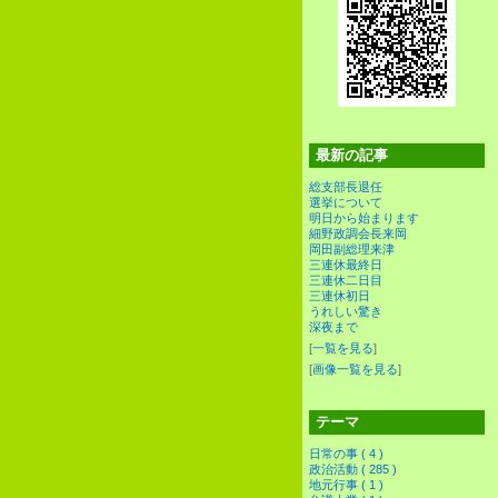
最新の記事
総支部長退任
選挙について
明日から始まります
細野政調会長来岡
岡田副総理来津
三連休最終日
三連休二日目
三連休初日
うれしい驚き
深夜まで
[
一覧を見る
]
[
画像一覧を見る
]
テーマ
日常の事 ( 4 )
政治活動 ( 285 )
地元行事 ( 1 )