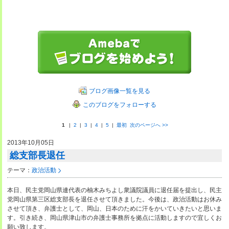
ブログ画像一覧を見る
このブログをフォローする
1
|
2
|
3
|
4
|
5
|
最初
次のページへ
>>
2013年10月05日
総支部長退任
テーマ：
政治活動
本日、民主党岡山県連代表の柚木みちよし衆議院議員に退任届を提出し、民主
党岡山県第三区総支部長を退任させて頂きました。今後は、政治活動はお休み
させて頂き、弁護士として、岡山、日本のために汗をかいていきたいと思いま
す。引き続き、岡山県津山市の弁護士事務所を拠点に活動しますので宜しくお
願い致します。