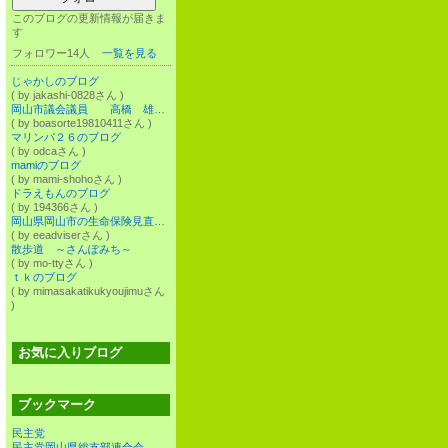
このブログの更新情報が届きま
す
フォロワー14人
一覧を見る
じゃかしのブログ
( by jakashi-0828さん )
岡山市議会議員 高橋 雄大 人への投資を通じて真に強い岡山市を創造する オフィシャルブログ Powered by Ameba
( by boasorte19810411さん )
マリンパ２６のブログ
( by odcaさん )
mamiのブログ
( by mami-shohoさん )
ドラえもんのブログ
( by 194366さん )
岡山県岡山市の生命保険見直し相談アドバイザー
( by eeadviserさん )
散歩道 ～さんぽみち～
( by mo-ttyさん )
ｔｋのブログ
( by mimasakatikukyoujimuさん
)
お気に入りブログ
ブックマーク
民主党
民主党岡山県総支部連合会