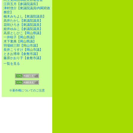
江田五月【参議院議長】
津村啓介【衆議院議員/内閣府政
務官】
柚木みちよし【衆議院議員】
高井たかし【衆議院議員】
花咲ひろき【衆議院議員】
姫井ゆみこ【参議院議員】
高原としひこ【岡山県議】
一井暁子【岡山県議】
木下素典【岡山県議】
羽場頼三郎【岡山市議】
長井こうすけ【岡山市議】
ときお博幸【倉敷市議】
藤原かおり子【倉敷市議】
一覧を見る
※著作権についてのご注意