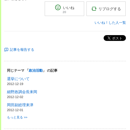
いいね
リブログする
20
いいね！した人一覧
ポスト
記事を報告する
同じテーマ 「
政治活動
」 の記事
選挙について
2012-12-19
細野政調会長来岡
2012-12-02
岡田副総理来津
2012-12-01
もっと見る >>