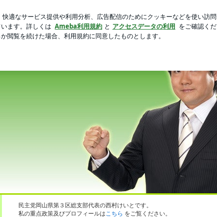
かった可愛いポーチ
新規登録
芸能人ブログ
人気ブログ
記
西村けいとの活動日記 次期衆議院選挙において 全国第一号で民主党公認が内定
民主党岡山県第３区総支部代表の西村けいとです。
私の重点政策及びプロフィールは
こちら
をご覧ください。