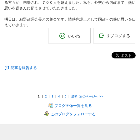
る方々が、来場され、７００人を越えました。私も、外交から内政まで、熱い
思いを皆さんに伝えさせていただきました。
明日は、細野政調会長との集会です。情熱弁護士として国政への熱い思いを伝
えていきます。
リブログする
いいね
ポスト
記事を報告する
1
|
2
|
3
|
4
|
5
|
最初
次のページへ
>>
ブログ画像一覧を見る
このブログをフォローする