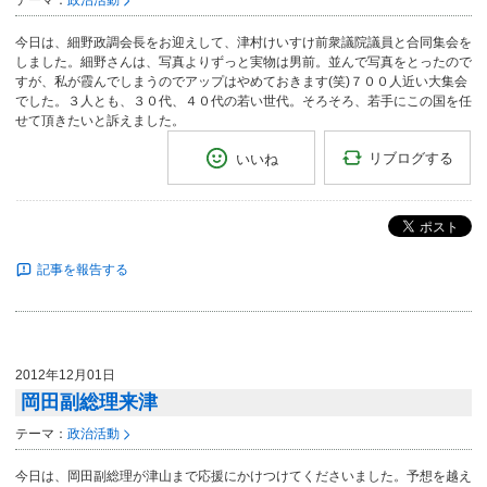
テーマ：
政治活動
今日は、細野政調会長をお迎えして、津村けいすけ前衆議院議員と合同集会を
しました。細野さんは、写真よりずっと実物は男前。並んで写真をとったので
すが、私が霞んでしまうのでアップはやめておきます(笑)７００人近い大集会
でした。３人とも、３０代、４０代の若い世代。そろそろ、若手にこの国を任
せて頂きたいと訴えました。
リブログする
いいね
ポスト
記事を報告する
2012年12月01日
岡田副総理来津
テーマ：
政治活動
今日は、岡田副総理が津山まで応援にかけつけてくださいました。予想を越え