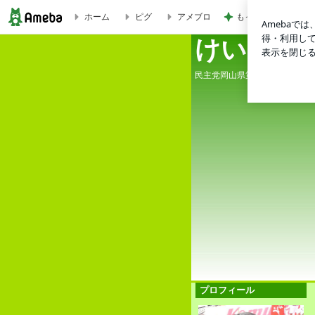
もっと早く買えばよ
ホーム
ピグ
アメブロ
けいと日記
けいと日
民主党岡山県第３区総支部長 
プロフィール