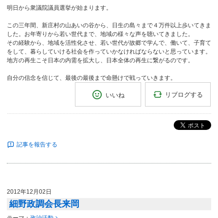
明日から衆議院議員選挙が始まります。
この三年間、新庄村の山あいの谷から、日生の島々まで４万件以上歩いてきま
した。お年寄りから若い世代まで、地域の様々な声を聴いてきました。
その経験から、地域を活性化させ、若い世代が故郷で学んで、働いて、子育て
をして、暮らしていける社会を作っていかなければならないと思っています。
地方の再生こそ日本の内需を拡大し、日本全体の再生に繋がるのです。
自分の信念を信じて、最後の最後まで命懸けで戦っていきます。
リブログする
いいね
ポスト
記事を報告する
2012年12月02日
細野政調会長来岡