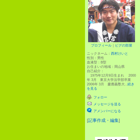
プロフィール
｜
ピグの部屋
ニックネーム：
西村けいと
性別：
男性
血液型：
B型
お住まいの地域：
岡山県
自己紹介：
1975年12月9日生まれ 2000
年 3月 東京大学法学部卒業
2006年 3月 慶應義塾大...
続き
を見る
フォロー
メッセージを送る
アメンバーになる
[
記事作成・編集
]