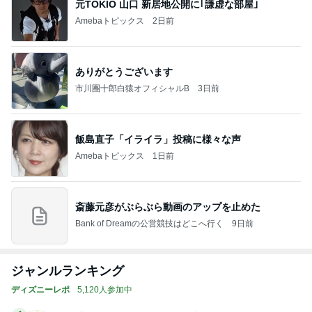
元TOKIO 山口 新居地公開に｢謙虚な部屋｣
Amebaトピックス
2日前
ありがとうございます
市川團十郎白猿オフィシャルB
3日前
飯島直子「イライラ」投稿に様々な声
Amebaトピックス
1日前
斎藤元彦がぶらぶら動画のアップを止めた
Bank of Dreamの公営競技はどこへ行く
9日前
ジャンルランキング
ディズニーレポ
5,120人参加中