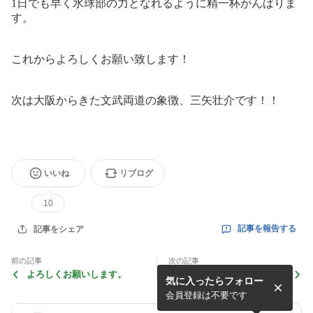
1日でも早く水球部の力となれるように精一杯がんばりま
す。
これからよろしくお願い致します！
次は大阪からきた文武両道の象徴、三矢壮介です！！
いいね
リブログ
10
記事を報告する
記事をシェア
前の記事
次の記事
よろしくお願いします。
日本選手権関東予選第3試合
気に入ったらフォロー
結果報告
会員登録は不要です