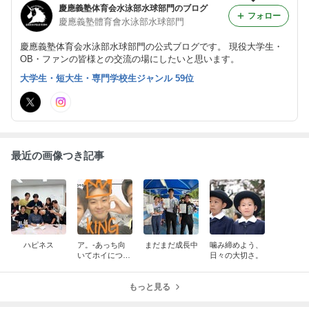
慶應義塾体育会水泳部水球部門のブログ
フォロー
慶應義塾體育會水泳部水球部門
慶應義塾体育会水泳部水球部門の公式ブログです。 現役大学生・
OB・ファンの皆様との交流の場にしたいと思います。
大学生・短大生・専門学校生ジャンル 59位
最近の画像つき記事
ハピネス
ア。-あっち向
まだまだ成長中
噛み締めよう、
いてホイについ
日々の大切さ。
て-
もっと見る