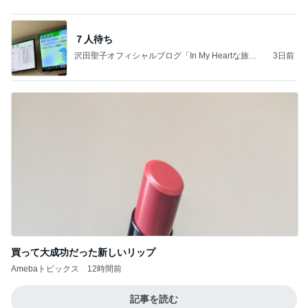
買って大成功だった新しいリップ
Amebaトピックス
12時間前
記事を読む
市川由紀乃 母とクラフトビール
Amebaトピックス
1日前
(長期保存カレーライスセット)
たかたんのコストコ通への道
8日前