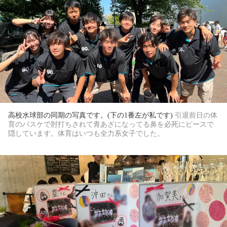
高校水球部の同期の写真です。(下の1番左が私です)
引退
前日の体
育のバスケで肘打ちされて青あざになってる鼻を必死にピースで
隠しています。体育はいつも全力系女子でした。