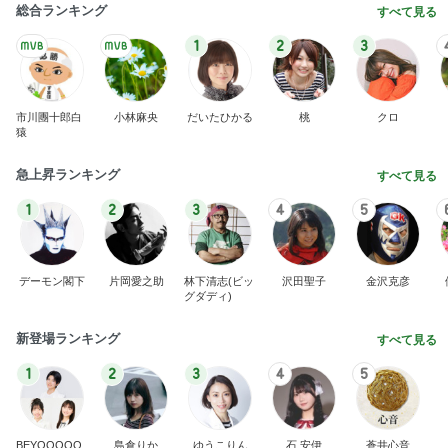
総合ランキング
すべて見る
1
2
3
市川團十郎白
小林麻央
だいたひかる
桃
クロ
猿
急上昇ランキング
すべて見る
1
2
3
4
5
デーモン閣下
片岡愛之助
林下清志(ビッ
沢田聖子
金沢克彦
グダディ)
新登場ランキング
すべて見る
1
2
3
4
5
BEYOOOOO
島倉りか
ゆうこりん
石 安伊
蒼井心音