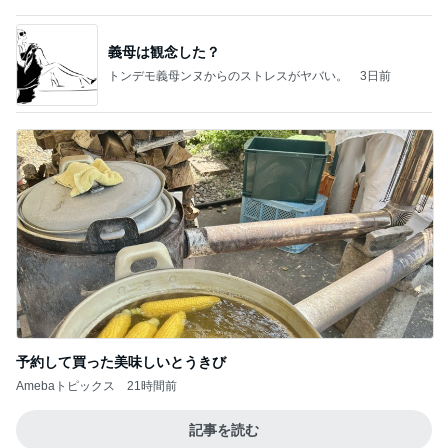
モモコ夫 毎年恒例の焼きあなご
Amebaトピックス
21時間前
好きな男には愛されない女の魂の秘密
クノタチホオフィシャルブログ「恋学・性学研究
2日前
室」Powered by Ameba
若乃花 とろろ蕎麦と餃子で一人飯
Amebaトピックス
2日前
2026/07/27(K) 4本
何でかな？何でだろ？
11日前