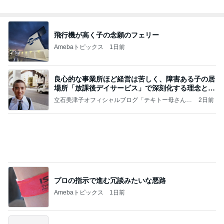
た（長編です）
「吉田さんちのファミリー日記」Powered by Ame
1日前
ba 吉田さんファミリーオフィシャルブログ
やっとグーができるようになった手
Amebaトピックス
2日前
涅槃寂静をゴールに設定することがなぜ大事なの
か、シンボルを受容可能なメッセージとして投げる
ことが
気功師から見たバレエとヒーリングのコツ～「まと
4日前
いのば」ブログ
心が救われたママ友の優しい一言
Amebaトピックス
1日前