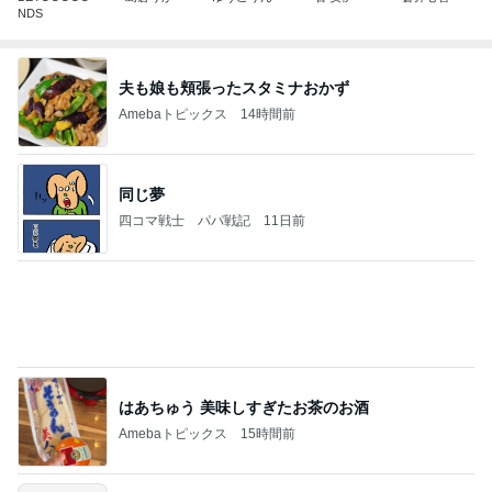
NDS
夫も娘も頬張ったスタミナおかず
Amebaトピックス
14時間前
同じ夢
四コマ戦士 パパ戦記
11日前
はあちゅう 美味しすぎたお茶のお酒
Amebaトピックス
15時間前
広島原爆の日 市長の言葉に動揺する総理
ブルーサファイア
2日前