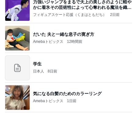
記事を読む
飛行機が高く子の念願のフェリー
Amebaトピックス
1日前
良心的な事業所ほど経営は苦しく、障害ある子の居
場所「放課後デイサービス」で深刻化する理念と現
実の
立石美津子オフィシャルブログ「テキトー母さんの
2日前
すすめ」Powered by Ameba
プロの指示で進む冗談みたいな悪路
Amebaトピックス
1日前
お願い
モンスターアクアリウム＆レプタイルズ 買取販売
8日前
情報