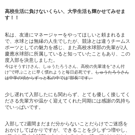
高校生活に負けないくらい、大学生活も輝かせてみせま
す！！
私は、友達にマネージャーをやってほしいと頼まれるま
で、水球とは無縁の人生でしたが、競泳とは違うチームス
ポーツとしての魅力を感じ、また高校水球部の先輩が2人
慶應水球部に所属していると知っていたこともあり、この
度入部を決意しました。
今はそうすけさん、しゅうたろうさん、高校の先輩達を“さん付
け”で呼ぶことに早く
慣れようと毎日必死です。
しゅうたろうさん
は中学の頃からずっと私の中では“部長”です。
少し遅れて入部したにも関わらず、とても優しく接してく
ださる先輩方や温かく迎えてくれた同期には感謝の気持ち
でいっぱいです。
入部して2週間まだまだ分からないことだらけでご迷惑を
おかけしてばかりですが、できることを少しずつ増やし、