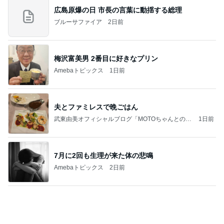
梅沢富美男 2番目に好きなプリン
Amebaトピックス
1日前
夫とファミレスで晩ごはん
武東由美オフィシャルブログ「MOTOちゃんとのは
1日前
っぴぃな毎日」Powered by Ameba
7月に2回も生理が来た体の悲鳴
Amebaトピックス
2日前
７人待ち
沢田聖子オフィシャルブログ「In My Heartな旅日
3日前
記」by Ameba