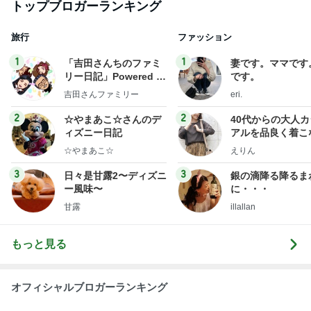
トップブロガーランキング
旅行
ファッション
1
1
「吉田さんちのファミ
妻です。ママです
リー日記」Powered b
です。
y Ameba 吉田さんファ
吉田さんファミリー
eri.
ミリーオフィシャルブ
ログ
2
2
☆やまあこ☆さんのデ
40代からの大人
ィズニー日記
アルを品良く着こ
ファッションブロ
☆やまあこ☆
えりん
3
3
日々是甘露2〜ディズニ
銀の滴降る降るま
ー風味〜
に・・・
甘露
illallan
もっと見る
オフィシャルブロガーランキング