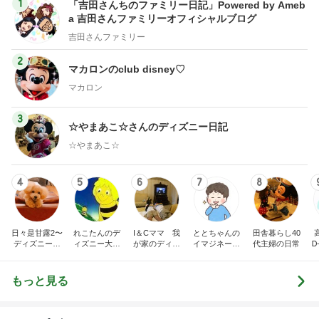
1
「吉田さんちのファミリー日記」Powered by Ameb
a 吉田さんファミリーオフィシャルブログ
吉田さんファミリー
2
マカロンのclub disney♡
マカロン
3
☆やまあこ☆さんのディズニー日記
☆やまあこ☆
4
5
6
7
8
日々是甘露2〜
れこたんのデ
I＆Cママ 我
ととちゃんの
田舎暮らし40
ディズニー風
ィズニー大好
が家のディズ
イマジネーシ
代主婦の日常
Ꭰ
味〜
き♡孫4人
ニー♡ブログ
ョンタイム
もっと見る