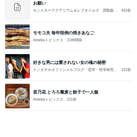
【Hey! Say! JUMP ONE NIGHT VOYAGE】2026.
7/27
公式投稿まとめちゃいました。～HSJ＆UT&K.O.
12日前
～
シャネル新作のヴィンテージな特徴
Amebaトピックス
1日前
【プレゼント選び】お金で買えないもの！これがな
かなか難しい！
桃オフィシャルブログ Powered by Ameba
11日前