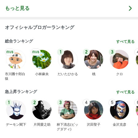
斎藤元彦がぶらぶら動画のアップを止めた
Bank of Dreamの公営競技はどこへ行く
9日前
書けなかった25年間の恋愛の記録
Amebaトピックス
2日前
ありがとうございます
市川團十郎白猿オフィシャルB
3日前
パートになった際の衝撃的な年収
Amebaトピックス
2日前