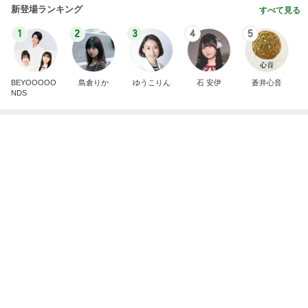
７人待ち
沢田聖子オフィシャルブログ「In My Heartな旅日
2日前
記」by Ameba
アグネス 母校スタンフォードで散歩
Amebaトピックス
15時間前
記事を読む