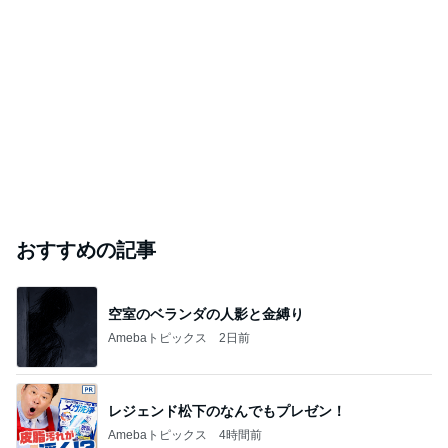
体の大きな子が目立つハチの巣
Amebaトピックス
1日前
夜パンツで失敗が少なくなった娘
Amebaトピックス
2日前
芸能人・有名人ブログ TOPへ
｢海のはじまり｣子役の現在に｢美人さん｣
Amebaトピックス
1日前
ありがとうございます
市川團十郎白猿オフィシャルB
3日前