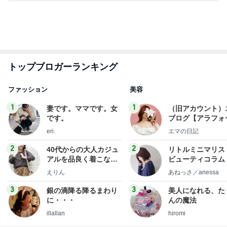
だいた めざとく購入したハラミ
Amebaトピックス
1日前
広島原爆の日 市長の言葉に動揺する総理
ブルーサファイア
1日前
次回買うと決めた230万の輝き
Amebaトピックス
1日前