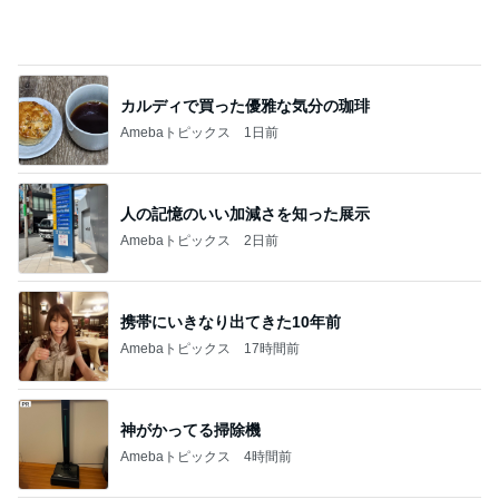
総合ランキング
すべて見る
1
2
3
市川團十郎白
小林麻央
だいたひかる
桃
クロ
猿
急上昇ランキング
すべて見る
1
2
3
4
5
デーモン閣下
片岡愛之助
林下清志(ビッ
沢田聖子
金沢克彦
グダディ)
新登場ランキング
すべて見る
1
2
3
4
5
BEYOOOOO
島倉りか
ゆうこりん
石 安伊
蒼井心音