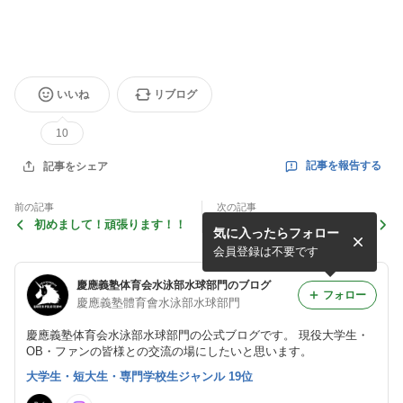
いいね
リブログ
10
記事を報告する
記事をシェア
前の記事
次の記事
初めまして！頑張ります！！
春季六大学合同練習会 第四
気に入ったらフォロー
試合 結果報告
会員登録は不要です
慶應義塾体育会水泳部水球部門のブログ
フォロー
慶應義塾體育會水泳部水球部門
慶應義塾体育会水泳部水球部門の公式ブログです。 現役大学生・
OB・ファンの皆様との交流の場にしたいと思います。
大学生・短大生・専門学校生ジャンル 19位