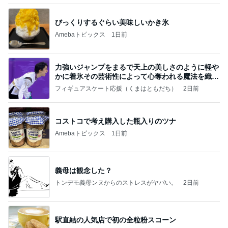
原田龍二 天気に恵まれた岩手ロケ
Amebaトピックス
1日前
ラーメン二郎 新潟店【新潟市中央区】ラーメン小
つけメン変更 ツルパツ麺が旨い新潟二郎のつけ麺
主に新潟グルメとラーメン食べ歩きのよしなしご
14日前
と
娘に伝えるつもりの膵臓癌と手術
Amebaトピックス
2日前