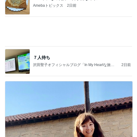
夫とファミレスで晩ごはん
武東由美オフィシャルブログ「MOTOちゃんとのは
1日前
っぴぃな毎日」Powered by Ameba
町内会と5000円も違うお祭りの出費
Amebaトピックス
2日前
同じ夢
四コマ戦士 パパ戦記
10日前
だいたの夫 カニから鮭への晩ご飯変更
Amebaトピックス
1日前