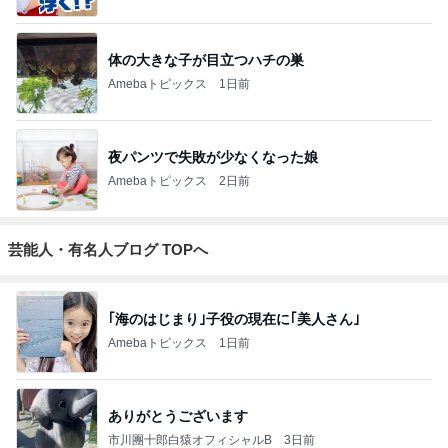
｢元こども店長｣加藤清史郎 喜びの報告
Amebaトピックス
1日前
斎藤元彦がぶらぶら動画のアップを止めた
Bank of Dreamの公営競技はどこへ行く
9日前
ジャンルランキング
カメラ(風景写真)
9,435人参加中
1
銀座のママブログ✨美肌で開運✨銀座ママが作った化
粧品✨銀座クラブ高嶋25歳で開店✨高嶋りえ子 お着
物でエルメス バーキン コーデ
【銀座クラブ高嶋】元OL婚約破棄から24歳で銀座ママ25歳でオーナーママ銀座 美肌で開運♡パワースポット巡り高嶋りえ子ブログ
2
北軽井沢［半住人生活］
やっちゃん