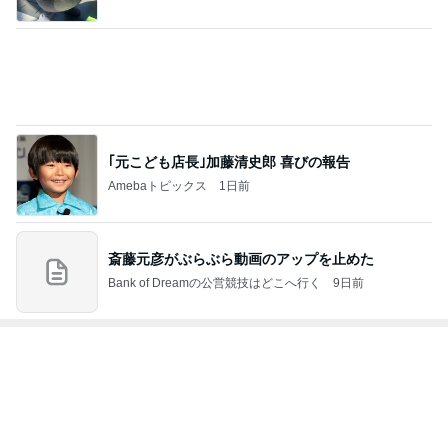
3
S M R
likeabridgeover
4
5
6
7
8
秘密基地
埼玉発 おと
Akinobu Tanig
妻に先立たれ
カメラと歩
なの小探険
uchi | Itoshima
た老人ブログ
く、日本の風
Landscape Ph
景スナップ紀
otographer
行
もっと見る
カルディで買った優雅な気分の珈琲
Amebaトピックス
1日前