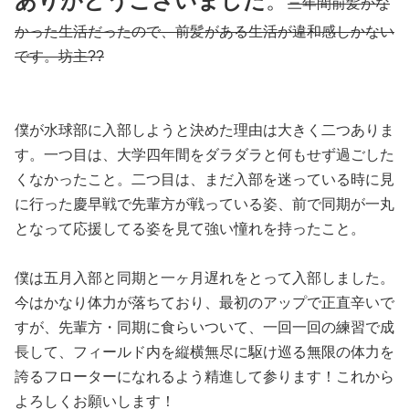
ありがとうございました
。
三年間前髪がな
かった生活だったので、前髪がある生活が違和感しかない
です。坊主??
僕が水球部に入部しようと決めた理由は大きく二つありま
す。一つ目は、大学四年間をダラダラと何もせず過ごした
くなかったこと。二つ目は、まだ入部を迷っている時に見
に行った慶早戦で先輩方が戦っている姿、前で同期が一丸
となって応援してる姿を見て強い憧れを持ったこと。
僕は五月入部と同期と一ヶ月遅れをとって入部しました。
今はかなり体力が落ちており、最初のアップで正直辛いで
すが、先輩方・同期に食らいついて、一回一回の練習で成
長して、フィールド内を縦横無尽に駆け巡る無限の体力を
誇るフローターになれるよう精進して参ります！これから
よろしくお願いします！