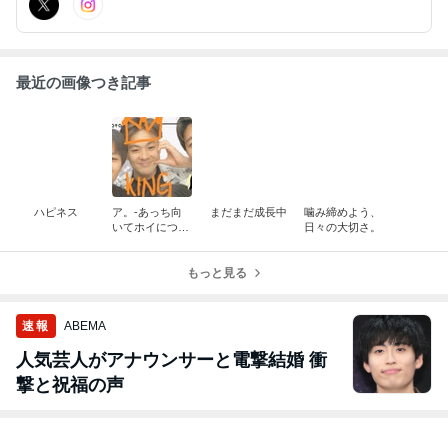
最近の画像つき記事
ハピネス
ア。-あっち向
まだまだ成長中
噛み締めよう、
いてホイについ
日々の大切さ。
て-
もっと見る
速報
ABEMA
人気芸人がアナウンサーと電撃結婚 衝
撃と祝福の声