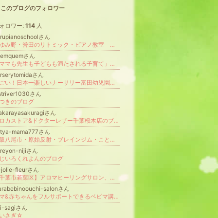
このブログのフォロワー
ォロワー:
114
人
rupianoschoolさん
おゆみ野・誉田のリトミック・ピアノ教室 ～Haru Music Schoolはる音楽教室のわくわく音楽ブログ～
uemquemさん
「ママも先生も子どもも満たされる子育て」遊びで子ども達の才能を開花させよう！アソベマナベメソッド！
rserytomidaさん
すごい！日本一楽しいナーサリー富田幼児園のブログ
striver1030さん
つきのブログ
akarayasakuragiさん
ポロカストア&ドクターレザー千葉桜木店のブログ
atya-mama777さん
大阪八尾市・原始反射・ブレインジム・ことば、たべる、吃音の相談室 大阪八尾！『はじまりの家』
reyon-nijiさん
じいろくれよんのブログ
-jolie-fleurさん
【千葉市若葉区】アロマヒーリングサロン、アロマセッション(フェアリーアロマスプレー付)、アロマ講座
rabebinoouchi-salonさん
ママ&赤ちゃんをフルサポートできるベビマ講師になろう！
i-sagiさん
いさぎ☆