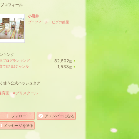
プロフィール
小岩井
プロフィール
｜
ピグの部屋
ンキング
82,602
体ブログランキング
位
↑
ラ
1,533
育て(幼児)ジャンル
位
↑
ン
ラ
キ
ン
ン
キ
グ
く使う公式ハッシュタグ
ン
上
グ
昇
上
保育園
#プリスクール
昇
フォロー
アメンバーになる
メッセージを送る