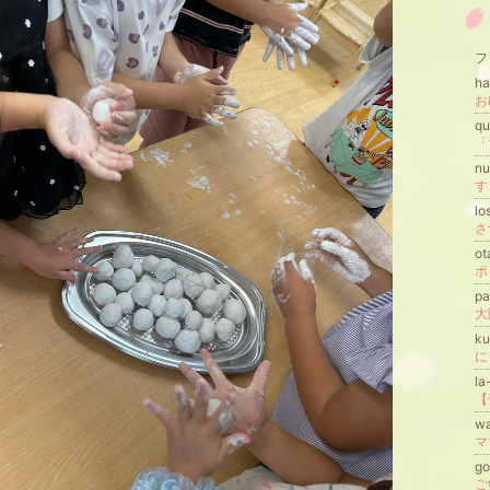
フ
ha
q
nu
lo
さ
ot
p
ku
に
la
wa
go
ご