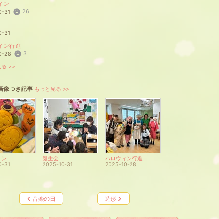
ィン
26
0-31
0-31
ィン行進
3
0-28
る >>
画像つき記事
もっと見る >>
ィン
誕生会
ハロウィン行進
0-31
2025-10-31
2025-10-28
音楽の日
造形