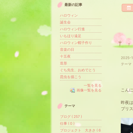
最新の記事
ハロウィン
誕生会
ハロウィン行進
いもほり遠足
ハロウィン帽子作り
音楽の日
十五夜
2025-1
造形
テーマ
ぐち先生、おめでとう
昆虫を描こう
一覧を見る
こん
画像一覧を見る
昨夜
テーマ
プリ
ブログ ( 257 )
仕事 ( 0 )
プロジェクト 大きさ ( 6