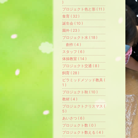
)
プロジェクト色と形 ( 11 )
食育 ( 32 )
誕生会 ( 10 )
園外 ( 23 )
プロジェクト水 ( 18 )
創作 ( 4 )
スタッフ ( 6 )
体操教室 ( 14 )
プロジェクト交通 ( 8 )
飼育 ( 28 )
ピラミッドメソッド教具 (
1 )
プロジェクト秋 ( 10 )
教材 ( 4 )
プロジェクトクリスマス (
5 )
あいさつ ( 6 )
プロジェクト数 ( 0 )
プロジェクト数える ( 4 )