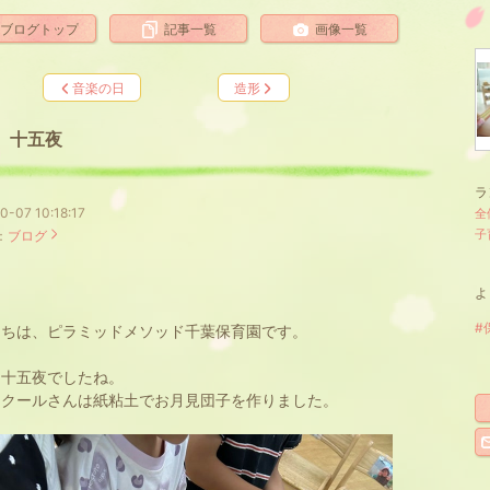
ブログトップ
記事一覧
画像一覧
音楽の日
造形
十五夜
ラ
0-07 10:18:17
全
子
：
ブログ
よ
#
にちは、ピラミッドメソッド千葉保育園です。
は十五夜でしたね。
スクールさんは紙粘土でお月見団子を作りました。