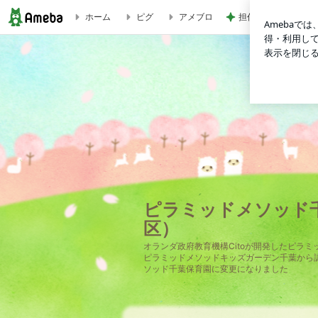
ホーム
ピグ
アメブロ
担任の言葉で決まっ
十五夜 | ピラミッドメソッド千葉保育園（千葉市中央区）
ピラミッドメソッド
区）
オランダ政府教育機構Citoが開発したピラ
ピラミッドメソッドキッズガーデン千葉から
ソッド千葉保育園に変更になりました