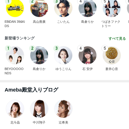
1
2
3
4
5
EBiDAN 39&Ki
高山善廣
こいたん
島倉りか
つばきファク
DS
トリー
新登場ランキング
すべて見る
1
2
3
4
5
BEYOOOOO
島倉りか
ゆうこりん
石 安伊
蒼井心音
NDS
Ameba殿堂入りブログ
北斗晶
中川翔子
辻希美