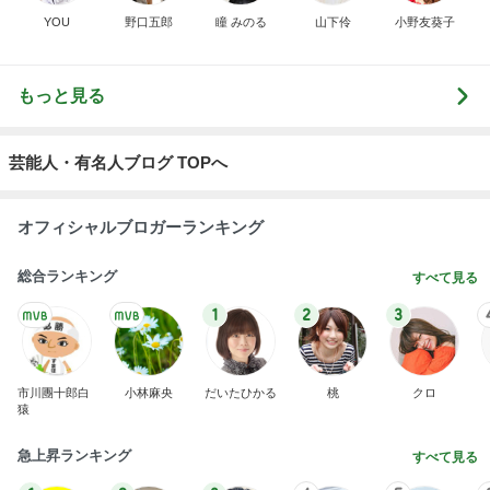
YOU
野口五郎
瞳 みのる
山下伶
小野友葵子
もっと見る
芸能人・有名人ブログ TOPへ
オフィシャルブロガーランキング
総合ランキング
すべて見る
1
2
3
市川團十郎白
小林麻央
だいたひかる
桃
クロ
猿
急上昇ランキング
すべて見る