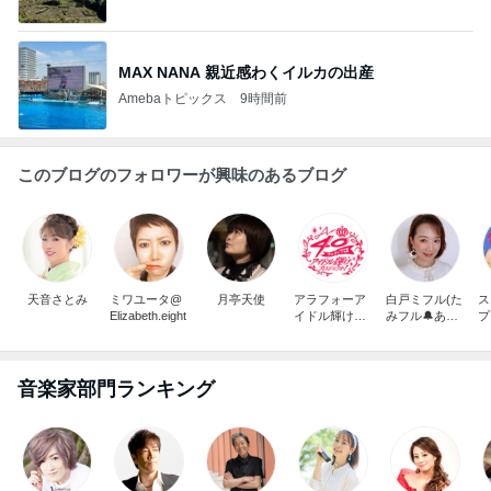
MAX NANA 親近感わくイルカの出産
Amebaトピックス
9時間前
このブログのフォロワーが興味のあるブログ
天音さとみ
ミワユータ@
月亭天使
アラフォーア
白戸ミフル(た
ス
Elizabeth.eight
イドル輝けプ
みフル🔔あい
プ
ロジェクト！
の里2 LoveVill
age2 on Netfli
x)
音楽家部門ランキング