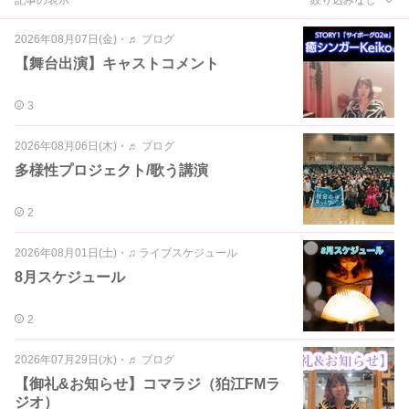
2026年08月07日(金)
・
♬ ブログ
【舞台出演】キャストコメント
3
2026年08月06日(木)
・
♬ ブログ
多様性プロジェクト/歌う講演
2
2026年08月01日(土)
・
♫ ライブスケジュール
8月スケジュール
2
2026年07月29日(水)
・
♬ ブログ
【御礼&お知らせ】コマラジ（狛江FMラ
ジオ）