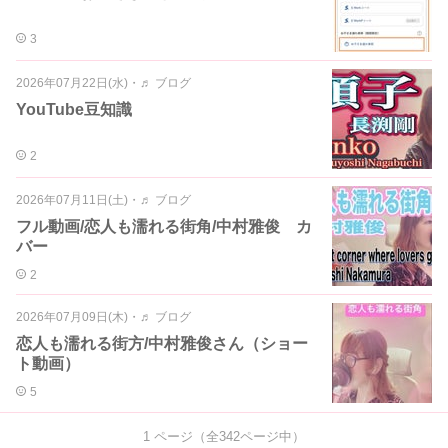
3
2026年07月22日(水)
・
♬ ブログ
YouTube豆知識
2
2026年07月11日(土)
・
♬ ブログ
フル動画/恋人も濡れる街角/中村雅俊 カ
バー
2
2026年07月09日(木)
・
♬ ブログ
恋人も濡れる街方/中村雅俊さん（ショー
ト動画）
5
1
ページ（全
342
ページ中）