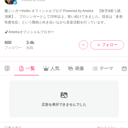
Powered by Ameba
癒シンガーKeiko オフィシャルブログ Powered by Ameba 【歌手&歌う講
演家】。 プロシンガーとして20年以上、歌い続けてきました。現在は「多発
性硬化症」という難病と向き合いながら音楽活動を行っています。
Amebaオフィシャルブロガー
600
3.4k
フォロー
フォロワー
投稿
一覧
人気
画像
テーマ
広告を表示できませんでした
記事の表示
絞り込みなし