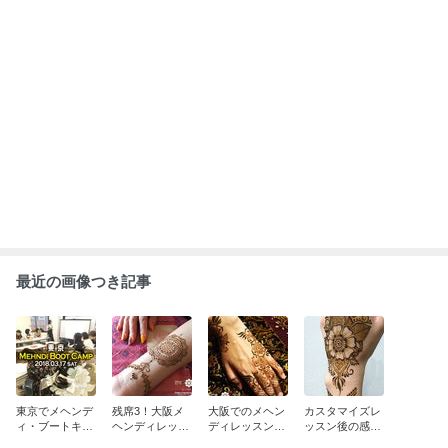
み受付中！
た
もっと見る
ABEMA
高嶋政宏さんと政伸さんの母で俳優の
寿美花代さん 死去