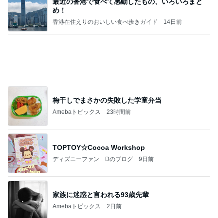
有名なのかな！？
だいたひかるオフィシャルブログ Powered by Ame
3日前
ba
書けなかった25年間の恋愛の記録
Amebaトピックス
1日前
開卡
くいしんぼうCAMのもっとおいしい台湾!!!!
3日前