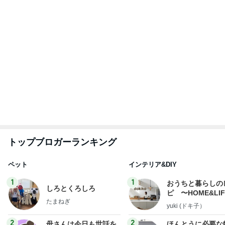
やく
か持たない暮らし
ep Life Simple
藤緒 ミルカ
yukiko
ンテリアのきろく
3
3
白柴 『きなこ』 のお気
１００均・カルデ
楽ブログ
好き！食いしん坊
らりん☆のブログ
ひろ☆みき
☆きらりん☆
もっと見る
オフィシャルブロガーランキング
総合ランキング
すべて見る
1
2
3
市川團十郎白
小林麻央
だいたひかる
桃
クロ
猿
急上昇ランキング
すべて見る