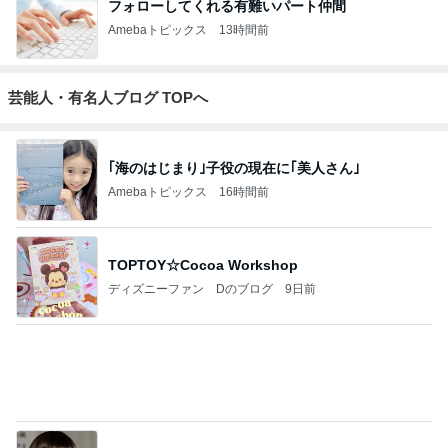
｢元こども店長｣加藤清史郎 喜びの報告
Amebaトピックス
20時間前
開卡
くいしんぼうCAMのもっとおいしい台湾!!!!
3日前