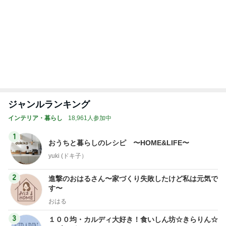
☆きらりん☆
4
5
6
7
8
めがねとかも
65点の暮らし
元祖サロネー
HEY OMEM
ワーキングマ
めと北欧暮ら
かた。
ゼ マダム市川
E！〜0からの
ザー的 整理収
（
し
のほのぼのブ
家づくり〜
納 ＆ 北欧イン
ログ
テリア
もっと見る