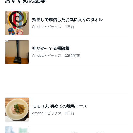
Amebaトピックス
13時間前
芸能人・有名人ブログ TOPへ
｢海のはじまり｣子役の現在に｢美人さん｣
Amebaトピックス
16時間前
TOPTOY☆Cocoa Workshop
ディズニーファン Dのブログ
9日前