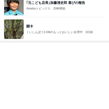
ジャンルランキング
インテリア・暮らし
18,961人参加中
1
おうちと暮らしのレシピ 〜HOME&LIFE〜
yuki (ドキ子）
2
進撃のおはるさん〜家づくり失敗したけど私は元気で
す〜
おはる
3
１００均・カルディ大好き！食いしん坊☆きらりん☆
のブログ