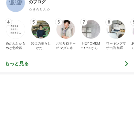
トップブロガーランキング
ペット
インテリア&DIY
1
1
おうちと暮らしの
しろとくろしろ
ピ 〜HOME&LI
たまねぎ
yuki (ドキ子）
2
2
母さんは今日も世話を
ほんとうに必要な