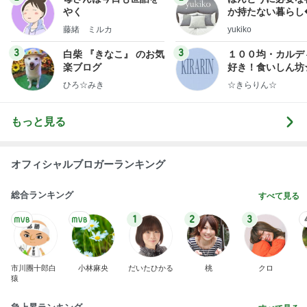
1
2
3
4
5
AKB48
たんぽぽ川村
北村総一朗
北別府学
OCHA NORM
エミコ
A
新登場ランキング
すべて見る
1
2
3
4
5
BEYOOOOO
ゆうこりん
島倉りか
石 安伊
蒼井心音
NDS