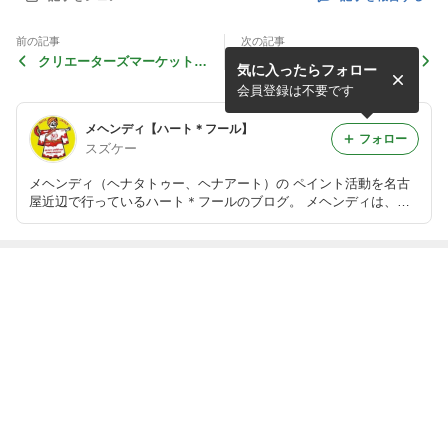
前の記事
次の記事
クリエーターズマーケット v
明日・明後日はハンドメイド
気に入ったらフォロー
ol.33で、メヘンディ・ペイ
市場でメヘンディ！
ントをします！
会員登録は不要です
メヘンディ【ハート＊フール】
フォロー
スズケー
メヘンディ（ヘナタトゥー、ヘナアート）の ペイント活動を名古
屋近辺で行っているハート＊フールのブログ。 メヘンディは、イ
ンドやパキスタンの美しい伝統文化。 ボディジュエリーや3Dボデ
ィジュエルも取り扱っています。
最近の画像つき記事
東京でメヘンデ
残席3！大阪メ
大阪でのメヘン
カスタマイズレ
ィ・ブートキャ
ヘンディレッス
ディレッスン、
ッスン後の感想
ンプ開催！
ン
まだまだお申込
をいただきまし