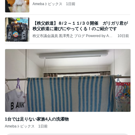
Amebaトピックス
1日前
【秩父鉄道】８/２～１１/３０開催 ガリガリ君が
秩父鉄道に遊びにやってくる！のご紹介です
秩父市議会議員 黒澤秀之 ブログ Powered by Ame
10日前
ba
1台では足りない家族4人の洗濯物
Amebaトピックス
1日前