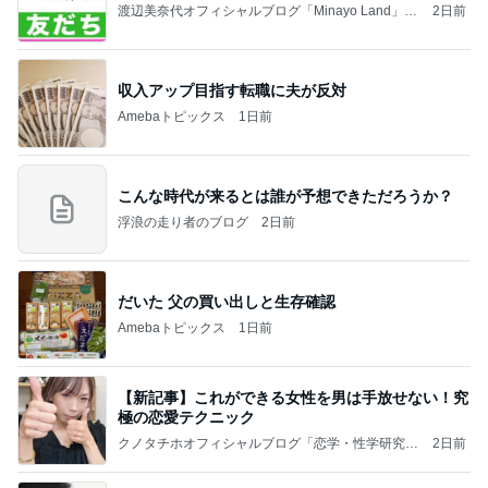
渡辺美奈代オフィシャルブログ「Minayo Land」P
2日前
owered by Ameba
収入アップ目指す転職に夫が反対
Amebaトピックス
1日前
こんな時代が来るとは誰が予想できただろうか？
浮浪の走り者のブログ
2日前
だいた 父の買い出しと生存確認
Amebaトピックス
1日前
【新記事】これができる女性を男は手放せない！究
極の恋愛テクニック
クノタチホオフィシャルブログ「恋学・性学研究
2日前
室」Powered by Ameba