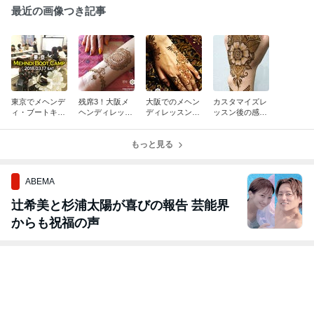
最近の画像つき記事
東京でメヘンデ
残席3！大阪メ
大阪でのメヘン
カスタマイズレ
ィ・ブートキャ
ヘンディレッス
ディレッスン、
ッスン後の感想
ンプ開催！
ン
まだまだお申込
をいただきまし
み受付中！
た
もっと見る
ABEMA
辻希美と杉浦太陽が喜びの報告 芸能界
からも祝福の声