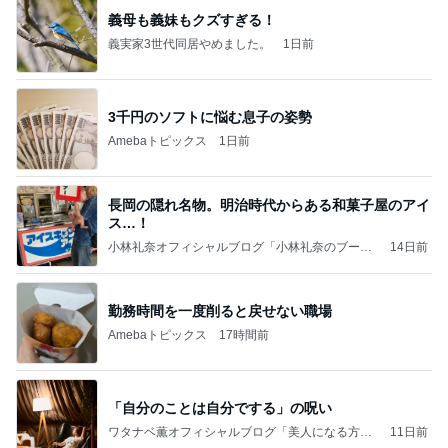
義母も義妹もクズすぎる！
義実家3世代同居やめました。
1日前
3千円のソフトに悩む息子の姿勢
Amebaトピックス
1日前
長岡の隠れ名物。明治時代からある和菓子屋のアイ
ス…！
小林礼奈オフィシャルブログ「小林礼奈のブーブ
14日前
ーブログ」Powered by Ameba
勤務時間を一度削ると戻せない職場
Amebaトピックス
17時間前
「自分のことは自分でする」の呪い
ワタナベ薫オフィシャルブログ「美人になる方
11日前
法」Powered by Ameba