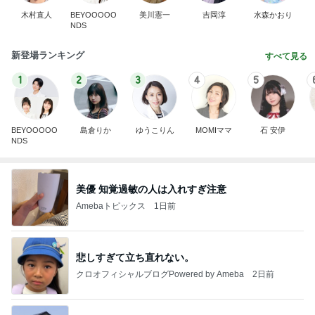
木村直人
BEYOOOOO
美川憲一
吉岡淳
水森かおり
NDS
新登場ランキング
すべて見る
1
2
3
4
5
BEYOOOOO
島倉りか
ゆうこりん
MOMIママ
石 安伊
NDS
美優 知覚過敏の人は入れすぎ注意
Amebaトピックス
1日前
悲しすぎて立ち直れない。
クロオフィシャルブログPowered by Ameba
2日前