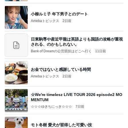
小柳ルミ子 年下男子とのデート
Amebaトピックス
2日前
日東駒専や産近甲龍は英語よりも国語の攻略が重視
される、のかもしれない。
Bank of Dreamの公営競技はどこへ行く
11日前
お金ではないと感謝している時間
Amebaトピックス
2日前
☆We're timelesz LIVE TOUR 2026 episode2 MO
MENTUM
☆☆☆ゆきちにっき☆☆☆
7日前
モト冬樹 愛犬が習得した可愛い技