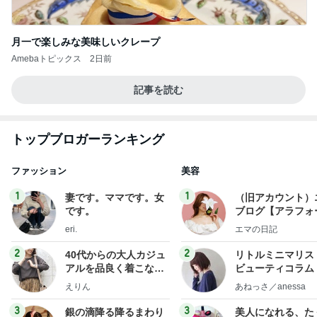
月一で楽しみな美味しいクレープ
Amebaトピックス
2日前
記事を読む
トップブロガーランキング
ファッション
美容
1
1
妻です。ママです。女
（旧アカウント）
です。
ブログ【アラフォ
社売却セカンドラ
eri.
エマの日記
フ】
2
2
40代からの大人カジュ
リトルミニマリス
アルを品良く着こなす
ビューティコラム 
ファッションブログ
little minimalist'
えりん
あねっさ／anessa
uty colum
3
3
銀の滴降る降るまわり
美人になれる、た