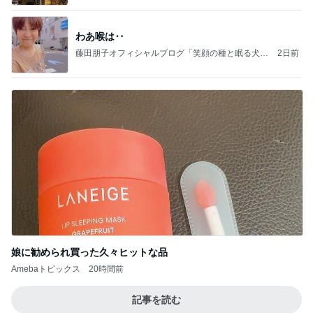
わあ喉は‥
藤田朋子オフィシャルブログ「笑顔の種と眠る犬」
2日前
Powered by Ameba
娘に勧められ買った久々ヒットな品
Amebaトピックス
20時間前
記事を読む