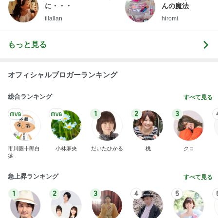
に・・・
んの魔法
illallan
hiromi
もっと見る
オフィシャルブロガーランキング
総合ランキング
すべて見る
1
2
3
市川團十郎白
小林麻央
だいたひかる
桃
クロ
猿
急上昇ランキング
すべて見る
1
2
3
4
5