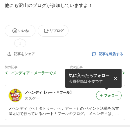
他にも沢山のブログが参加していますよ！
いいね
リブログ
1
記事を報告する
記事をシェア
前の記事
次の記事
インディア・メーラーでメヘ
明日はナマステ・インディア
気に入ったらフォロー
ンディ・ペイントをします！
in KARIYA 2013でメヘンデ
ィ！
会員登録は不要です
メヘンディ【ハート＊フール】
フォロー
スズケー
メヘンディ（ヘナタトゥー、ヘナアート）の ペイント活動を名古
屋近辺で行っているハート＊フールのブログ。 メヘンディは、イ
ンドやパキスタンの美しい伝統文化。 ボディジュエリーや3Dボデ
ィジュエルも取り扱っています。