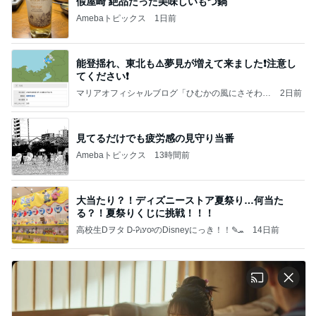
假屋崎 絶品だった美味しいもつ鍋
Amebaトピックス
1日前
能登揺れ、東北も⚠️夢見が増えて来ました❗️注意し
てください❗️
マリアオフィシャルブログ「ひむかの風にさそわれ
2日前
て」Powered by Ameba
見てるだけでも疲労感の見守り当番
Amebaトピックス
13時間前
大当たり？！ディズニーストア夏祭り…何当た
る？！夏祭りくじに挑戦！！！
高校生Dヲタ Ꭰ-ᎮꭵꭹꭴのDisneyにっき！！✎ܚ
14日前