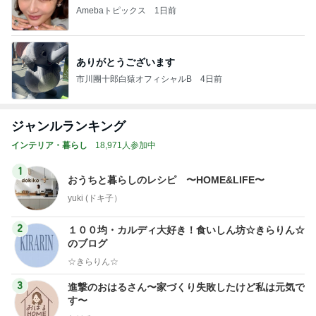
Amebaトピックス
1日前
ありがとうございます
市川團十郎白猿オフィシャルB
4日前
ジャンルランキング
インテリア・暮らし
18,971人参加中
1
おうちと暮らしのレシピ 〜HOME&LIFE〜
yuki (ドキ子）
2
１００均・カルディ大好き！食いしん坊☆きらりん☆
のブログ
☆きらりん☆
3
進撃のおはるさん〜家づくり失敗したけど私は元気で
す〜