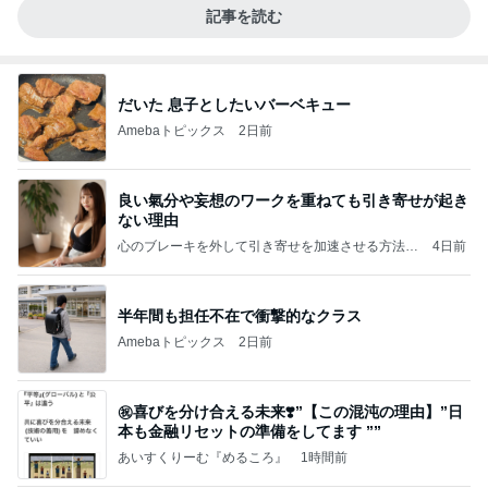
記事を読む
だいた 息子としたいバーベキュー
Amebaトピックス
2日前
良い氣分や妄想のワークを重ねても引き寄せが起き
ない理由
心のブレーキを外して引き寄せを加速させる方法：
4日前
引き寄せ研究所
半年間も担任不在で衝撃的なクラス
Amebaトピックス
2日前
㊗️喜びを分け合える未来❣️”【この混沌の理由】”⽇
本も⾦融リセットの準備をしてます ””
あいすくりーむ『めるころ』
1時間前