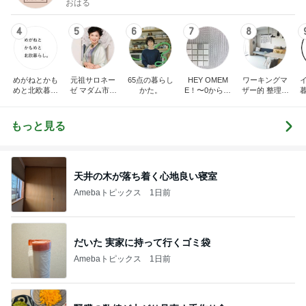
おはる
4
5
6
7
8
めがねとかも
元祖サロネー
65点の暮らし
HEY OMEM
ワーキングマ
めと北欧暮ら
ゼ マダム市川
かた。
E！〜0からの
ザー的 整理収
し
のほのぼのブ
家づくり〜
納 ＆ 北欧イン
ログ
テリア
もっと見る
天井の木が落ち着く心地良い寝室
Amebaトピックス
1日前
だいた 実家に持って行くゴミ袋
Amebaトピックス
1日前