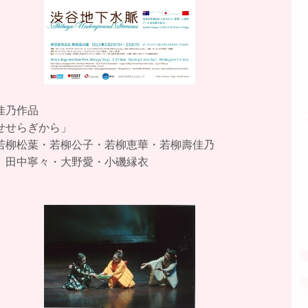
佳乃作品
せせらぎから」
若柳松葉・若柳公子・若柳恵華・若柳壽佳乃
 田中寧々・大野愛・小磯縁衣