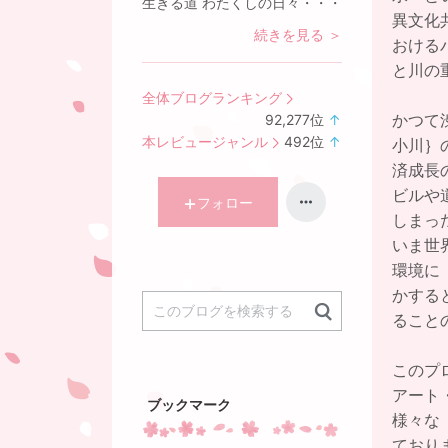
生きる道 わたくしの日々・・・
異文化
続きを見る ＞
おける
と川の
全体ブログランキング
かつて
92,277
位
↑
ラ
本レビュージャンル
492
位
↑
小川｝
ン
ラ
済成長
キ
ン
ビルや
ン
キ
フォロー
しまっ
グ
ン
いま世
上
グ
昇
上
環境に
昇
かする
ること
このプ
アート
ブックマーク
様々な
ており