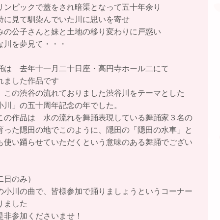
リンピックで蓋をされ暗渠となって五十年余り
時に見て馴染んでいた川に思いを寄せ
みの公子さんと妹と土地の移り変わりに戸惑い
な川を夢見て・・・
踊は 去年十一月二十日座・高円寺ホール二にて
れました作品です
 この渋谷の流れておりました渋谷川をテーマとした
小川」の五十周年記念の年でした。
この作品は 水の流れを舞踊表現している舞踊家３名の
育った隠田の地でこのように、隠田の「隠田の水車」と
も使い踊らせていただくという意味のある舞踊でござい
。
二日のみ）
の小川の曲で、皆様参加で踊りましょうというコーナー
りました
是非参加くださいませ！