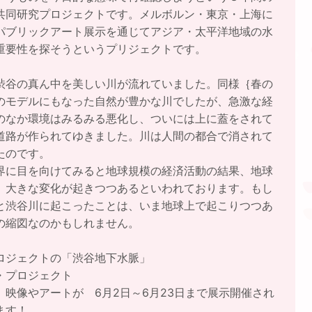
共同研究プロジェクトです。メルボルン・東京・上海に
パブリックアート展示を通じてアジア・太平洋地域の水
重要性を探そうというプリジェクトです。
渋谷の真ん中を美しい川が流れていました。同様｛春の
のモデルにもなった自然が豊かな川でしたが、急激な経
のなか環境はみるみる悪化し、ついには上に蓋をされて
道路が作られてゆきました。川は人間の都合で消されて
たのです。
界に目を向けてみると地球規模の経済活動の結果、地球
 大きな変化が起きつつあるといわれております。もし
と渋谷川に起こったことは、いま地球上で起こりつつあ
の縮図なのかもしれません。
ロジェクトの「渋谷地下水脈」
・プロジェクト
 映像やアートが 6月2日～6月23日まで展示開催され
ます！