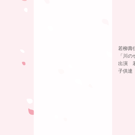
若柳壽
「川の
出演 
子供達