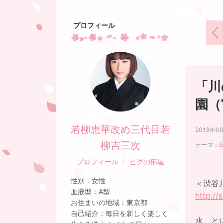
プロフィール
「川
園（
若柳恵華改め三代目若
2013年0
柳吉三次
テーマ：
プロフィール
ピグの部屋
性別：
女性
＜渋谷
血液型：
A型
http:/
お住まいの地域：
東京都
自己紹介：
毎日を新しく楽しく
水 と