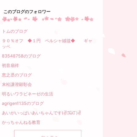
このブログのフォロワー
トムのブログ
９０％オフ ◆１円 ペルシャ絨毯◆ ギャ
ッベ
83548758のブログ
初音扇祥
恵之丞のブログ
末松謙澄顕彰会
明るいワラビネーゼの生活
agrigen1135のブログ
あいがいっぱいあいちゃんです(✌･᷅ὢ･᷄ )✌
かっちゃんねる教育