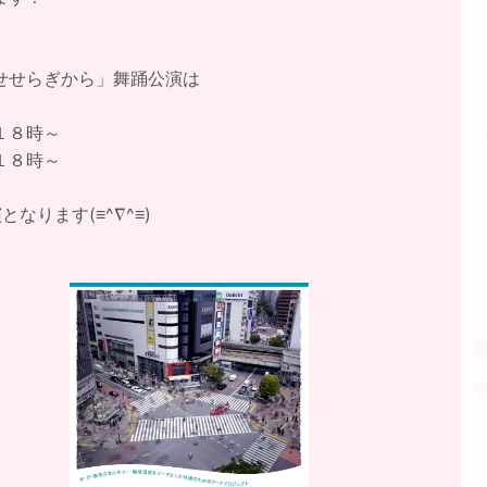
せせらぎから」舞踊公演は
１８時～
１８時～
となります(≡^∇^≡)