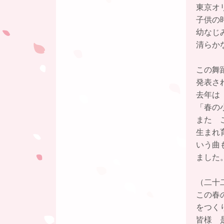
東京オ
子供の
幼なじ
清らか
この舞
発表さ
去年は
「春の
また 
生まれ
いう曲
ました
（二十
この春
をつく
皆様 