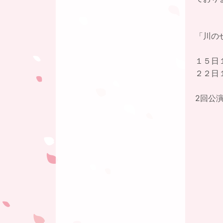
「川の
１５日
２２日
2回公演