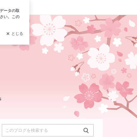
グイン
s