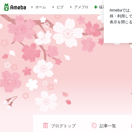
猛暑の中突入したス
ホーム
ピグ
アメブロ
「川のせせらぎから」渋谷区神宮道公園（宮下公園横）にて 公
ブログトップ
記事一覧