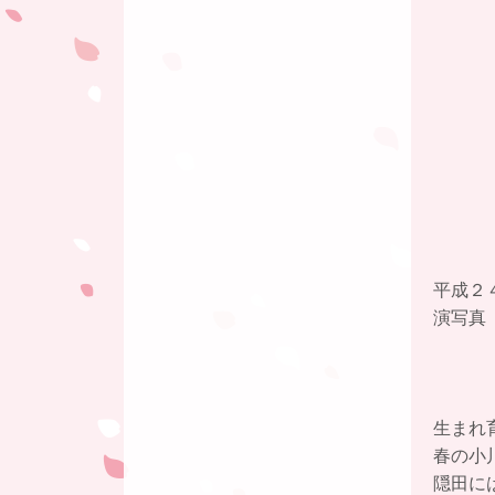
平成２
演写真
生まれ
春の小
隠田に