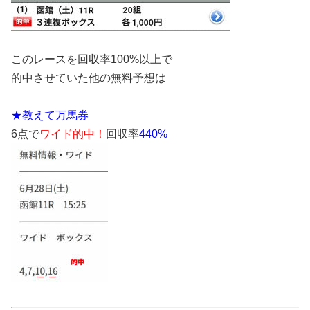
このレースを回収率100%以上で
的中させていた他の無料予想は
★教えて万馬券
6点で
ワイド的中！
回収率
440%