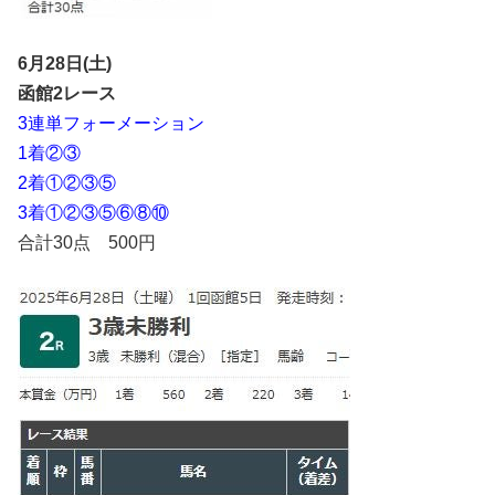
6月28日(土)
函館2レース
3連単フォーメーション
1着②③
2着①②③⑤
3着①②③⑤⑥⑧⑩
合計30点 500円