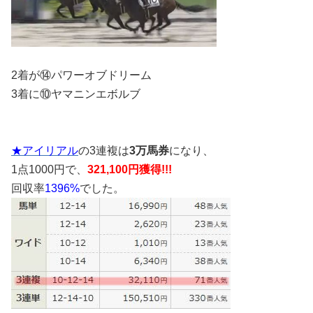
2着が⑭パワーオブドリーム
3着に⑩ヤマニンエボルブ
★アイリアル
の3連複は
3万馬券
になり、
1点1000円で、
321,100円獲得!!!
回収率
1396%
でした。