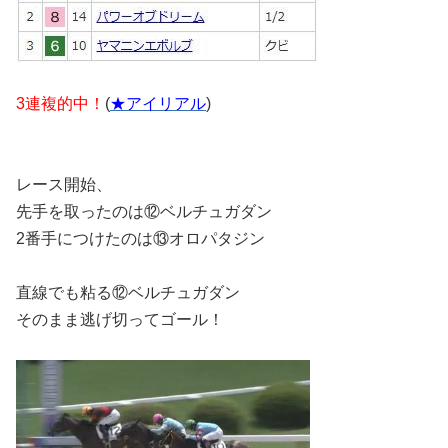
3連複的中！
(
★アイリアル
)
レース開始、
先手を取ったのは⑫ベルチュガダン
2番手につけたのは⑬オロパタジン
直線でも粘る⑫ベルチュガダン
そのまま逃げ切ってゴール！