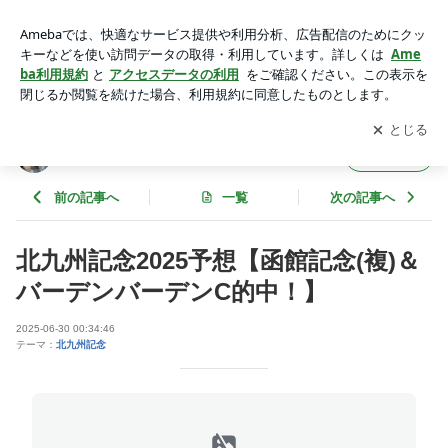
北九州記念2025予想【函館記念(複)＆バーデンバーデンC的
中！】 | うまねーの週末競馬予想ブログ
アプリをダウンロードして
ブログの更新通知
を受け取りまし
開く
ょう。
うまねーの週末競馬予想ブログ
フォロー
前の記事へ
一覧
次の記事へ
北九州記念2025予想【函館記念(複)＆
バーデンバーデンC的中！】
2025-06-30 00:34:46
テーマ：
北九州記念