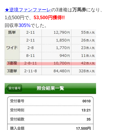
★逆境ファンファーレ
の3連複は
万馬券
になり、
1点500円で、
53,500円獲得!!
回収率
305%
でした。