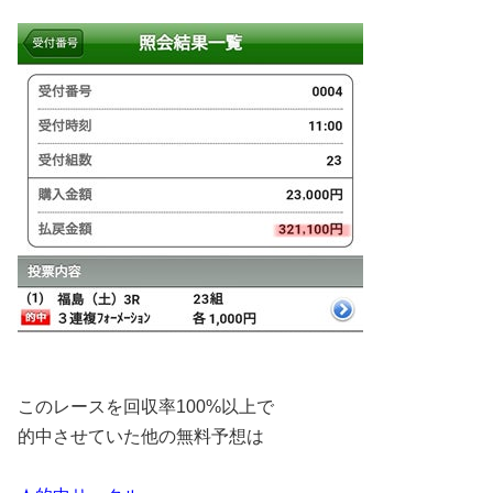
このレースを回収率100%以上で
的中させていた他の無料予想は