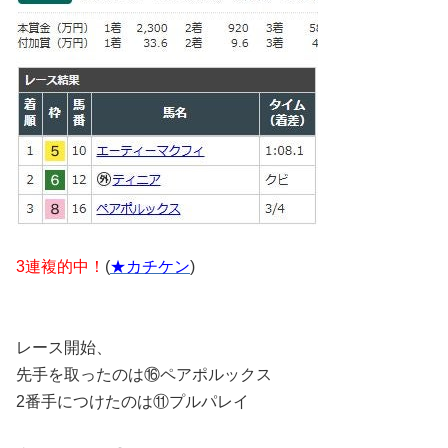
3連複的中！
(
★カチケン
)
レース開始、
先手を取ったのは⑯ペアポルックス
2番手につけたのは⑪プルパレイ