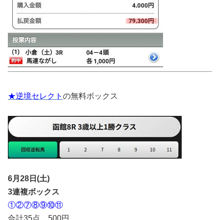
★逆境セレクト
の無料ボックス
6月28日(土)
3連複ボックス
①②⑦⑧⑨⑩⑪
合計35点 500円