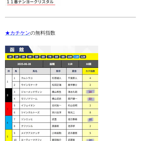
★カチケン
の無料指数