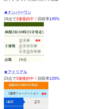
★ナンバーワン
19点で
3連複的中！
回収率
145%
★アイリアル
23点で
3連複的中！
回収率
120%