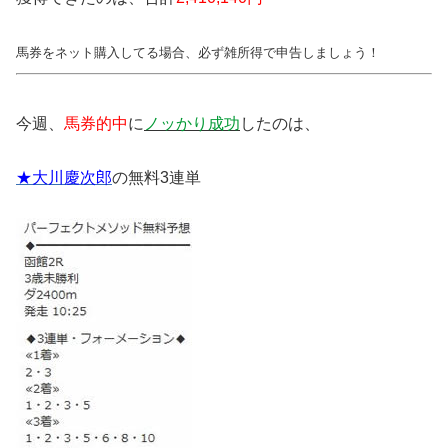
馬券をネット購入してる場合、必ず雑所得で申告しましょう！
今週、
馬券的中
に
ノッかり成功
したのは、
★大川慶次郎
の無料3連単