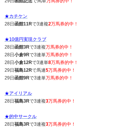
29日
函館記念
で馬単
万馬券的中！
★カチケン
28日
函館11R
で3連複
2
万馬券的中！
★10億円実現クラブ
28日
函館3R
で3連複
万馬券的中！
28日
小倉9R
で3連単
万馬券的中！
28日
小倉12R
で3連単
8
万馬券的中！
29日
福島12R
で馬連
5
万馬券的中！
29日
函館9R
で3連単
万馬券的中！
★アイリアル
28日
福島3R
で3連複
3
万馬券的中！
★的中サークル
28日
福島3R
で3連複
3
万馬券的中！