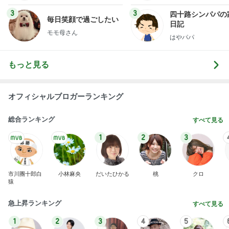
3
3
四十路シンパパの
毎日笑顔で過ごしたい
日記
モモ母さん
はやパパ
もっと見る
オフィシャルブロガーランキング
総合ランキング
すべて見る
1
2
3
市川團十郎白
小林麻央
だいたひかる
桃
クロ
猿
急上昇ランキング
すべて見る
1
2
3
4
5