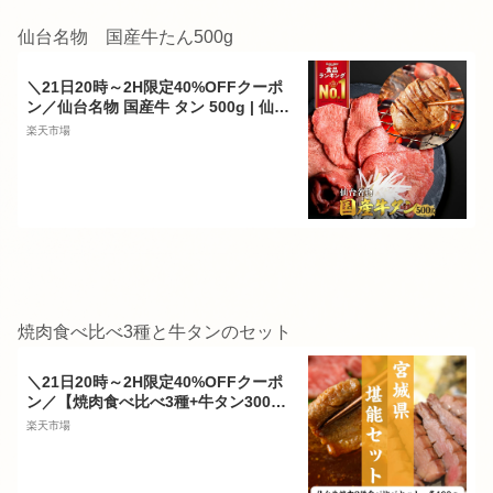
仙台名物 国産牛たん500g
＼21日20時～2H限定40%OFFクーポ
ン／仙台名物 国産牛 タン 500g | 仙台
希少部位 牛タン 国産牛タン 黒タン 伊
楽天市場
達 厚切り 芯たん 仙台 スライス 牛肉
焼肉 贈り物 ギフト バーベキュー BB
Q お中元 お歳暮 内祝 贈り物 プレゼ
ント ギフト お祝い 送料無料 熟成 極
み
焼肉食べ比べ3種と牛タンのセット
＼21日20時～2H限定40%OFFクーポ
ン／【焼肉食べ比べ3種+牛タン300
g】仙台牛 A5等級 ザブトン トモサン
楽天市場
カク マルシン 各100g 厚切り 牛タン
塩味 150g×2 (300g) | A5 焼肉 牛肉 B
BQ バーベキュー 贈り物 プレゼント