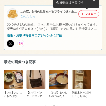
ール！
ーポンを随時更新で大量！
会員登録は不要です
この広いお得の世界をバタフライで泳ぐ主婦のぶろぐ。
フォロー
こめだわら
30代子供1人の主婦。 スマホ片手にお得を追いかけまくってます。
楽天&ポイ活大好きっ( •̀ω•́ )✧【朝活】でその日のお得情報まとめU
P中！安くお得に楽天巡り、楽しくゆるくポイ活してます。Twitter
通販・お取り寄せマニアジャンル 137位
＆インスタも見てね～♪4月から息子は小一に！たまに家の事をボ
ヤくよ笑
最近の画像つき記事
【レポ】おいし
【レポ】バッ
【レポ】おいし
炭酸水24本1000
いものはやっぱ
グ、パジャマと
いやつがたくさ
円！とちおとめ
りリピートする
かとか。買った
ん！
フレーバー。と
よね。
のだー！
壁収納の話。