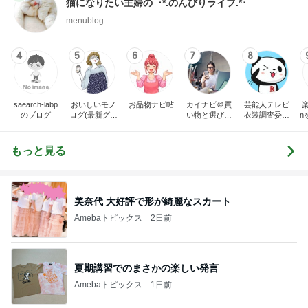
猫になりたい主婦のﾟ･*.のんびりライフ.*･ﾟ
menublog
4
5
6
7
8
saearch-labp
おいしいモノ
お品物ナビ帖
カイナビ＠買
芸能人テレビ
楽
のブログ
ログ(最新グル
い物と選び方
衣装調査委員
n
メや便利グッ
の比較ナビ
会
ズ紹介)
もっと見る
美奈代 大好評で形が綺麗なスカート
Amebaトピックス
2日前
夏期講習でのまさかの楽しい発言
Amebaトピックス
1日前