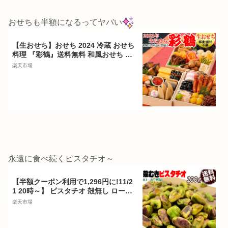
おせちも半額になるってヤバい
【生おせち】おせち 2024 冷蔵 おせち
料理 『彩鶴』送料無料 和風おせち 三
段重 カネハツ『彩鶴』生おせち お節
楽天市場
お正月/本格/特選/老舗/ランキング
永遠に食べ続くピスタチオ～
【半額クーポン利用で1,296円に!11/2
1 20時～】 ピスタチオ 殻無し ロース
ト ナッツ 200g×1袋 アメリカ産 メー
楽天市場
ル便限定 送料無料 無塩 むき身