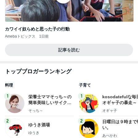
カワイイ奴らめと思った子の行動
Amebaトピックス
1日前
記事を読む
トップブロガーランキング
料理
子育て
1
1
栄養士ママそっち～の
kosodatefulな毎
簡単美味しいサイクル
オギャ子の暴走～
献立
そっち～
オギャ子
2
2
日曜日は９時まで
ゆうき酒場
い。
ゆうき
あべかわ