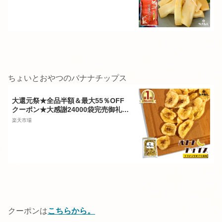
ラーメンに チャーハンに ご飯のお供
酒のつまみ キャンプ アリアケジャパ
ン 年末年始
ちょいとおやつのバナナチップス
大還元祭★全品半額＆最大55％OFF
クーポン★大感謝24000袋完売御礼！
バナナチップス 300g 業務用 割れあ
楽天市場
り カケあり 腹持ちが良い たんぱく質
カリウム マグネシウムなどの栄養素
送料無料 ドライフルーツ お試し 酒の
つまみ 年末年始 江戸商人印
クーポンは
こちらから。