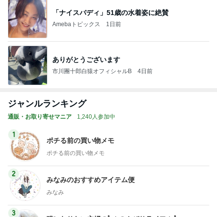
「ナイスバディ」51歳の水着姿に絶賛
Amebaトピックス
1日前
ありがとうございます
市川團十郎白猿オフィシャルB
4日前
ジャンルランキング
通販・お取り寄せマニア
1,240人参加中
1
ポチる前の買い物メモ
ポチる前の買い物メモ
2
みなみのおすすめアイテム便
みなみ
3