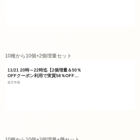
セット (5個 麺なし)レ/PastaSauce 限
定MENU 手作り 送料無料 冷凍 グルメ
食品 お取り寄せ ギフト プレゼント ス
パゲッティ 具沢山
10種から10個+2個増量セット
11/21 20時～22時迄【2個増量＆50％
OFFクーポン利用で実質58％OFF】
レストラン パスタソース 10種類から
楽天市場
選べる パスタ ソース セット (10個 麺
なし)レ/PastaSauce 限定MENU 手作
り 送料無料 冷凍 グルメ 食品 お取り
寄せ ギフト プレゼント スパゲッティ
具沢山
10種から10個+2個増量+麺セット