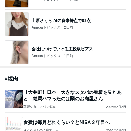
上原さくら AIの食事採点で93点
Amebaトピックス
2日前
会社につけていける主役級ピアス
Amebaトピックス
1日前
#
焼肉
【大井町】日本一大きなスタバの看板を見たあ
と…結局ハマったのは隣のお肉屋さん
華麗なるスタバマダム
2026年8月8日
食費は毎月どれくらい？とNISA３年目へ
さくらさんの子育て日記
2026年8月8日