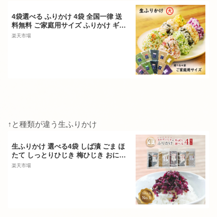
4袋選べる ふりかけ 4袋 全国一律 送
料無料 ご家庭用サイズ ふりかけ ギフ
ト ふりかけ・混ぜご飯 おかずのいら
楽天市場
ない 生ふりかけ 梅ちりめん 菜めし 胡
麻かつお ソフトひじき 梅ひじき ほた
てごま 焼たらこ 鮭菜っ葉 ひじきご飯
ご飯のお供
↑と種類が違う生ふりかけ
生ふりかけ 選べる4袋 しば漬 ごま ほ
たて しっとりひじき 梅ひじき おにぎ
り お弁当 便利 万能調味料 ふりかけ
楽天市場
送料無料 保存食 ひじきご飯 非常食 ご
飯の御供 御飯のお供 鉄分 ふりかけ・
混ぜごはん ふりかけ ふりかけ メール
便