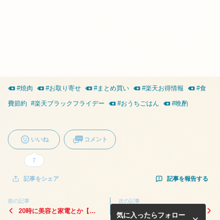
#
焼肉
#
お取り寄せ
#
まとめ買い
#
楽天お得情報
#
食
費節約
#
楽天ブラックフライデー
#
おうちごはん
#
晩酌
いいね
コメント
7
記事を報告する
記事をシェア
前の記事
次の記事
20時に美容と家電とか【ブ
21日20時～【楽天ブラック
気に入ったらフォロー
ラフラ②】20時から2時間セ
フライデー】エントリー＆ク