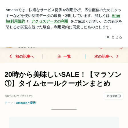
20時から美味しいSALE！【マラソン①】タイムセールクーポ
ンまとめ | この広いお得の世界をバタフライで泳ぐ主婦のぶろ
アプリをダウンロードして
ブログの更新通知
を受け取りまし
開く
ぐ。
ょう。
この広いお得の世界をバタフライで泳ぐ主婦
フォロー
のぶろぐ。
前の記事へ
一覧
次の記事へ
20時から美味しいSALE！【マラソン
①】タイムセールクーポンまとめ
2023-11-21 02:42:20
テーマ：
Amazonと楽天