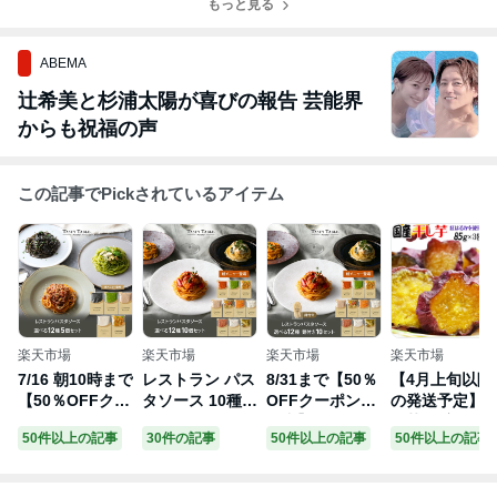
もっと見る
ABEMA
辻希美と杉浦太陽が喜びの報告 芸能界
からも祝福の声
この記事でPickされているアイテム
楽天市場
楽天市場
楽天市場
楽天市場
7/16 朝10時まで
レストラン パス
8/31まで【50％
【4月上旬以降
【50％OFFクー
タソース 10種類
OFFクーポン配
の発送予定】 
ポン×15日はポ
から選べる パス
布中】レストラ
し芋 国産 無添
50件以上の記事
30件の記事
50件以上の記事
50件以上の記事
イント3倍】レ
タ ソース セッ
ン パスタ パス
加 砂糖不使用 
ストラン パスタ
ト (10個 麺なし)
タソース 12種類
5g×3袋 紅はる
ソース 12種類か
レ/PastaSauce
から選べる セッ
か 送料無料 メ