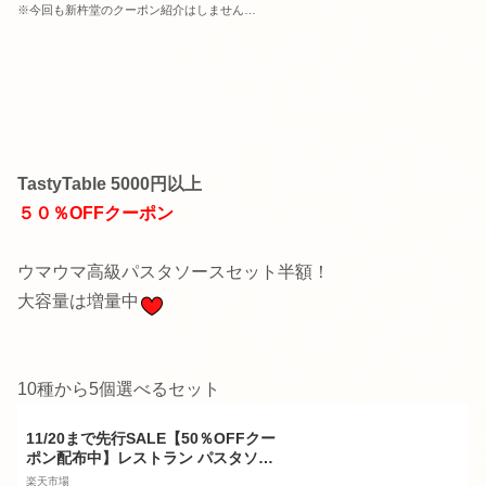
※今回も新杵堂のクーポン紹介はしません…
TastyTable 5000円以上
５０％OFFクーポン
ウマウマ高級パスタソースセット半額！
大容量は増量中
10種から5個選べるセット
11/20まで先行SALE【50％OFFクー
ポン配布中】レストラン パスタソー
ス 10種類から選べる パスタ ソース
楽天市場