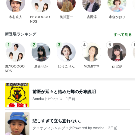
木村直人
BEYOOOOO
美川憲一
吉岡淳
水森かおり
NDS
新登場ランキング
すべて見る
1
2
3
4
5
BEYOOOOO
島倉りか
ゆうこりん
MOMIママ
石 安伊
NDS
前医が延々と始めた蝉の分布説明
Amebaトピックス
1日前
悲しすぎて立ち直れない。
クロオフィシャルブログPowered by Ameba
2日前