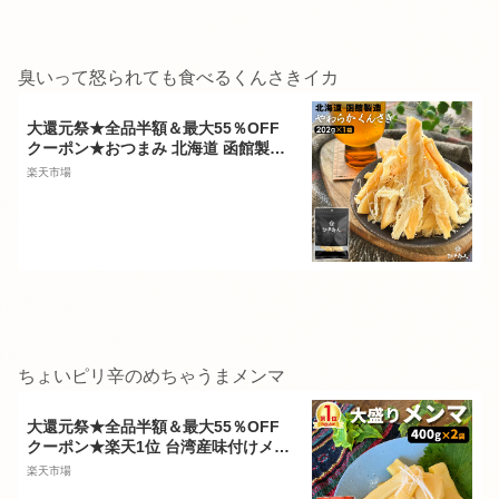
臭いって怒られても食べるくんさきイカ
大還元祭★全品半額＆最大55％OFF
クーポン★おつまみ 北海道 函館製造
大感謝101,800袋突破 やわらかくんさ
楽天市場
き 珍味 さきいか 202g いか燻製 送料
無料 お試し お徳用 お取り寄せ 晩酌
乾き物 さきいか 酒のつまみ キャンプ
訳あり の旨さ 年末年始 江戸商人印
ちょいピリ辛のめちゃうまメンマ
大還元祭★全品半額＆最大55％OFF
クーポン★楽天1位 台湾産味付けメン
マ 400g×2袋 送料無料 お試し 業務用
楽天市場
おつまみ お取り寄せ 晩酌 珍味 漬物