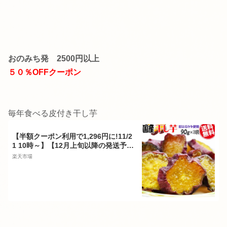
おのみち発 2500円以上
５０％OFFクーポン
毎年食べる皮付き干し芋
【半額クーポン利用で1,296円に!11/2
1 10時～】【12月上旬以降の発送予
定】 干し芋 国産 無添加 90g×3袋 紅
楽天市場
はるか 送料無料 メール便限定 干しい
も