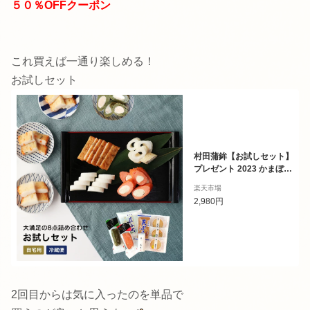
５０％OFFクーポン
これ買えば一通り楽しめる！
お試しセット
村田蒲鉾【お試しセット】
プレゼント 2023 かまぼこ
初節句 内祝い お祝い お返
楽天市場
し 蒲鉾 母の日 父の日 お中
2,980円
元 敬老の日 おつまみ 惣菜
さつま揚げ
2回目からは気に入ったのを単品で