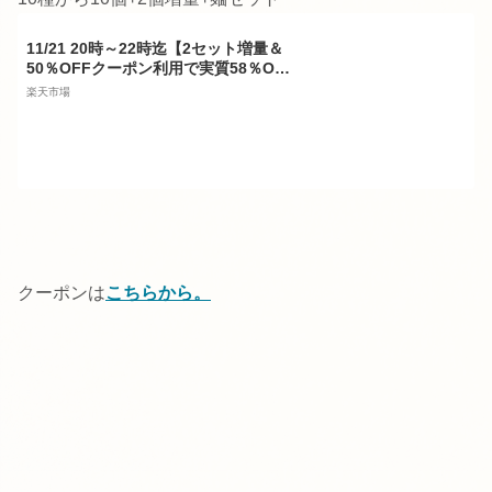
11/21 20時～22時迄【2セット増量＆
50％OFFクーポン利用で実質58％OF
F】レストラン パスタ パスタソース 1
楽天市場
0種類から選べる セット (10セット 麺
あり)レ/PastaSauce 限定MENU 手作
り 送料無料 冷凍 グルメ 食品 お取り
寄せ ギフト プレゼント スパゲッティ
具沢山
クーポンは
こちらから。