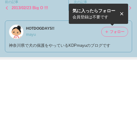
前の記事
次の記事
2013/02/23 Big O !!!
2013/02/16 あしたはGREE
気に入ったらフォロー
N MORNING！！
会員登録は不要です
HOTDOGDAYS!!
フォロー
mayu
神奈川県で犬の保護をやっているKDPmayuのブログです
最近の画像つき記事
2013/06/11
2013/05/28 どん
2013/05/28 どん
2013/05/01 保護
どん来る。 2
どん来る。
センターから。
もっと見る