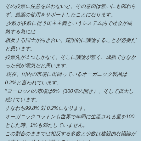
その投票に注意を払わないと、その意図は無いにも関わら
ず、農薬の使用をサポートしたことになります。
少数が多数に従う民主主義というシステム内で社会が成
熟する為には
相反する同士が向き合い、建設的に議論することが必要だ
と思います。
投票先が１つしかなく、そこに議論が無く、成熟できなか
った例が電気だと思います。
現在、国内の市場に出回っているオーガニック製品は
0.2%と言われています。
*ヨーロッパの市場は6%（300倍の開き）、そして拡大し
続けています。
すなわち99.8% 対 0.2%になります。
オーガニックコットンも世界で年間に生産される量を100
とした時、1%も満たしていません。
この割合のままでは相反する多数と少数は建設的な議論が