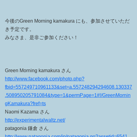
今後のGreen Morning kamakura にも、参加させていただ
き予定です。
みなさま、是非ご参加ください！
Green Morning kamakura さん
http://www.facebook.com/photo.php?
fbid=557249710961133&set=a.557248294294608.130337
.508950205791084&type=1&permPage=1#!/GreenMornin
gKamakura?fref=ts
Naomi Kazama さん
http://experimentalwaltz.net/
patagonia 鎌倉 さん
http://www.patagonia.com/jp/patagonia.go?assetid=6541