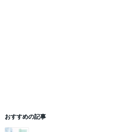
飯島直子「イライラ」投稿に様々な声
Amebaトピックス
14時間前
斎藤元彦がぶらぶら動画のアップを止めた
Bank of Dreamの公営競技はどこへ行く
9日前
｢元こども店長｣加藤清史郎 喜びの報告
Amebaトピックス
1日前
ありがとうございます
市川團十郎白猿オフィシャルB
2日前