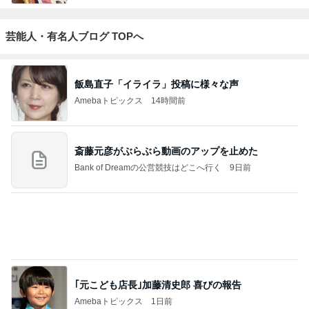
彡
備忘録
らかし日記
もっと見る