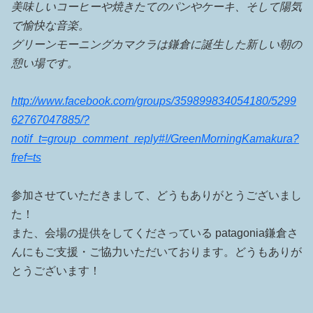
美味しいコーヒーや焼きたてのパンやケーキ、そして陽気
で愉快な音楽。
グリーンモーニングカマクラは鎌倉に誕生した新しい朝の
憩い場です。
http://www.facebook.com/groups/359899834054180/5299
62767047885/?
notif_t=group_comment_reply#!/GreenMorningKamakura?
fref=ts
参加させていただきまして、どうもありがとうございまし
た！
また、会場の提供をしてくださっている patagonia鎌倉さ
んにもご支援・ご協力いただいております。どうもありが
とうございます！