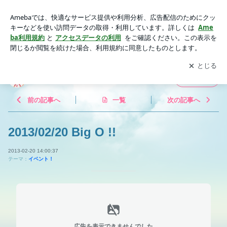
2013/02/20 Big O !! | HOTDOGDAYS!!
アプリをダウンロードして
ブログの更新通知
を受け取りまし
開く
ょう。
HOTDOGDAYS!!
フォロー
前の記事へ
一覧
次の記事へ
2013/02/20 Big O !!
2013-02-20 14:00:37
テーマ：
イベント！
広告を表示できませんでした