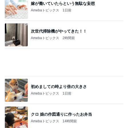
ジャンルランキング
B級グルメマニア
5,674人参加中
1
アッキーのデカ盛りライフ
アッキー
2
デカ盛りんぐ
ガデュ
3
下町マリーンズ・一口馬主・立ち飲み・立ち食いそば
柳橋二郎
4
5
6
7
8
安くて美味し
『やすたろ
道産子どすど
いもっちゃん
たかまつせん
い物が好き☆
う』的 食の
す！
のブログ
いちの食い散