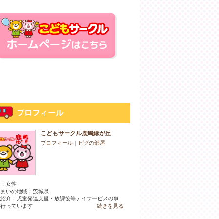
こどもサークル鹿嶋緑が丘
プロフィール
｜
ピグの部屋
別：
女性
住まいの地域：
茨城県
己紹介：児童発達支援・放課後等デイサービスの事
を行っています
続きを見る