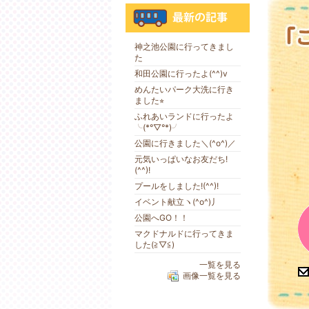
神之池公園に行ってきまし
た
和田公園に行ったよ(^^)v
めんたいパーク大洗に行き
ました⭐︎
ふれあいランドに行ったよ
╰(*°▽°*)╯
公園に行きました＼(^o^)／
元気いっぱいなお友だち!
(^^)!
プールをしました!(^^)!
イベント献立ヽ(^o^)丿
公園へGO！！
マクドナルドに行ってきま
した(≧▽≦)
一覧を見る
画像一覧を見る