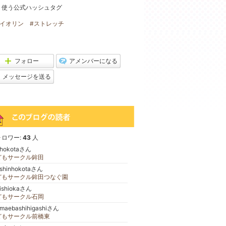
く使う公式ハッシュタグ
バイオリン
#ストレッチ
フォロー
アメンバーになる
メッセージを送る
ォロワー:
43
人
-hokotaさん
どもサークル鉾田
-shinhokotaさん
どもサークル鉾田つなぐ園
ishiokaさん
どもサークル石岡
maebashihigashiさん
どもサークル前橋東