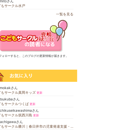
-mitoさん
どもサークル水戸
一覧を見る
フォローすると、このブログの更新情報が届きます。
-mokakさん
どもサークル真岡キッズ
更新
-tsukubaさん
どもサークルつくば
更新
-chikuseikawashimaさん
どもサークル筑西川島
更新
kachigawaさん
こどもサークル勝川｜春日井市の児童発達支援・放課後等デイサービス
更新