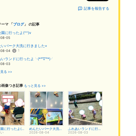
記事を報告する
テーマ 「
ブログ
」 の記事
園に行ったよ(^^)v
-08-05
たいパーク大洗に行きました⭐︎
1
-08-04
いランドに行ったよ╰(*°▽°*)╯
-08-03
見る >>
の画像つき記事
もっと見る >>
和田公園に行ったよ(^^)v
めんたいパーク大洗に行きました⭐︎
ふれあいランドに行ったよ╰(*°▽°*)╯
とい
2026-08-04
2026-08-03