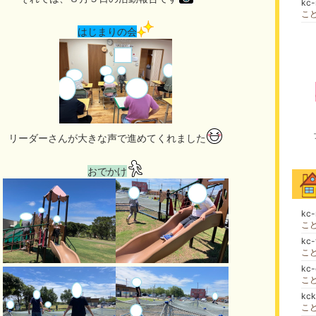
kc
こ
はじまりの会
リーダーさんが大きな声で進めてくれました
おでかけ
kc
こ
kc
こ
kc
こ
kc