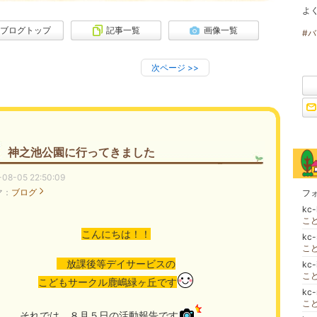
よ
ブログトップ
記事一覧
画像一覧
#
次ページ
>>
神之池公園に行ってきました
-08-05 22:50:09
マ：
ブログ
フ
kc
こ
こんにちは！！
kc
こ
放課後等デイサービスの
kc-
こ
こどもサークル鹿嶋緑ヶ丘です
kc-
こ
それでは、８月５日の活動報告です