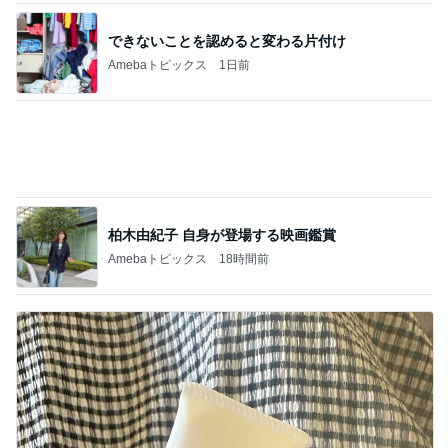
[PR]UV対策もできるすごいクリーム
Amebaトピックス
14時間前
記事を読む
反抗期の娘が行きたくない韓国旅行
Amebaトピックス
21時間前
神がかってる掃除機
Amebaトピックス
4時間前
三分されていた街の中心になった駅
Amebaトピックス
2日前