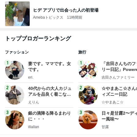
ヒデ アプリで出会った人の初登場
Amebaトピックス
11時間前
トップブロガーランキング
ファッション
旅行
1
1
妻です。ママです。女
「吉田さんちのフ
です。
リー日記」Powere
y Ameba 吉田さ
eri.
吉田さんファミリー
ミリーオフィシャ
ログ
2
2
40代からの大人カジュ
☆やまあこ☆さん
アルを品良く着こなす
ィズニー日記
ファッションブログ
えりん
☆やまあこ☆
3
3
銀の滴降る降るまわり
日々是甘露2〜デ
に・・・
ー風味〜
illallan
甘露