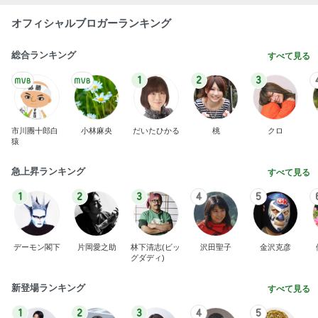
オフィシャルブロガーランキング
総合ランキング
すべて見る
1
2
3
市川團十郎白
小林麻央
だいたひかる
桃
クロ
猿
急上昇ランキング
すべて見る
1
2
3
4
5
デーモン閣下
片岡愛之助
林下清志(ビッ
沢田聖子
金沢克彦
グダディ)
新登場ランキング
すべて見る
1
2
3
4
5