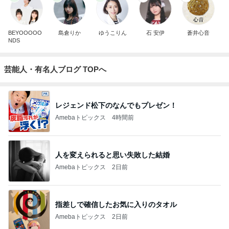
BEYOOOOO
島倉りか
ゆうこりん
石 安伊
蒼井心音
NDS
芸能人・有名人ブログ TOPへ
レジェンド松下のなんでもプレゼン！
Amebaトピックス
4時間前
人を変えられると思い失敗した結婚
Amebaトピックス
2日前
指差しで確信したお気に入りのタオル
Amebaトピックス
2日前