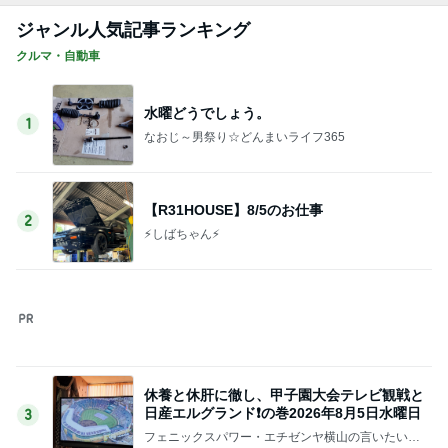
水曜どうでしょう。
1
なおじ～男祭り☆どんまいライフ365
【R31HOUSE】8/5のお仕事
2
⚡️しばちゃん⚡
休養と休肝に徹し、甲子園大会テレビ観戦と
日産エルグランド❗の巻2026年8月5日水曜日
3
フェニックスパワー・エチゼンヤ横山の言いたい放
題
26 北海道旅 47日目 さようなら北海道
4
てんてん虫 2
ご成約のご案内と灼熱の内装作業は、
5
グローバルオート熱血仕入れブログ