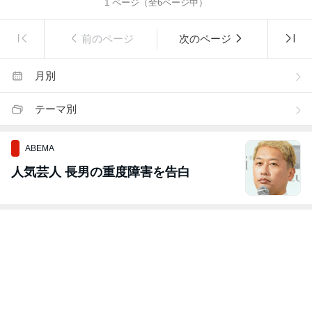
1
ページ（全
6
ページ中）
前のページ
次のページ
月別
テーマ別
ABEMA
人気芸人 長男の重度障害を告白