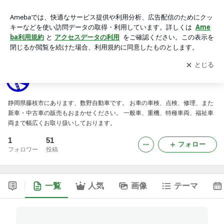
数野自動車のブログ
アプリをダウンロードして
ブログの更新通知
を受け取りまし
開く
ょう。
数野自動車のブログ
静岡県藤枝市にあります、数野自動車です。 お車の車検、点検、修理、また
新車・中古車の販売もおまかせください。 一般車、重機、特種車両、福祉車
両まで幅広くお取り扱いしております。
1
51
フォロー
フォロワー
投稿
一覧
人気
画像
テーマ