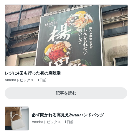
記事を読む
娘が作った欲しくなるカチューシャ
Amebaトピックス
19時間前
入らざるを得なかった店の店構え
Amebaトピックス
2日前
若乃花 食べやすさを考えたそうめん
Amebaトピックス
12時間前
値段が上がりがっかりしたパンケーキ
Amebaトピックス
11時間前