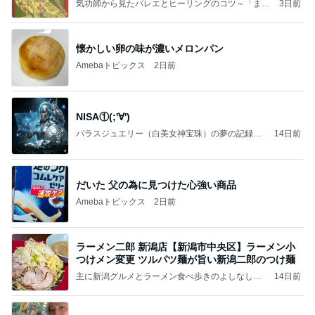
気功師から見たバレエとヒーリングのコツ～「まと
3日前
いのば」ブログ
懐かしい卵の味が濃いメロンパン
Amebaトピックス
2日前
NISA①(;'∀')
パラスジュエリー（白美女神宝珠）の夢の記録
14日前
（続編）
だいた 父の為に見つけた心強い商品
Amebaトピックス
2日前
ラーメン二郎 新潟店【新潟市中央区】ラーメン小
つけメン変更 ツルパツ麺が旨い新潟二郎のつけ麺
主に新潟グルメとラーメン食べ歩きのよしなしご
14日前
と