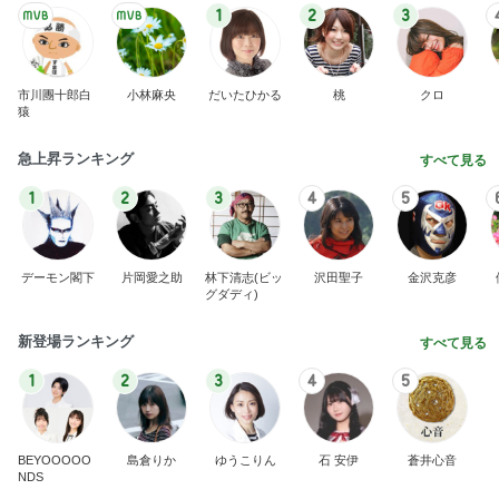
1
2
3
市川團十郎白
小林麻央
だいたひかる
桃
クロ
猿
急上昇ランキング
すべて見る
1
2
3
4
5
デーモン閣下
片岡愛之助
林下清志(ビッ
沢田聖子
金沢克彦
グダディ)
新登場ランキング
すべて見る
1
2
3
4
5
BEYOOOOO
島倉りか
ゆうこりん
石 安伊
蒼井心音
NDS