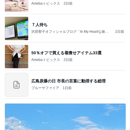
Amebaトピックス
2日前
７人待ち
沢田聖子オフィシャルブログ「In My Heartな旅日
2日前
記」by Ameba
50％オフで買える着痩せアイテム33選
Amebaトピックス
2日前
広島原爆の日 市長の言葉に動揺する総理
ブルーサファイア
1日前