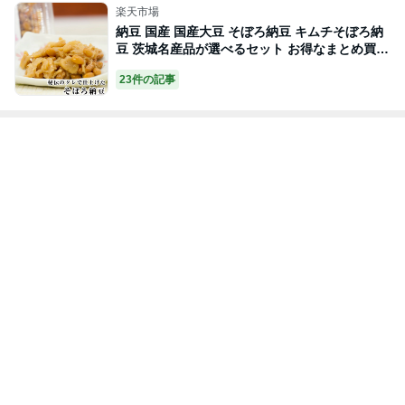
（CV-4）
楽天市場
納豆 国産 国産大豆 そぼろ納豆 キムチそぼろ納
豆 茨城名産品が選べるセット お得なまとめ買い
140g×12パック ナットウキナーゼ 納豆キナーゼ
23件の記事
納豆菌 水戸納豆 ご飯のお供 たれ タレ ナットウ
ギフト セット プレゼント