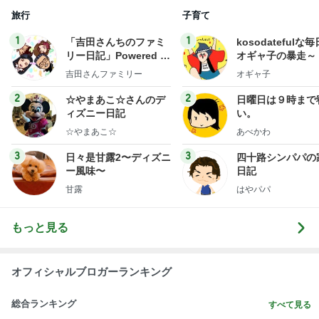
旅行
子育て
1
1
「吉田さんちのファミ
kosodatefulな毎
リー日記」Powered b
オギャ子の暴走～
y Ameba 吉田さんファ
吉田さんファミリー
オギャ子
ミリーオフィシャルブ
ログ
2
2
☆やまあこ☆さんのデ
日曜日は９時まで
ィズニー日記
い。
☆やまあこ☆
あべかわ
3
3
日々是甘露2〜ディズニ
四十路シンパパの
ー風味〜
日記
甘露
はやパパ
もっと見る
オフィシャルブロガーランキング
総合ランキング
すべて見る