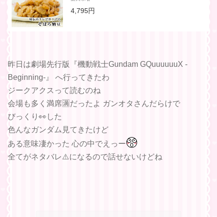
納豆キナーゼ 納豆菌 水戸納豆 ご飯のお供
4,795円
たれ タレ ナットウ ギフト セット プレゼン
ト
昨日は劇場先行版『機動戦士Gundam GQuuuuuuX -
Beginning-』 へ行ってきたわ
ジークアクスって読むのね
会場も多く満席🈵だったよ ガンオタさんだらけで
びっくり👀した
色んなガンダム見てきたけど
ある意味凄かった 心の中でえっー
全てがネタバレ⚠️になるので話せないけどね