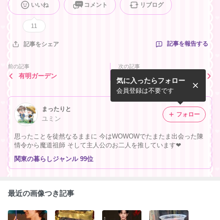
いいね
コメント
リブログ
11
記事を報告する
記事をシェア
前の記事
次の記事
有明ガーデン
寝不足気味
気に入ったらフォロー
会員登録は不要です
まったりと
フォロー
ユミン
思ったことを徒然なるままに 今はWOWOWでたまたま出会った陳
情令から魔道祖師 そして主人公のお二人を推しています❤
関東の暮らしジャンル 99位
最近の画像つき記事