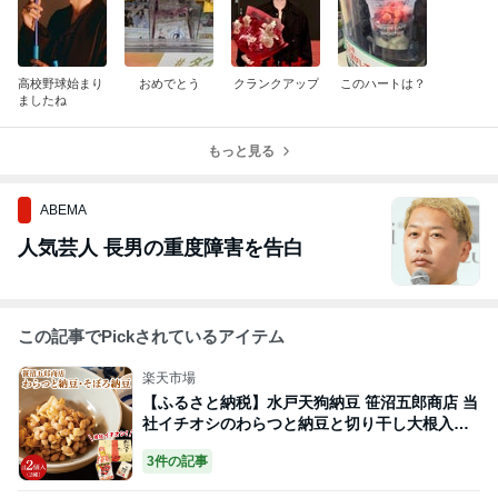
高校野球始まり
おめでとう
クランクアップ
このハートは？
ましたね
もっと見る
ABEMA
人気芸人 長男の重度障害を告白
この記事でPickされているアイテム
楽天市場
【ふるさと納税】水戸天狗納豆 笹沼五郎商店 当
社イチオシのわらつと納豆と切り干し大根入り
そぼろ納豆人気セット TVで紹介されました！
3件の記事
【納豆 なっとう 大豆 ギフト 贈り物 セット 食べ
比べ ご飯のお供 藁納豆 水戸市 茨城県 老舗】