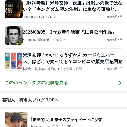
【歌詞考察】米津玄師「夜鷹」は戦いの歌ではな
い？『キングダム 魂の決戦』に重なる孤独と祈
り
soundcrafter-aiのブログ
2026年8月6日
2026/08/05 3☆彡新作映画『11月公開作品』
･:♡mimiの新作映画ご紹介♡:･
2026年8月6日
米津玄師「かいじゅうずかん カードウエハー
ス」はどこで売ってる？コンビニや販売店を調査
転勤族・副業妻の節約しようと頑張る日記
2026年8月6日
このハッシュタグの記事を見る
芸能人・有名人ブログ TOPへ
｢庶民的｣北川景子のプライベートに反響
Amebaトピックス
1日前