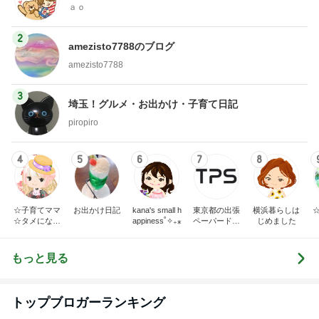
ａｏ
2
amezisto7788のブログ
amezisto7788
3
埼玉！グルメ・お出かけ・子育て日記
piropiro
4
5
6
7
8
☆子育てママ
お出かけ日記
kana's small h
東京都の出張
横浜暮らしは
☆タメになる
appiness˚✧₊⁎
ペーパードラ
じめました
情報発信＆日
イバースクー
常のちょこっ
ル｜TPS
と話
もっと見る
トップブロガーランキング