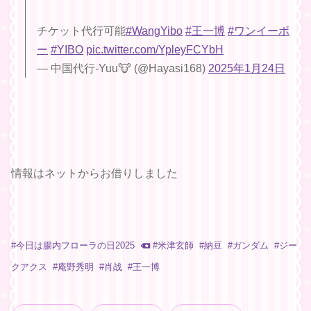
チケット代行可能
#WangYibo
#王一博
#ワンイーボ
ー
#YIBO
pic.twitter.com/YpleyFCYbH
— 中国代行-Yuu🐮 (@Hayasi168)
2025年1月24日
情報はネットからお借りしました
#
今日は腸内フローラの日2025
#
米津玄師
#
納豆
#
ガンダム
#
ジー
クアクス
#
庵野秀明
#
肖战
#
王一博