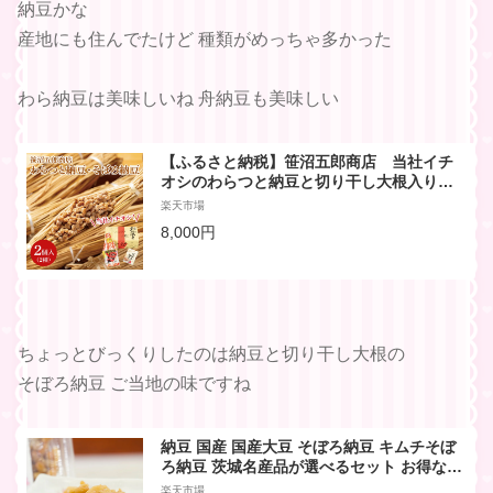
納豆かな
産地にも住んでたけど 種類がめっちゃ多かった
わら納豆は美味しいね 舟納豆も美味しい
【ふるさと納税】笹沼五郎商店 当社イチ
オシのわらつと納豆と切り干し大根入りそ
ぼろ納豆人気セット（CV-4）
楽天市場
8,000円
ちょっとびっくりしたのは納豆と切り干し大根の
そぼろ納豆 ご当地の味ですね
納豆 国産 国産大豆 そぼろ納豆 キムチそぼ
ろ納豆 茨城名産品が選べるセット お得なま
とめ買い 140g×12パック ナットウキナーゼ
楽天市場