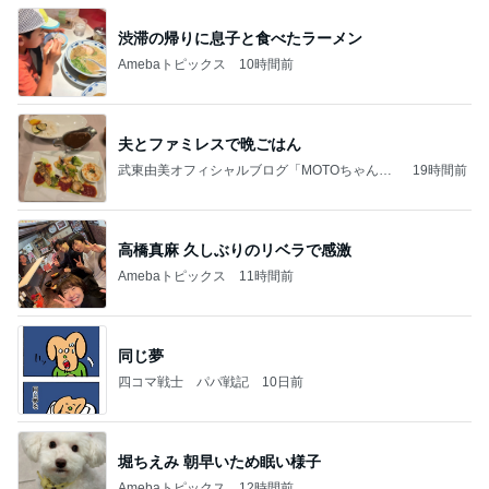
渋滞の帰りに息子と食べたラーメン
Amebaトピックス
10時間前
夫とファミレスで晩ごはん
武東由美オフィシャルブログ「MOTOちゃんと
19時間前
のはっぴぃな毎日」Powered by Ameba
高橋真麻 久しぶりのリベラで感激
Amebaトピックス
11時間前
同じ夢
四コマ戦士 パパ戦記
10日前
堀ちえみ 朝早いため眠い様子
Amebaトピックス
12時間前