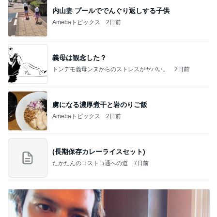
内山妻 プールででんぐり返しする子供
Amebaトピックス
2日前
義母は観念した？
トンデモ義母ンヌからのストレスがヤバい。
2日前
虜になる濃厚煮干と岩のりご飯
Amebaトピックス
2日前
(長期保存カレーライスセット)
たかたんのコストコ通への道
7日前