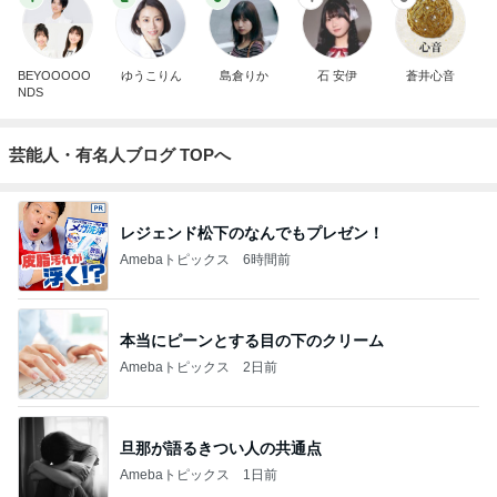
BEYOOOOO
ゆうこりん
島倉りか
石 安伊
蒼井心音
NDS
芸能人・有名人ブログ TOPへ
レジェンド松下のなんでもプレゼン！
Amebaトピックス
6時間前
本当にピーンとする目の下のクリーム
Amebaトピックス
2日前
旦那が語るきつい人の共通点
Amebaトピックス
1日前