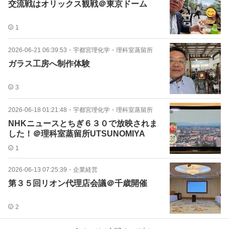
交流戦はオリックス観戦＠東京ドーム
1
2026-06-21 06:39:53
・
宇都宮理化学・理科室蒸留所
ガラス工房へ制作体験
3
2026-06-18 01:21:48
・
宇都宮理化学・理科室蒸留所
NHKニュースとちぎ６３０で放映されま
した！＠理科室蒸留所UTSUNOMIYA
1
2026-06-13 07:25:39
・
企業経営
第３５回リオン代理店会議＠千歳開催
2