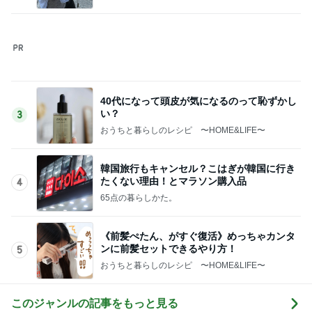
このジャンルの記事をもっと見る
次世代掃除機がやってきた！！
Amebaトピックス
6時間前
募集した日にアンケートが出た犬
Amebaトピックス
2日前
荷物を見て苛立ちをぶつけてきた実母
Amebaトピックス
1日前
台湾で外国人が持つ高いハードル
Amebaトピックス
1日前