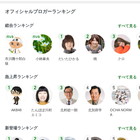
オフィシャルブロガーランキング
総合ランキング
すべて見る
1
2
3
市川團十郎白
小林麻央
だいたひかる
桃
クロ
猿
急上昇ランキング
すべて見る
1
2
3
4
5
AKB48
たんぽぽ川村
北村総一朗
北別府学
OCHA NORM
エミコ
A
新登場ランキング
すべて見る
1
2
3
4
5