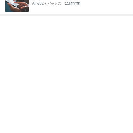
友達が好きすぎる子のハラハラする行動
Amebaトピックス
2日前
記事を読む
松本明子 恒例の落語会へ行った話
Amebaトピックス
1日前
買うか迷い我慢した人気のバッグ