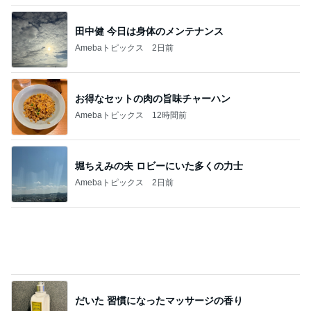
3ヶ月振りのマラソンで10店舗完走
Amebaトピックス
16時間前
記事を読む
会員限定の新しいショーの抽選
Amebaトピックス
11時間前
神がかってる掃除機
Amebaトピックス
6時間前
小原正子 サマースクール最終日
Amebaトピックス
19時間前