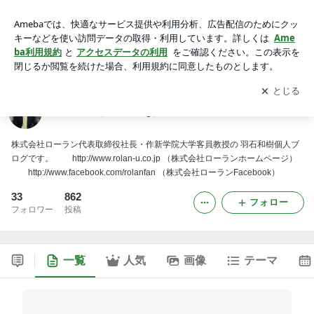
羽石和樹（Kazuking）のブログ
アプリをダウンロードして
ブログの更新通知
を受け取りまし
開く
ょう。
羽石和樹（Kazuking）のブログ
株式会社ローラン代表取締役社長・作新学院大学客員教授の 羽石和樹個人ブ
ログです。 http://www.rolan-u.co.jp （株式会社ローランホームページ）
http://www.facebook.com/rolanfan （株式会社ローランFacebook）
33
862
フォロー
フォロワー
投稿
一覧
人気
画像
テーマ