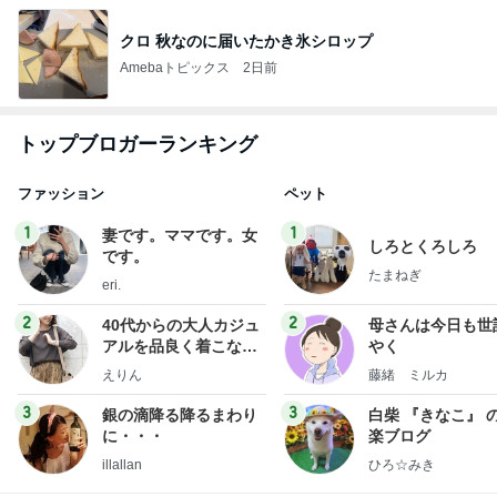
クロ 秋なのに届いたかき氷シロップ
Amebaトピックス
2日前
トップブロガーランキング
ファッション
ペット
1
1
妻です。ママです。女
しろとくろしろ
です。
たまねぎ
eri.
2
2
40代からの大人カジュ
母さんは今日も世
アルを品良く着こなす
やく
ファッションブログ
えりん
藤緒 ミルカ
3
3
銀の滴降る降るまわり
白柴 『きなこ』 
に・・・
楽ブログ
illallan
ひろ☆みき