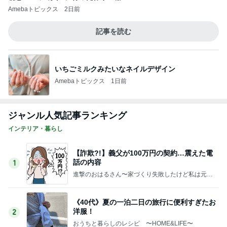
【詐欺?!】義父が100万円の契約…震えた電
話の内容
1
進撃のおはるさん〜家づくり失敗したけど私は元気
です〜
《40代》夏の一泊二日の旅行に便利すぎたお
洋服！
2
おうちと暮らしのレシピ 〜HOME&LIFE〜
40代になって頭皮が気になるのって恥ずかし
い？
3
おうちと暮らしのレシピ 〜HOME&LIFE〜
韓国旅行もキャンセル？こはぎが韓国に行き
たくない理由！とマラソン購入品
4
65点の暮らしかた。
《前髪ぺたん、がすぐ復活》めっちゃカンタ
ンに前髪セットできるやり方！
5
おうちと暮らしのレシピ 〜HOME&LIFE〜