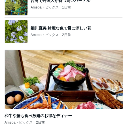
若乃花 朝から作ったおじさんハート
Amebaトピックス
19時間前
何ヶ月ぶりかの自主的な自宅学習
Amebaトピックス
2日前
美奈代 夫と次男 長男は衣装探し
Amebaトピックス
13時間前
我慢せず1年で30キロ減量した方法
Amebaトピックス
1日前