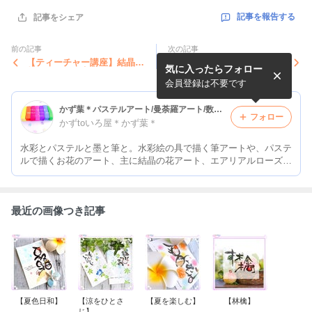
記事を報告する
記事をシェア
前の記事
次の記事
【ティーチャー講座】結晶の
【グランマイスター講座】結
気に入ったらフォロー
花アートのご案内
晶の花アートのご案内
会員登録は不要です
かず葉＊パステルアート/曼荼羅アート/数秘カラー 大阪 兵庫 京阪神 北摂
フォロー
かずtoいろ屋＊かず葉＊
水彩とパステルと墨と筆と。水彩絵の具で描く筆アートや、パステ
ルで描くお花のアート、主に結晶の花アート、エアリアルローズ、
曼荼羅アートなどの認定講座や体験会を開講しています。また、数
秘＆カラー®︎プレゼンターの顔も持ちながら、マイペースでブログ
を綴っています♪
最近の画像つき記事
【夏色日和】
【涼をひとさ
【夏を楽しむ】
【林檎】
じ】