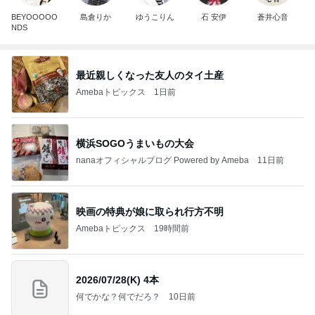
BEYOOOOO
島倉りか
ゆうこりん
石 安伊
蒼井心音
NDS
最近親しくなった友人のタイ土産
Amebaトピックス
1日前
横浜SOGOうまいもの大会
nanaオフィシャルブログ Powered by Ameba
11日前
映画の特典が娘に取られ行方不明
Amebaトピックス
19時間前
2026/07/28(K) 4本
何でかな？何でだろ？
10日前