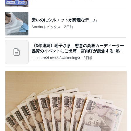
安いのにシルエットが綺麗なデニム
Amebaトピックス
2日前
《3年連続》瑶子さま 懇意の高級カーディーラー
協賛のイベントにご出席…宮内庁が懸念する“熱心
すぎ
hirokoの✿Love＆Awakening✿
8日前