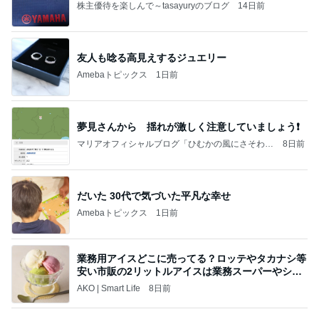
株主優待を楽しんで～tasayuryのブログ
14日前
友人も唸る高見えするジュエリー
Amebaトピックス
1日前
夢見さんから 揺れが激しく注意していましょう❗️
マリアオフィシャルブログ「ひむかの風にさそわれ
8日前
て」Powered by Ameba
だいた 30代で気づいた平凡な幸せ
Amebaトピックス
1日前
業務用アイスどこに売ってる？ロッテやタカナシ等
安い市販の2リットルアイスは業務スーパーやシャ
トレ
AKO | Smart Life
8日前