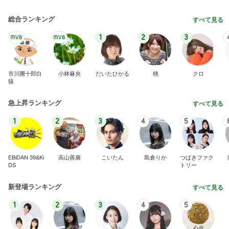
総合ランキング
すべて見る
1
2
3
市川團十郎白
小林麻央
だいたひかる
桃
クロ
猿
急上昇ランキング
すべて見る
1
2
3
4
5
EBiDAN 39&Ki
高山善廣
こいたん
島倉りか
つばきファク
DS
トリー
新登場ランキング
すべて見る
1
2
3
4
5