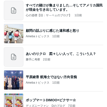
すべての賭けが集まりました…そしてアメリカ国民
が現金を引き出しています。
心の道標【旧：ヤ～ベェのブログ】
1日前
顧問の話ぶりに感じた違和感と怒り
Amebaトピックス
1日前
あいのりクロ 図々しい人って、こういう人？
勝手に考察
2日前
平原綾香 航海士ではない方向音痴
Amebaトピックス
1日前
ポップマートDIMOO×ピクサー☆
ディズニーファン Dのブログ
7日前