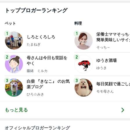
トップブロガーランキング
ペット
料理
1
1
栄養士ママそっち
しろとくろしろ
簡単美味しいサイ
たまねぎ
献立
そっち～
2
2
母さんは今日も世話を
ゆうき酒場
やく
ゆうき
藤緒 ミルカ
3
3
白柴 『きなこ』 のお気
毎日笑顔で過ごし
楽ブログ
モモ母さん
ひろ☆みき
もっと見る
オフィシャルブロガーランキング