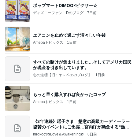
ポップマートDIMOO×ピクサー☆
ディズニーファン Dのブログ
7日前
エアコンを止めて過ごす清々しい午後
Amebaトピックス
1日前
すべての賭けが集まりました…そしてアメリカ国民
が現金を引き出しています。
心の道標【旧：ヤ～ベェのブログ】
1日前
もっと早く購入すれば良かったコップ
Amebaトピックス
1日前
《3年連続》瑶子さま 懇意の高級カーディーラー
協賛のイベントにご出席…宮内庁が懸念する“熱心
すぎ
hirokoの✿Love＆Awakening✿
8日前