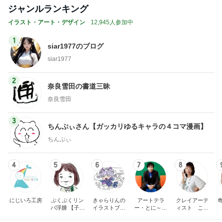
ジャンルランキング
イラスト・アート・デザイン
12,945人参加中
1
siar1977のブログ
siar1977
2
奈良雪田の書道三昧
奈良雪田
3
ちんぷぃさん【ガッカリゆるキャラの４コマ漫画】
ちんぷぃ
4
5
6
7
8
にじいろ工房
ぷくぷくリン
きゃらりんの
アートテラ
クレイアーテ
パ浮腫 【子宮
イラストブロ
ー・とに～の
ィスト こね
体癌サバイバ
グ
【ここにしか
こねランドの