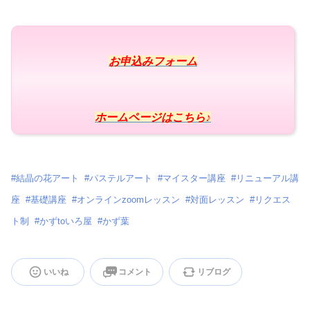
お申込みフォーム
ホームページはこちら♪
#
結晶の花アート
#
パステルアート
#
マイスター講座
#
リニューアル講
座
#
基礎講座
#
オンラインzoomレッスン
#
対面レッスン
#
リクエス
ト制
#
かずtoいろ屋
#
かず葉
いいね
コメント
リブログ