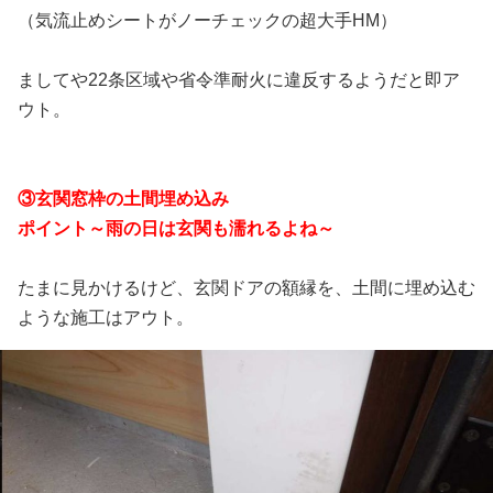
（気流止めシートがノーチェックの超大手HM）
ましてや22条区域や省令準耐火に違反するようだと即ア
ウト。
③玄関窓枠の土間埋め込み
ポイント～雨の日は玄関も濡れるよね～
たまに見かけるけど、玄関ドアの額縁を、土間に埋め込む
ような施工はアウト。