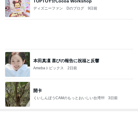
TOPTOY☆Cocoa Workshop
ディズニーファン Dのブログ
9日前
本田真凜 喜びの報告に祝福と反響
Amebaトピックス
2日前
開卡
くいしんぼうCAMのもっとおいしい台湾!!!!
3日前