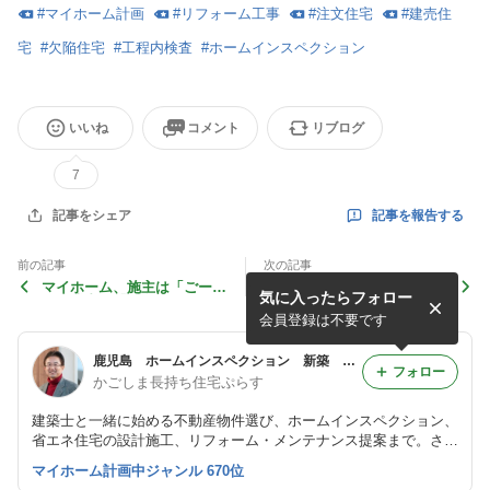
#
マイホーム計画
#
リフォーム工事
#
注文住宅
#
建売住
宅
#
欠陥住宅
#
工程内検査
#
ホームインスペクション
いいね
コメント
リブログ
7
記事を報告する
記事をシェア
前の記事
次の記事
マイホーム、施主は「ごー
実例！鹿児島の欠陥住宅あれ
気に入ったらフォロー
る」業者は「手段」
これ～⑤大工造作編～
会員登録は不要です
鹿児島 ホームインスペクション 新築 リフォーム 耐震診断
フォロー
かごしま長持ち住宅ぷらす
建築士と一緒に始める不動産物件選び、ホームインスペクション、
省エネ住宅の設計施工、リフォーム・メンテナンス提案まで。さら
に手抜き工事や欠陥住宅の見抜き方など。経験豊富な一級建築士ぷ
マイホーム計画中ジャンル 670位
らす宅地建物取引士が、一緒にお手伝いします。