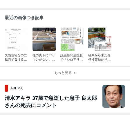
最近の画像つき記事
欠陥住宅なのに
柱の真下にパッ
読売新聞全国版
福岡から来た専
裁判で負ける。
キンがない。
で「シロアリ予
任検査員が見逃
だから工事中の
「見て見ぬフ
防」の重要性が
した配筋ミス。
チェックが唯一
リ」をする現場
紹介されました
あなたの家は本
の正解
監督がいる
もっと見る
当に大丈夫？
ABEMA
清水アキラ 37歳で急逝した息子 良太郎
さんの死去にコメント