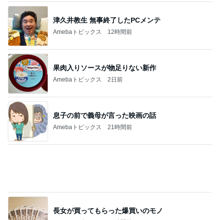
夏服にちょっと飽きたら、赤！／罪悪感から
の解放
1
40代からの大人カジュアルを品良く着こなすファ
ッションブログ
最速！？楽天マラソン完走！購入品11店舗
2
妻です。ママです。女です。
★本日からオーダースタート！！機能性詰め
込んだプロデュースバッグ
3
TOKYO REAL CLOTHES 大人世代のリアルクロー
ズ
初日で爆走してしまった楽天マラソン購入
品！珍しく動いたInstagram
4
*** あやのハピログ ***
再びクワイエットなラグジュアリーを堪能す
る。
5