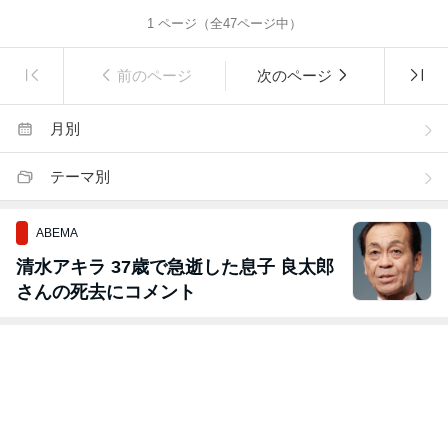
1
ページ（全
47
ページ中）
前のページ
次のページ
月別
テーマ別
ABEMA
清水アキラ 37歳で急逝した息子 良太郎
さんの死去にコメント