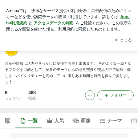
「ケーディー相談室」 ＫＤからの発信
アプリをダウンロードして
ブログの更新通知
を受け取りまし
開く
ょう。
「ケーディー相談室」 ＫＤからの発信
言葉や情報は活力やきっかけに変換する事も出来ます。 そのような一助とな
るブログを目的として、記事のテーマからの意見交換や交流の中で情熱・優
しさ・バイタリティーを高め、互いに限りある時間と時代を歩んで参りまし
ょう！
9
468
フォロー
フォロワー
投稿
一覧
人気
画像
テーマ