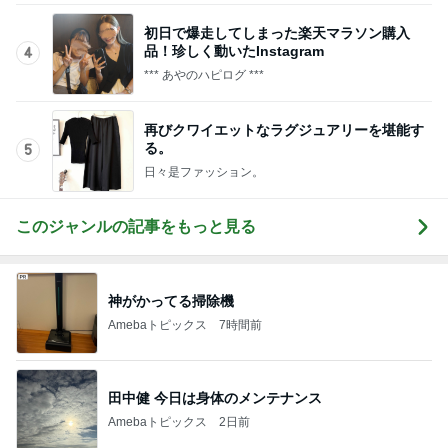
Amebaトピックス
16時間前
記事を読む
防災士推奨で安心な折りたたみトイレ
Amebaトピックス
1日前
だいた 我が家の取り寄せ品の梅干し
Amebaトピックス
2日前
乗りたくないのにした1000円課金
Amebaトピックス
15時間前