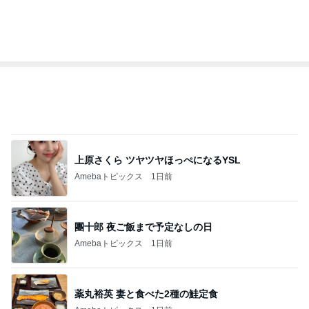
オフィシャルブロガーランキング
総合ランキング
すべて見る
1
2
3
市川團十郎白
小林麻央
だいたひかる
桃
クロ
猿
急上昇ランキング
すべて見る
1
2
3
4
5
AKB48
たんぽぽ川村
北村総一朗
北別府学
OCHA NORM
エミコ
A
新登場ランキング
すべて見る