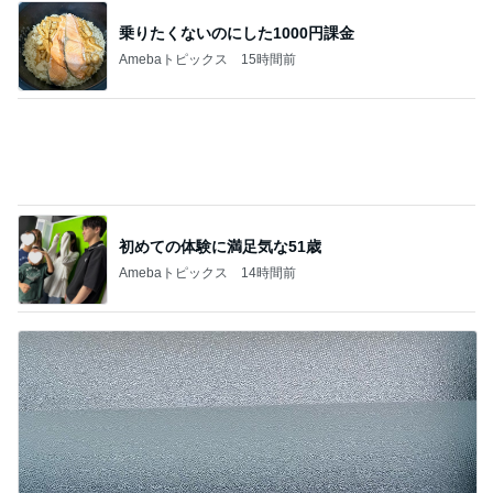
我慢せず1年で30キロ減量した方法
Amebaトピックス
1日前
記事を読む
何回も取りに行ったピザ食べ放題
Amebaトピックス
14時間前
彼への内緒が増えていく遠征問題
Amebaトピックス
2日前
だいた 冷凍庫がスッカスカな理由
Amebaトピックス
1日前