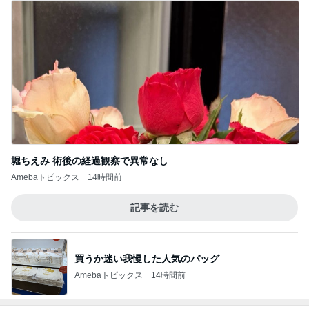
かとうかず子 麻酔の顔で天ぷら
Amebaトピックス
1日前
記事を読む
娘に取られてしまう優秀なストール
Amebaトピックス
10時間前
何年越しかに念願叶った飲み会
Amebaトピックス
2日前
美奈代 長男の大学時代の友人
Amebaトピックス
1日前