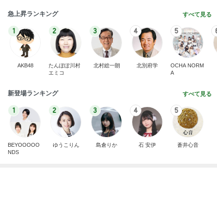
UNIQLOの楽でキレイめなスカート
Amebaトピックス
1日前
記事を読む
津久井教生 無事終了したPCメンテ
Amebaトピックス
12時間前
果肉入りソースが物足りない新作
Amebaトピックス
2日前
息子の前で義母が言った映画の話
Amebaトピックス
21時間前