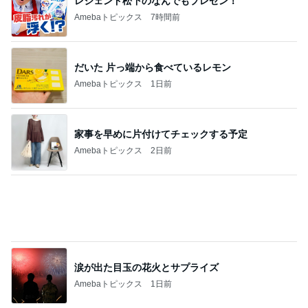
初めての一人長期滞在の荷造り
Amebaトピックス
1日前
内覧会前に悩む家の負圧問題
Amebaトピックス
1日前
柏木由紀子 定番ワンピの差し色術
Amebaトピックス
9時間前
独身時代から長きに渡る定番のもの
Amebaトピックス
1日前