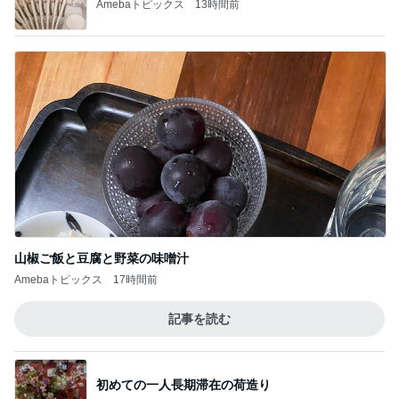
日々是ファッション。
このジャンルの記事をもっと見る
神がかってる掃除機
Amebaトピックス
7時間前
田中健 今日は身体のメンテナンス
Amebaトピックス
2日前
100均で作ったキッチンで便利なもの
Amebaトピックス
2日前