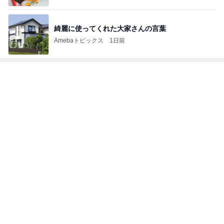
綺麗に使ってくれた大家さんの言葉
Amebaトピックス
1日前
トップブロガーランキング
インテリア&DIY
料理
1
1
おうちと暮らしのレシ
栄養士ママそっち
ピ 〜HOME&LIFE〜
簡単美味しいサイ
献立
yuki (ドキ子）
そっち～
2
2
ほんとうに必要な物し
ゆうき酒場
か持たない暮らし◆Ke
ゆうき
ep Life Simple◆〜イ
yukiko
ンテリアのきろく〜
3
3
１００均・カルディ大
毎日笑顔で過ごし
好き！食いしん坊☆き
モモ母さん
らりん☆のブログ
☆きらりん☆