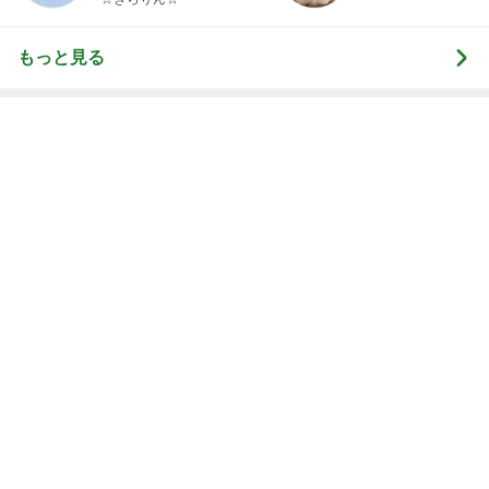
衝撃的な価値の1,780万円の戸建て
Amebaトピックス
1日前
どっちもどっちだと思った派遣の騒動
Amebaトピックス
1日前
記事を読む