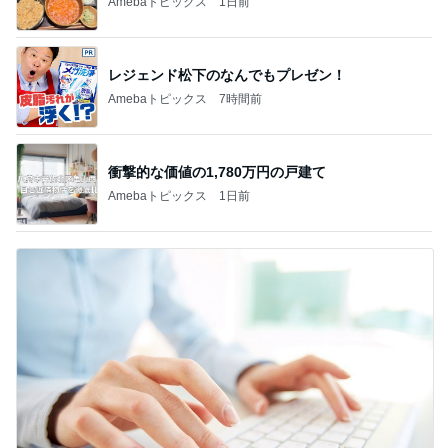
1
2
3
4
5
BEYOOOOO
ゆうこりん
島倉りか
石 安伊
蒼井心音
NDS
芸能人・有名人ブログ TOPへ
レジェンド松下のなんでもプレゼン！
Amebaトピックス
7時間前
だいた 片っ端から食べているレモン
Amebaトピックス
1日前
家事を早めに片付けてチェックする予定
Amebaトピックス
2日前