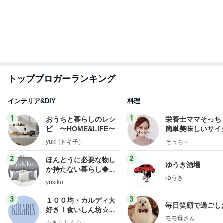
もっと見る
上原さくら ツヤツヤほっぺになるYSL
Amebaトピックス
1日前
團十郎 夜ご飯まで予定なしの日
Amebaトピックス
1日前
薬丸裕英 妻と食べた2種の鮭定食
Amebaトピックス
1日前
レジェンド松下のなんでもプレゼン！
Amebaトピックス
7時間前