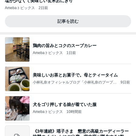
塩が少なくて美味しい玄米おにぎり
Amebaトピックス
2日前
記事を読む
鶏肉の旨みとコクのスープカレー
Amebaトピックス
1日前
美味しいお茶とお菓子で。母とティータイム
小林礼奈オフィシャルブログ「小林礼奈のブーブー
9日前
ブログ」Powered by Ameba
犬をゴリ押しする娘が着ていた服
Amebaトピックス
10時間前
《3年連続》瑶子さま 懇意の高級カーディーラー