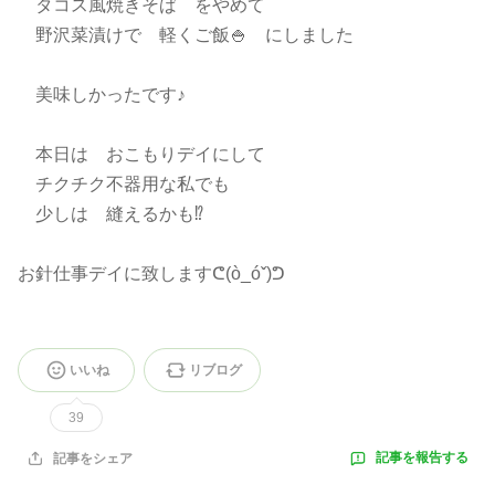
タコス風焼きそば をやめて
野沢菜漬けで 軽くご飯🍚 にしました
美味しかったです♪
本日は おこもりデイにして
チクチク不器用な私でも
少しは 縫えるかも⁉️
お針仕事デイに致しますᕦ(ò_óˇ)ᕤ
いいね
リブログ
39
記事を報告する
記事をシェア