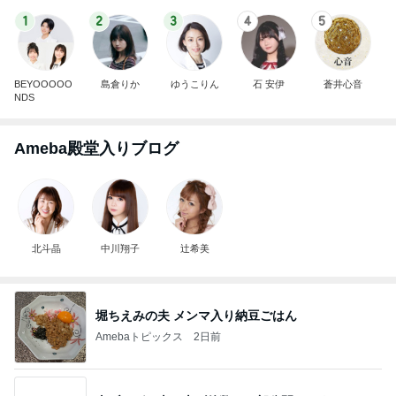
1
2
3
4
5
BEYOOOOO
島倉りか
ゆうこりん
石 安伊
蒼井心音
NDS
Ameba殿堂入りブログ
北斗晶
中川翔子
辻希美
堀ちえみの夫 メンマ入り納豆ごはん
Amebaトピックス
2日前