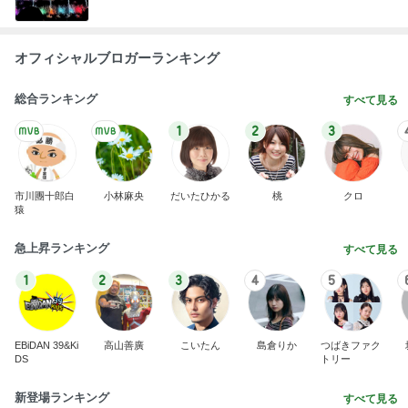
オフィシャルブロガーランキング
総合ランキング
すべて見る
1
2
3
市川團十郎白
小林麻央
だいたひかる
桃
クロ
猿
急上昇ランキング
すべて見る
1
2
3
4
5
EBiDAN 39&Ki
高山善廣
こいたん
島倉りか
つばきファク
DS
トリー
新登場ランキング
すべて見る