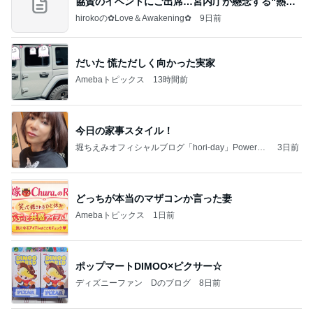
協賛のイベントにご出席…宮内庁が懸念する“熱心
すぎ
hirokoの✿Love＆Awakening✿
9日前
だいた 慌ただしく向かった実家
Amebaトピックス
13時間前
今日の家事スタイル！
堀ちえみオフィシャルブログ「hori-day」Powered
3日前
by Ameba
どっちが本当のマザコンか言った妻
Amebaトピックス
1日前
ポップマートDIMOO×ピクサー☆
ディズニーファン Dのブログ
8日前