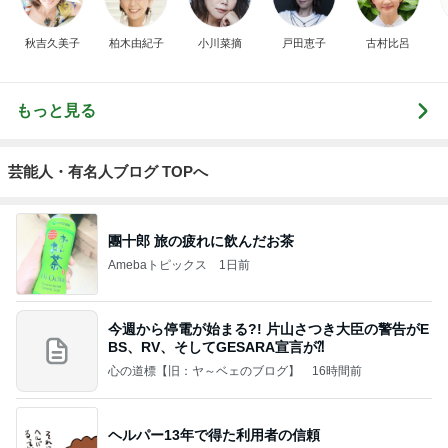
秋吉久美子
柏木由紀子
小川菜摘
戸田恵子
古村比呂
もっと見る
芸能人・有名人ブログ TOPへ
團十郎 旅の疲れに飲んだお茶
Amebaトピックス
1日前
今週から停電が始まる?! 片山さつき大臣の警告がE
BS、RV、そしてGESARA宣言が⁈
心の道標【旧：ヤ～ベェのブログ】
16時間前
ヘルパー13年で得た利用者の信頼