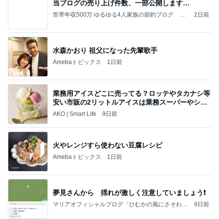
当ブログの売り上げ件数、一部公開します…
世帯年収500万 ゆるゆる4人家族の節約ブログ 〜
2日前
ケチ旦那と金銭感覚マヒ嫁の日々〜
水森かおり 祖父になった先輩歌手
Amebaトピックス
1日前
業務用アイスどこに売ってる？ロッテやタカナシ等
安い市販の2リットルアイスは業務スーパーやシャ
トレ
AKO | Smart Life
9日前
火やレンジすら使わない豆腐レシピ
Amebaトピックス
1日前
夢見さんから 揺れが激しく注意していましょう❗️
マリアオフィシャルブログ「ひむかの風にさそわれ
9日前
て」Powered by Ameba