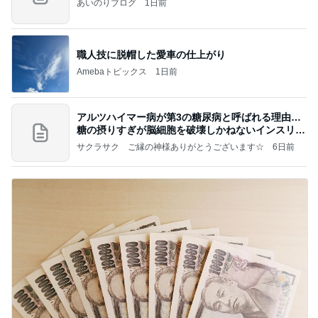
あいのりブログ
1日前
職人技に脱帽した愛車の仕上がり
Amebaトピックス
1日前
アルツハイマー病が第3の糖尿病と呼ばれる理由…
糖の摂りすぎが脳細胞を破壊しかねないインスリン
の恐
サクラサク ご縁の神様ありがとうございます☆
6日前