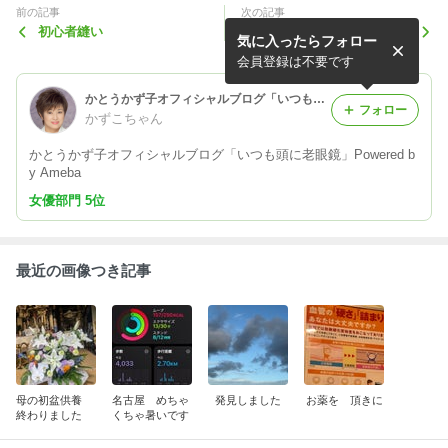
前の記事
次の記事
初心者縫い
生マッコリ
気に入ったらフォロー
会員登録は不要です
かとうかず子オフィシャルブログ「いつも頭に老眼鏡」Powered by Ameba
フォロー
かずこちゃん
かとうかず子オフィシャルブログ「いつも頭に老眼鏡」Powered b
y Ameba
女優部門 5位
最近の画像つき記事
母の初盆供養
名古屋 めちゃ
発見しました
お薬を 頂きに
終わりました
くちゃ暑いです