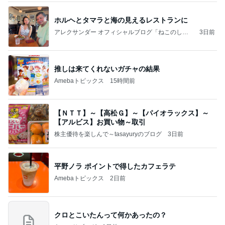
ホルヘとタマラと海の見えるレストランに
アレクサンダー オフィシャルブログ「ねこのしっ
3日前
ぽ欲しいな」Powered by Ameba
推しは来てくれないガチャの結果
Amebaトピックス
15時間前
【ＮＴＴ】～【高松Ｇ】～【パイオラックス】～
【アルビス】お買い物～取引
株主優待を楽しんで～tasayuryのブログ
3日前
平野ノラ ポイントで得したカフェラテ
Amebaトピックス
2日前
クロとこいたんって何かあったの？