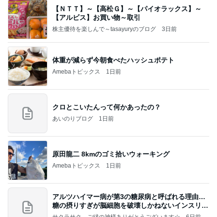
【ＮＴＴ】～【高松Ｇ】～【パイオラックス】～
【アルビス】お買い物～取引
株主優待を楽しんで～tasayuryのブログ
3日前
体重が減らず今朝食べたハッシュポテト
Amebaトピックス
1日前
クロとこいたんって何かあったの？
あいのりブログ
1日前
原田龍二 8kmのゴミ拾いウォーキング
Amebaトピックス
1日前
アルツハイマー病が第3の糖尿病と呼ばれる理由…
糖の摂りすぎが脳細胞を破壊しかねないインスリン
の恐