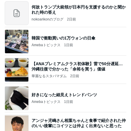
何故トランプ大統領が日本円を支援するのかと聞か
れた時の答え
nokoarikonのブログ
2日前
韓国で衝動買いの1万ウォンの日傘
Amebaトピックス
1日前
【ANAプレミアムクラス初体験】雷で50分遅延…
沖縄往復で分かった「余裕を買う」価値
華麗なるスタバマダム
2日前
好きになった細見えトレンドパンツ
Amebaトピックス
1日前
アンジャ児嶋さん相葉ちゃんと食事で紹介された仲
のいい後輩にコイツとは仲よく出来ないと思った