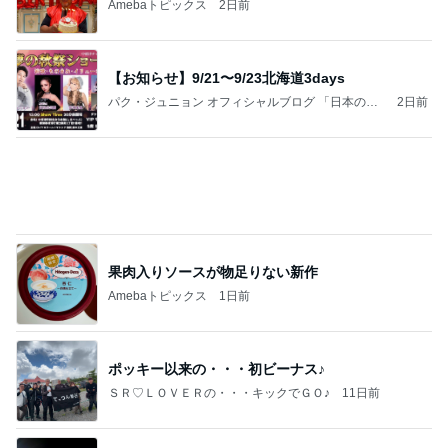
Amebaトピックス
2日前
【お知らせ】9/21〜9/23北海道3days
パク・ジュニョン オフィシャルブログ 「日本の
2日前
心」 powered by Ameba
果肉入りソースが物足りない新作
Amebaトピックス
1日前
ポッキー以来の・・・初ビーナス♪
ＳＲ♡ＬＯＶＥＲの・・・キックでＧＯ♪
11日前