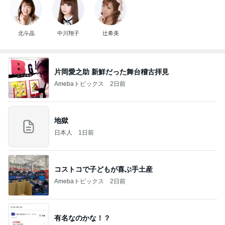
北斗晶
中川翔子
辻希美
片岡愛之助 新鮮だった舞台稽古拝見
Amebaトピックス
2日前
地獄
日本人
1日前
コストコで子どもが喜ぶ手土産
Amebaトピックス
2日前
有名なのかな！？