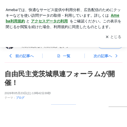
自由民主党茨城県連フォーラムが開催！ | 参議院議員 加藤あき
よしオフィシャルブログ「未来に安心、未来に夢を。」Power
アプリをダウンロードして
ブログの更新通知
を受け取りまし
開く
ed by Ameba
ょう。
参議院議員 加藤あきよしオフィシャルブログ
フォロー
「未来に安心、未来に夢を。」
前の記事へ
一覧
次の記事へ
自由民主党茨城県連フォーラムが開
催！
2026年05月23日(土) 13時42分39秒
テーマ：
ブログ