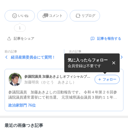
いいね
コメント
リブログ
1
記事を報告する
記事をシェア
前の記事
次の記事
経済産業委員会にて質問！
今日も充実した一日でした！
気に入ったらフォロー
会員登録は不要です
参議院議員 加藤あきよしオフィシャルブログ「未来に安心、未来に夢を。」Powered by Ameba
フォロー
加藤明良（かとう あきよし）
参議院議員 加藤あきよしの活動報告です。 令和４年第２６回参
議院議員通常選挙にて初当選。 元茨城県議会議員３期約１１年６
ヶ月歴任。 日本と茨城県発展のため、これからも誠心誠意頑張り
政治家部門 76位
ます。
最近の画像つき記事