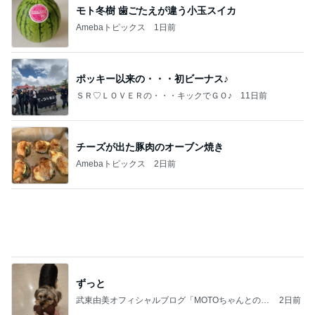
モト冬樹 歯ごたえが違う小玉スイカ
Amebaトピックス
1日前
ポッキー以来の・・・初ビーナス♪
ＳＲ♡ＬＯＶＥＲの・・・キックでＧＯ♪
11日前
チーズが出た豚肉のオーブン焼き
Amebaトピックス
2日前
ずっと
武東由美オフィシャルブログ「MOTOちゃんとのは
2日前
っぴぃな毎日」Powered by Ameba