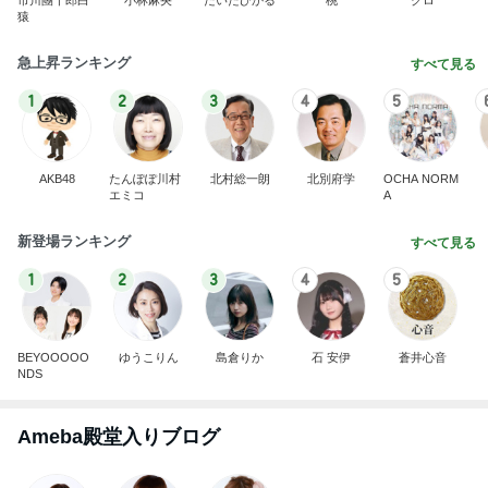
市川團十郎白
小林麻央
だいたひかる
桃
クロ
猿
急上昇ランキング
すべて見る
1
2
3
4
5
AKB48
たんぽぽ川村
北村総一朗
北別府学
OCHA NORM
エミコ
A
新登場ランキング
すべて見る
1
2
3
4
5
BEYOOOOO
ゆうこりん
島倉りか
石 安伊
蒼井心音
NDS
Ameba殿堂入りブログ