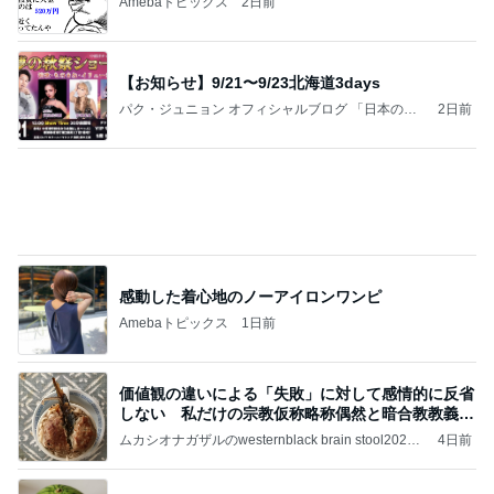
Amebaトピックス
2日前
【お知らせ】9/21〜9/23北海道3days
パク・ジュニョン オフィシャルブログ 「日本の
2日前
心」 powered by Ameba
感動した着心地のノーアイロンワンピ
Amebaトピックス
1日前
価値観の違いによる「失敗」に対して感情的に反省
しない 私だけの宗教仮称略称偶然と暗合教教義候
補
ムカシオナガザルのwesternblack brain stool2024
4日前
年（令和6）11月25日以来減酒断煙再開ムカシオナ
ガザル