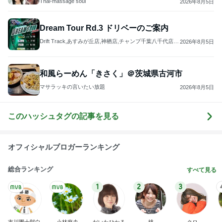
Thai-massage soul
2026年8月5日
Dream Tour Rd.3 ドリベーのご案内
Drift Track,あすみが丘店,神栖店,チャンプ千葉八千代店イ
2026年8月5日
ベント案内
和風らーめん「きさく」＠茨城県古河市
マサラッキの言いたい放題
2026年8月5日
このハッシュタグの記事を見る
オフィシャルブロガーランキング
総合ランキング
すべて見る
1
2
3