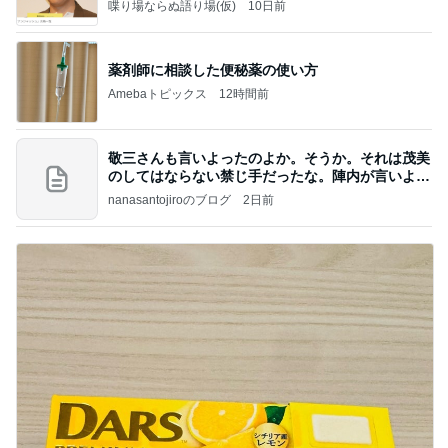
喋り場ならぬ語り場(仮)
10日前
薬剤師に相談した便秘薬の使い方
Amebaトピックス
12時間前
敬三さんも言いよったのよか。そうか。それは茂美
のしてはならない禁じ手だったな。陣内が言いよる
のよ
nanasantojiroのブログ
2日前