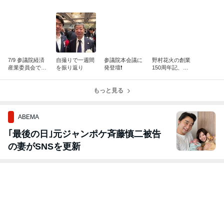
7/9 参議院経済
自撮りで一週間
参議院本会議に
野村花火の創業
産業委員会で、
を振り返り
発登壇❗️
150周年記、内
赤沢亮正経済産
閣総理大臣賞受
業大臣に質問！
賞祝賀会
もっと見る
ABEMA
｢最後の日｣元ジャンポケ斉藤慎二被告
の妻がSNSを更新