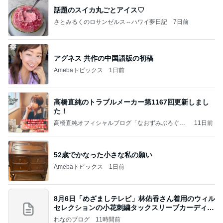
話題のスイカ丸ごとアイス♡
さとみるくのロサンゼルス⇔ハワイ夢日記
7日前
アグネス 共作の中国語版の初稿
Amebaトピックス
1日前
高橋直純のトラブルメーカー第1167回更新しまし
た！
高橋直純オフィシャルブログ「なおずみぶろぐ」
11日前
Powered by Ameba
52歳でかなった小さな私の願い
Amebaトピックス
1日前
8月6日「めざましテレビ」林佑香さん着用のウィル
セレクションの小花刺繍タックスリーブカーディガ
ン
れなのブログ
11時間前