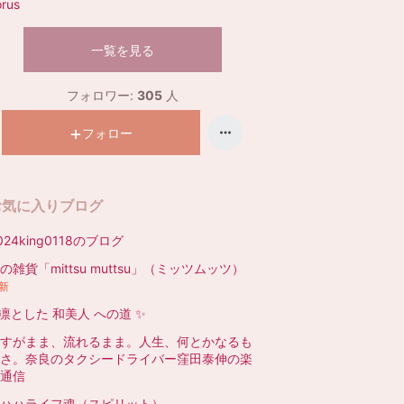
orus
一覧を見る
フォロワー:
305
人
フォロー
お気に入りブログ
024king0118のブログ
の雑貨「mittsu muttsu」（ミッツムッツ）
新
凛とした 和美人 への道 ✨
すがまま、流れるまま。人生、何とかなるも
さ。奈良のタクシードライバー窪田泰伸の楽
通信
ハハライフ魂（スピリット）