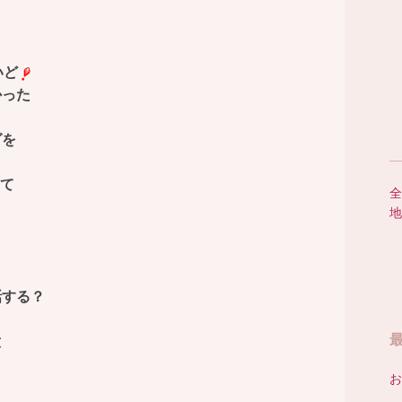
いど
かった
グを
して
全
地
ト
話する？
意
お