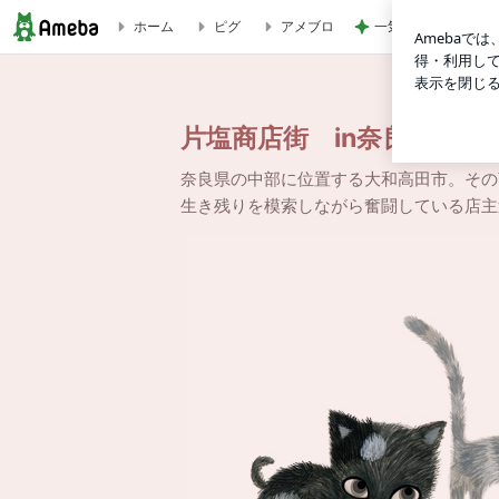
一気に上品に仕上が
ホーム
ピグ
アメブロ
お子様の名入り提灯募集中！ | 片塩商店街 in奈良 ～こだ
片塩商店街 in奈良 ～
奈良県の中部に位置する大和高田市。その
生き残りを模索しながら奮闘している店主達