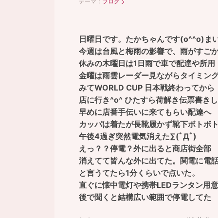
テーマ：
ブログ
日曜日です。たかちゃんです(o^^o)ま
今週は台風と梅雨の影響で、雨がすご
休みの木曜日は1日雨で車で配達や所用
金曜は雨雲レーダー見ながらタイミン
みてWORLD CUP 日本戦終わってから
店に行き^o^ ひたすら荷解き伝票書き
早めに店番手伝いに来てもらい配達へ
カッパは着たが長靴履かず靴下ボトボ
午後4過ぎ突然電気消えた∑(ﾟДﾟ)
えっ？？停電？外に出ると商店街全部
消えてて皆んな外に出てた。関電に電
と言うてたら1分くらいで点いた。
直ぐに懐中電灯や携帯LEDランタン用
後で聞くと結構広い範囲で停電してた