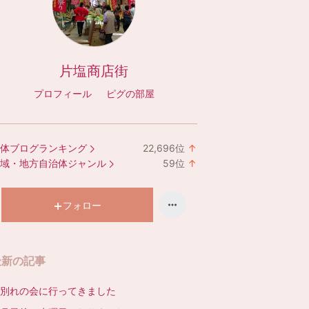
片塩商店街
プロフィール
ピグの部屋
体ブログランキング
22,696
位
↑
ラ
域・地方自治体ジャンル
59
位
↑
ン
ラ
キ
ン
ン
キ
フォロー
グ
ン
上
グ
昇
上
最新の記事
昇
別れの会に行ってきました