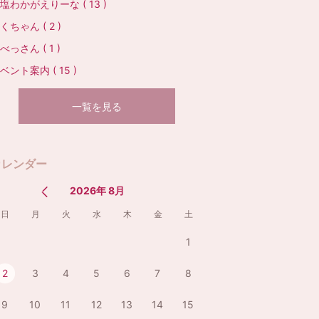
塩わかがえりーな ( 13 )
くちゃん ( 2 )
べっさん ( 1 )
ベント案内 ( 15 )
一覧を見る
カレンダー
2026年 8月
日
月
火
水
木
金
土
1
2
3
4
5
6
7
8
9
10
11
12
13
14
15