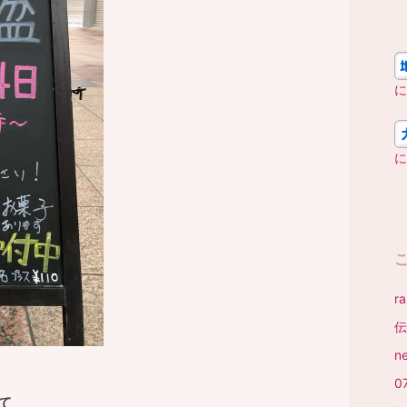
に
に
r
伝
n
0
て