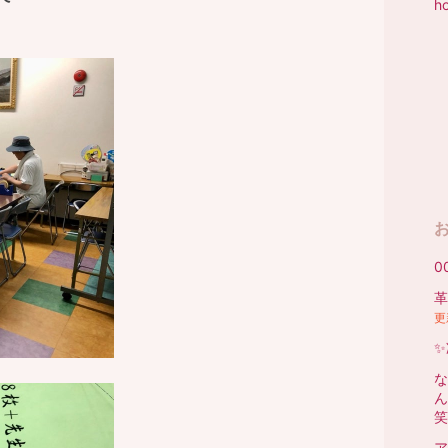
h
0
革
更
✨
な
ん
笑
ア