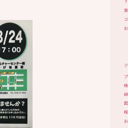
７
第
コ
お
ブ
検
綿
図
桜
お