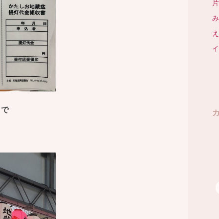
片
み
え
イ
りで