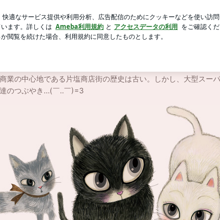
るブラウス
芸能人ブログ
人気ブログ
新規登録
ログ
わり店主のつぶやき～
こだわり店主のつぶやき～
商業の中心地である片塩商店街の歴史は古い。しかし、大型スー
のつぶやき…(￣‥￣)=3