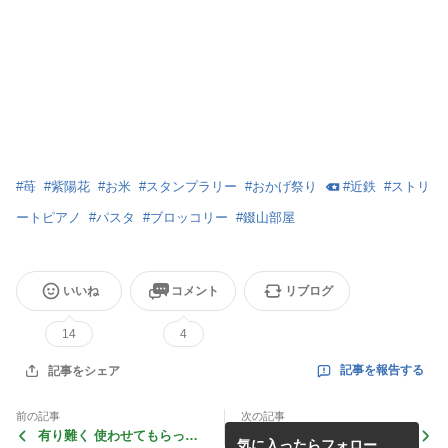
#
苺
#
紫陽花
#
お米
#
スタンプラリー
#
おかげ祭り
#
近鉄
#
ストリ
ートピアノ
#
パスタ
#
ブロッコリー
#
錣山部屋
いいね
コメント
リブログ
14
4
記事を報告する
記事をシェア
前の記事
次の記事
有り難く 使わせてもらって
先週の続きです！！！
気に入ったらフォロー