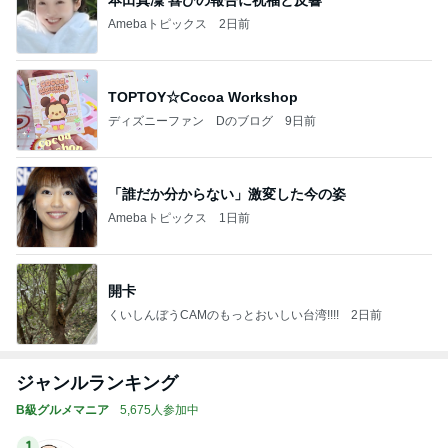
本田真凜 喜びの報告に祝福と反響
Amebaトピックス
2日前
TOPTOY☆Cocoa Workshop
ディズニーファン Dのブログ
9日前
「誰だか分からない」激変した今の姿
Amebaトピックス
1日前
開卡
くいしんぼうCAMのもっとおいしい台湾!!!!
2日前
ジャンルランキング
B級グルメマニア
5,675人参加中
1