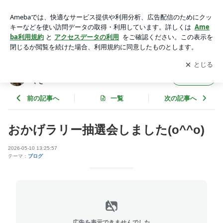
おかげラリー抽選会しました(o^^o) | 片塩商店街 in奈良 ～
こだわり店主のつぶやき～
アプリをダウンロードして
ブログの更新通知
を受け取りまし
開く
ょう。
片塩商店街 in奈良 ～こだわり店主のつぶ
フォロー
やき～
前の記事へ
一覧
次の記事へ
おかげラリー抽選会しました(o^^o)
2026-05-10 13:25:57
テーマ：
ブログ
広告を表示できませんでした