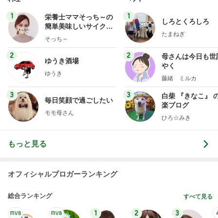
1
1
栄養士ママそっち～の
しろとくろしろ
簡単美味しいサイクル
たまねぎ
献立
そっち～
2
2
母さんは今日も世
ゆうき酒場
やく
ゆうき
藤緒 ミルカ
3
3
白柴 『きなこ』 
毎日笑顔で過ごしたい
楽ブログ
モモ母さん
ひろ☆みき
もっと見る
オフィシャルブロガーランキング
総合ランキング
すべて見る
1
2
3