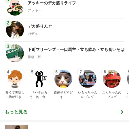
アッキーのデカ盛りライフ
アッキー
2
デカ盛りんぐ
ガデュ
3
下町マリーンズ・一口馬主・立ち飲み・立ち食いそば
柳橋二郎
4
5
6
7
8
安くて美味し
『やすたろ
道産子どすど
いもっちゃん
こんちゃんの
い物が好き☆
う』的 食の
す！
のブログ
ブログ
彡
備忘録
もっと見る