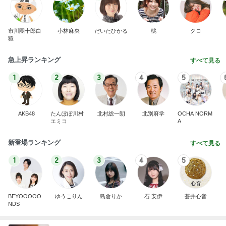
市川團十郎白
小林麻央
だいたひかる
桃
クロ
猿
急上昇ランキング
すべて見る
1
2
3
4
5
AKB48
たんぽぽ川村
北村総一朗
北別府学
OCHA NORM
エミコ
A
新登場ランキング
すべて見る
1
2
3
4
5
BEYOOOOO
ゆうこりん
島倉りか
石 安伊
蒼井心音
NDS