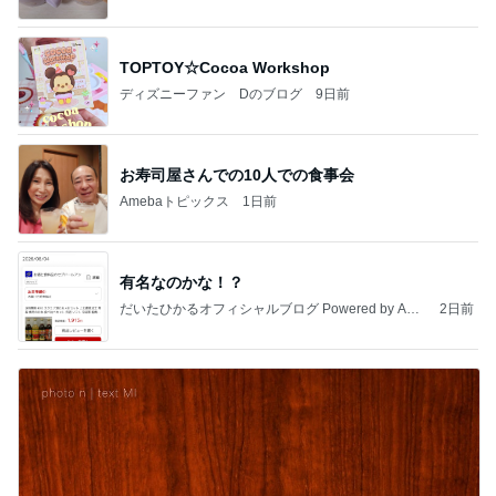
TOPTOY☆Cocoa Workshop
ディズニーファン Dのブログ
9日前
お寿司屋さんでの10人での食事会
Amebaトピックス
1日前
有名なのかな！？
だいたひかるオフィシャルブログ Powered by Ame
2日前
ba