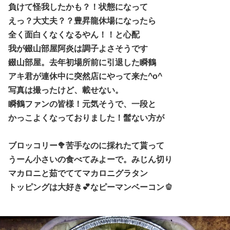
負けて怪我したかも？！状態になって
えっ？大丈夫？？豊昇龍休場になったら
全く面白くなくなるやん！！と心配
我が錣山部屋阿炎は調子よさそうです
錣山部屋。去年初場所前に引退した瞬鶴
アキ君が連休中に突然店にやって来た^o^
写真は撮ったけど、載せない。
瞬鶴ファンの皆様！
元気そうで、一段と
かっこよくなっておりました！髷ない方が
ブロッコリー🥦苦手なのに採れたて貰って
うーん小さいの食べてみよーで。みじん切り
マカロニと茹でててマカロニグラタン
トッピングは大好き💕なピーマンベーコン🫑