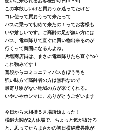
使いに来られるお客様が毎日(o^^o)
この本欲しいけど買おうか迷ってたけど…
コレ使って
買おうって来たって…
バスに乗って初めて来たの！ってお客様も
いや嬉しいです。ご高齢の足が無い方には
バス、電車降りて直ぐに買い物出来るのが
行くって商圏になるんよね。
片塩商店街は、まさに電車降りたら直ぐ^o^
これ強みです！
普段からコミュニティバスきぼう号も
強い味方で高齢者の方は無料なので
最寄り駅が
ない地域の方が来てくれる。
いやいやホンマに、ありがとうございます
今日から大相撲５月場所始まった！
横綱大関が2人休場で、ちょっと気が抜ける
と、思ってたらまさかの初日横綱豊昇龍が