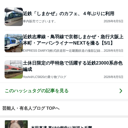
近鉄「しまかぜ」のカフェ、４年ぶりに利用
車内販売でございます。
2026年8月5日
近鉄志摩線・鳥羽線で京都しまかぜ・急行大阪上
本町・アーバンライナーNEXTを撮る【5/1】
EXPRESS DIARY3|軟式鉄道部〜近畿圏鉄道の撮影記録と
2026年8月5日
情報〜
土休日限定の甲特急で活躍する近鉄23000系赤色
編成
Yoshi＠LC5820の乗り物ブログ
2026年8月5日
このハッシュタグの記事を見る
芸能人・有名人ブログ TOPへ