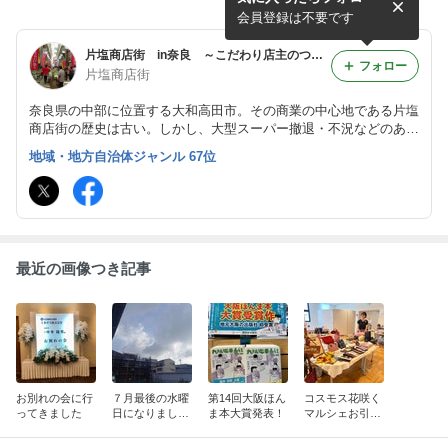
ます！！
会員登録は不要です
片塩商店街 in奈良 ～こだわり店主のつぶやき～
フォロー
片塩商店街
奈良県の中部に位置する大和高田市。その商業の中心地である片塩
商店街の歴史は古い。しかし、大型スーパー撤退・不況などのあお
りを受け、必死に生き残りを模索しながら奮闘している店主達のつ
地域・地方自治体ジャンル 67位
ぶやき…(￣‥￣)=3
最近の画像つき記事
お別れの会に行
７月最後の水曜
第14回大阪ほん
コスモス花咲く
ってきました
日になりまし
ま本大賞発表！
マルシェお引越
た・・：！！
し