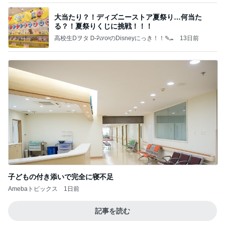
大当たり？！ディズニーストア夏祭り…何当た
る？！夏祭りくじに挑戦！！！
高校生Dヲタ Ꭰ-ᎮꭵꭹꭴのDisneyにっき！！✎ܚ
13日前
子どもの付き添いで完全に寝不足
Amebaトピックス
1日前
記事を読む