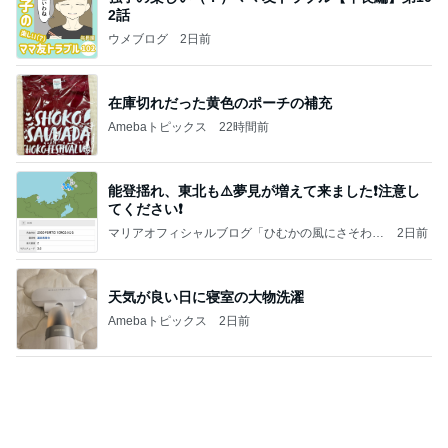
2話
ウメブログ
2日前
在庫切れだった黄色のポーチの補充
Amebaトピックス
22時間前
能登揺れ、東北も⚠️夢見が増えて来ました❗️注意し
てください❗️
マリアオフィシャルブログ「ひむかの風にさそわれ
2日前
て」Powered by Ameba
天気が良い日に寝室の大物洗濯
Amebaトピックス
2日前