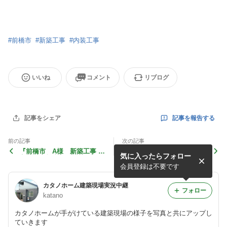
#
前橋市
#
新築工事
#
内装工事
いいね
コメント
リブログ
記事を報告する
記事をシェア
前の記事
次の記事
『前橋市 A様 新築工事 -
前橋市 A様邸 上棟
気に入ったらフォロー
完成のご報告』 記録
会員登録は不要です
カタノホーム建築現場実況中継
フォロー
katano
カタノホームが手がけている建築現場の様子を写真と共にアップし
ていきます