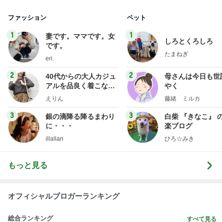
ファッション
ペット
1
1
妻です。ママです。女
しろとくろしろ
です。
たまねぎ
eri.
2
2
40代からの大人カジュ
母さんは今日も世
アルを品良く着こなす
やく
ファッションブログ
えりん
藤緒 ミルカ
3
3
銀の滴降る降るまわり
白柴 『きなこ』 
に・・・
楽ブログ
illallan
ひろ☆みき
もっと見る
オフィシャルブロガーランキング
総合ランキング
すべて見る