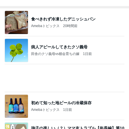
食べきれず冷凍したデニッシュパン
Amebaトピックス
20時間前
病人アピールしてきたクソ義母
田舎のクソ義母vs都会育ちの嫁
1日前
初めて知った地ビールの冷蔵保存
Amebaトピックス
1日前
強子の楽しい（？）ママ友トラブル【年長編】第10