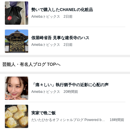
勢いで購入したCHANELの化粧品
Amebaトピックス
2日前
假屋崎省吾 見事な建長寺のハス
Amebaトピックス
2日前
芸能人・有名人ブログ TOPへ
「痛々しい」執行猶予中の近影に心配の声
Amebaトピックス
20時間前
実家で晩ご飯
だいたひかるオフィシャルブログ Powered by
18時間前
Ameba