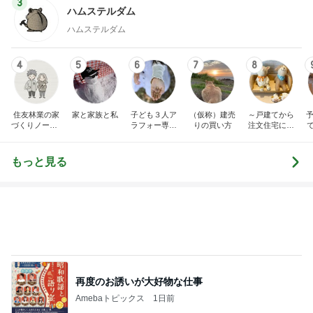
3
ハムステルダム
ハムステルダム
4
5
6
7
8
住友林業の家
家と家族と私
子ども３人ア
（仮称）建売
～戸建てから
予
づくりノート |
ラフォー専業
りの買い方
注文住宅に住
実例と費用
主婦、東京通
み替えました
勤圏に注文住
～暮らしとと
宅を建てる
きどき子連れ
もっと見る
旅と
再度のお誘いが大好物な仕事
Amebaトピックス
1日前