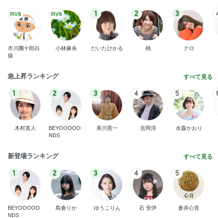
1
2
3
市川團十郎白
小林麻央
だいたひかる
桃
クロ
猿
急上昇ランキング
すべて見る
1
2
3
4
5
木村直人
BEYOOOOO
美川憲一
吉岡淳
水森かおり
NDS
新登場ランキング
すべて見る
1
2
3
4
5
BEYOOOOO
島倉りか
ゆうこりん
石 安伊
蒼井心音
NDS