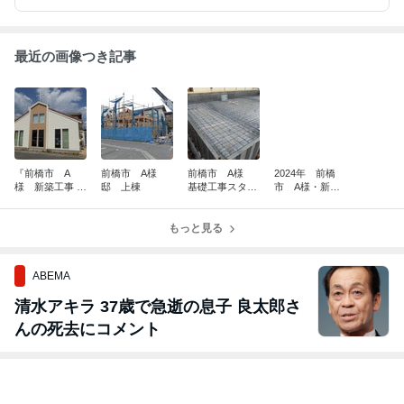
最近の画像つき記事
『前橋市 A
前橋市 A様
前橋市 A様
2024年 前橋
様 新築工事 -
邸 上棟
基礎工事スター
市 A様・新築
完成のご報告』
ト 記録
工事のご紹介
記録
もっと見る
ABEMA
清水アキラ 37歳で急逝の息子 良太郎さ
んの死去にコメント