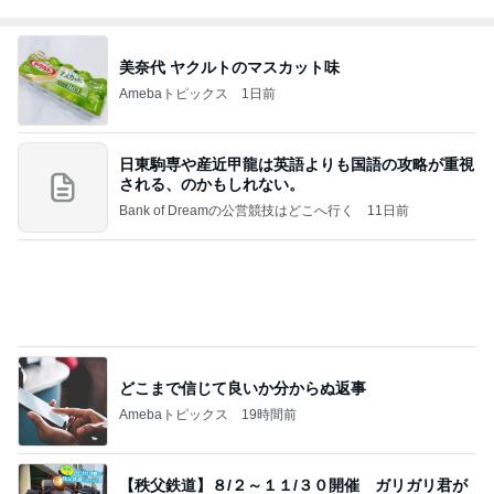
美奈代 ヤクルトのマスカット味
Amebaトピックス
1日前
日東駒専や産近甲龍は英語よりも国語の攻略が重視
される、のかもしれない。
Bank of Dreamの公営競技はどこへ行く
11日前
どこまで信じて良いか分からぬ返事
Amebaトピックス
19時間前
【秩父鉄道】８/２～１１/３０開催 ガリガリ君が