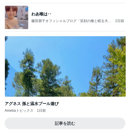
わあ喉は‥
藤田朋子オフィシャルブログ「笑顔の種と眠る犬」
2日前
Powered by Ameba
アグネス 孫と温水プール遊び
Amebaトピックス
1日前
記事を読む