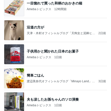
一目惚れで買った和柄のおかきの箱
Amebaトピックス
12時間前
沿道の方が
天津・木村オフィシャルブログ「天狗女と泥棒ヒゲ
2日前
男」Powered by Ameba
子供用かと聞かれた日本のお菓子
Amebaトピックス
1日前
簡単ごはん
渡辺美奈代オフィシャルブログ「Minayo Land」P
3日前
owered by Ameba
夫も涙したお孫ちゃんのソロ演奏
Amebaトピックス
1日前