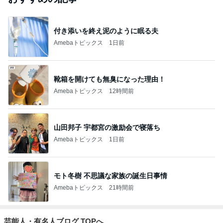
付き添いを終え泥のように眠る夫
Amebaトピックス
1日前
靴箱を開けても無臭になった理由！
Amebaトピックス
12時間前
山田邦子 宇都宮の激励会で寝落ち
Amebaトピックス
1日前
モト冬樹 不思議な家族の誕生日事情
Amebaトピックス
21時間前
芸能人・有名人ブログ TOPへ