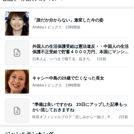
「誰だか分からない」激変した今の姿
Amebaトピックス
23時間前
外国人の生活保護受給は憲法違反・・中国人の生活
保護不正受給で貯蓄４０００万円、本国にマンショ
ンを
日本人よ、いつまで寝てる、起きろ。
1日前
キャシー中島の29歳で亡くなった長女
Amebaトピックス
19時間前
”準備は良いですかね 23日にアップした記事もっ
かい流しておきますね
咲良オフィシャルブログ「悲しみから一抜け」Pow
2日前
ered by Ameba