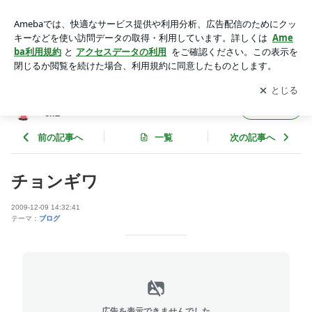
チョンギワ | 槐の塊魂（えんじゅのかたまりだましい） Ver.2
アプリをダウンロードして
ブログの更新通知
を受け取りまし
開く
ょう。
槐の塊魂（えんじゅのかたまりだましい） V
フォロー
er.2
前の記事へ
一覧
次の記事へ
チョンギワ
2009-12-09 14:32:41
テーマ：
ブログ
広告を表示できませんでした