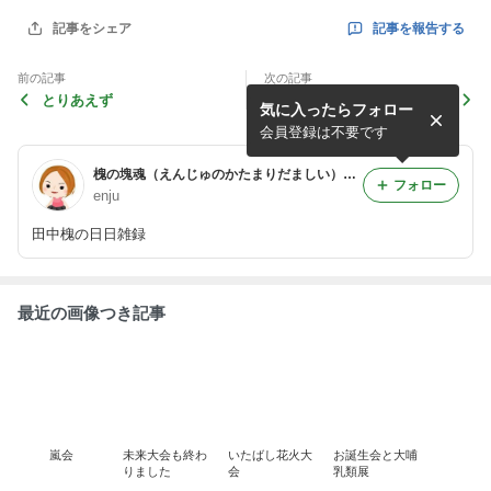
記事を報告する
記事をシェア
前の記事
次の記事
とりあえず
寝不足る
気に入ったらフォロー
会員登録は不要です
槐の塊魂（えんじゅのかたまりだましい） Ver.2
フォロー
enju
田中槐の日日雑録
最近の画像つき記事
嵐会
未来大会も終わ
いたばし花火大
お誕生会と大哺
りました
会
乳類展