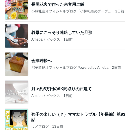
長岡花火で作った来客用ご飯
小林礼奈オフィシャルブログ「小林礼奈のブーブー
3日前
ブログ」Powered by Ameba
義母にこっそり連絡していた旦那
Amebaトピックス
1日前
会津若松へ
尼子勝紀オフィシャルブログ Powered by Ameba
2日前
月々約5万円の9K間取りの戸建て
Amebaトピックス
1日前
強子の楽しい（？）ママ友トラブル【年長編】第93
話
ウメブログ
13日前