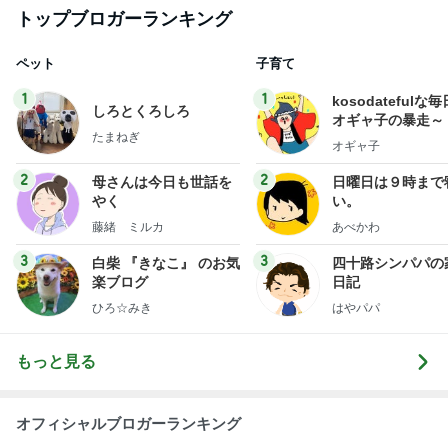
トップブロガーランキング
ペット
子育て
1
1
kosodatefulな毎
しろとくろしろ
オギャ子の暴走～
たまねぎ
オギャ子
2
2
母さんは今日も世話を
日曜日は９時まで
やく
い。
藤緒 ミルカ
あべかわ
3
3
白柴 『きなこ』 のお気
四十路シンパパの
楽ブログ
日記
ひろ☆みき
はやパパ
もっと見る
オフィシャルブロガーランキング