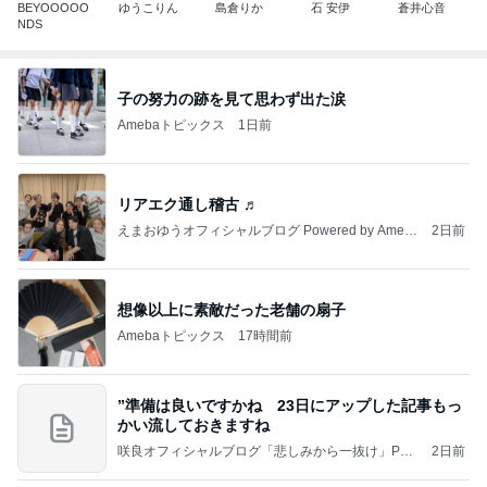
BEYOOOOO
ゆうこりん
島倉りか
石 安伊
蒼井心音
NDS
子の努力の跡を見て思わず出た涙
Amebaトピックス
1日前
リアエク通し稽古 ♬
えまおゆうオフィシャルブログ Powered by Ameb
2日前
a
想像以上に素敵だった老舗の扇子
Amebaトピックス
17時間前
”準備は良いですかね 23日にアップした記事もっ
かい流しておきますね
咲良オフィシャルブログ「悲しみから一抜け」Pow
2日前
ered by Ameba