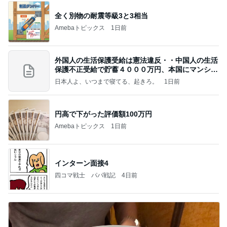
全く別物の耐震等級3と3相当
Amebaトピックス
1日前
外国人の生活保護受給は憲法違反・・中国人の生活
保護不正受給で貯蓄４０００万円、本国にマンショ
ンを
日本人よ、いつまで寝てる、起きろ。
1日前
円高で下がった評価額100万円
Amebaトピックス
1日前
インターン面接4
四コマ戦士 パパ戦記
4日前