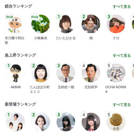
総合ランキング
すべて見る
1
2
3
市川團十郎白
小林麻央
だいたひかる
桃
クロ
猿
急上昇ランキング
すべて見る
1
2
3
4
5
AKB48
たんぽぽ川村
北村総一朗
北別府学
OCHA NORM
エミコ
A
新登場ランキング
すべて見る
1
2
3
4
5