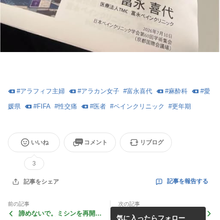
#
アラフィフ主婦
#
アラカン女子
#
富永喜代
#
麻酔科
#
愛
媛県
#
FIFA
#
性交痛
#
医者
#
ペインクリニック
#
更年期
いいね
コメント
リブログ
3
記事を報告する
記事をシェア
前の記事
次の記事
諦めないで。ミシンを再開で
初夏の贅沢！糠漬けと冷酒で
気に入ったらフォロー
きた70代女性
大人の晩酌