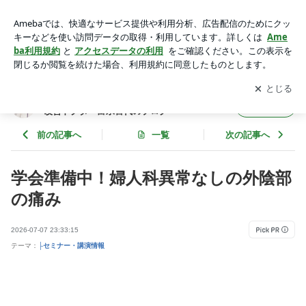
原因不明の外陰部の痛み…性交痛を慢性痛の視点で診る最新医
療 | 痛みで苦しまない人生を医学の力で導く痛み改善ドクター
アプリをダウンロードして
ブログの更新通知
を受け取りまし
開く
富永喜代のブログ
ょう。
痛みで苦しまない人生を医学の力で導く痛み
フォロー
改善ドクター富永喜代のブログ
前の記事へ
一覧
次の記事へ
学会準備中！婦人科異常なしの外陰部
の痛み
2026-07-07 23:33:15
テーマ：
├セミナー・講演情報