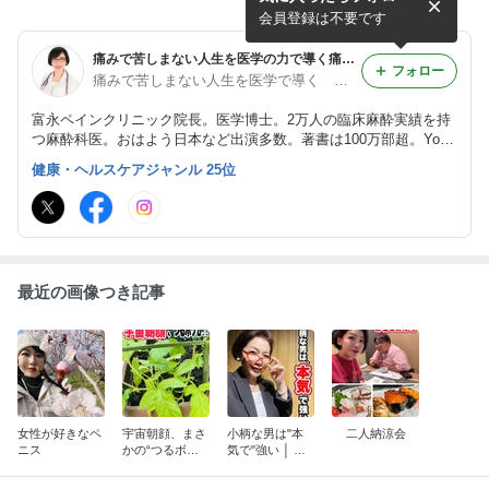
会員登録は不要です
痛みで苦しまない人生を医学の力で導く痛み改善ドクター富永喜代のブログ
フォロー
痛みで苦しまない人生を医学で導く 痛み改善ドクター富永喜代
富永ペインクリニック院長。医学博士。2万人の臨床麻酔実績を持
つ麻酔科医。おはよう日本など出演多数。著書は100万部超。YouT
ube『女医 富永喜代の人には言えない痛み相談室』チャンネル登
健康・ヘルスケアジャンル 25位
録者数30万人、総再生回数7400万回。SNSフォロワー45万人。
最近の画像つき記事
女性が好きなペ
宇宙朝顔、まさ
小柄な男は"本
二人納涼会
ニス
かの“つるボ
気で"強い │ 意
ケ”か⁉️
外な魅力と秘密