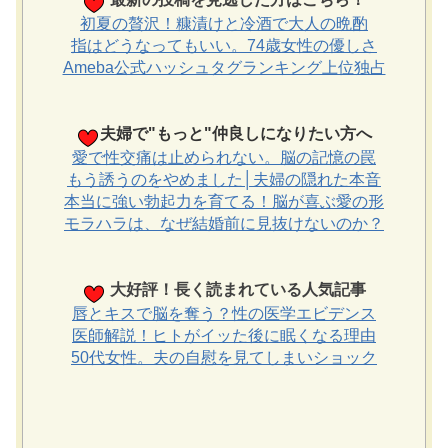
初夏の贅沢！糠漬けと冷酒で大人の晩酌
指はどうなってもいい。74歳女性の優しさ
Ameba公式ハッシュタグランキング上位独占
夫婦で"もっと"仲良しになりたい方へ
愛で性交痛は止められない。脳の記憶の罠
もう誘うのをやめました│夫婦の隠れた本音
本当に強い勃起力を育てる！脳が喜ぶ愛の形
モラハラは、なぜ結婚前に見抜けないのか？
大好評！長く読まれている人気記事
唇とキスで脳を奪う？性の医学エビデンス
医師解説！ヒトがイッた後に眠くなる理由
50代女性。夫の自慰を見てしまいショック