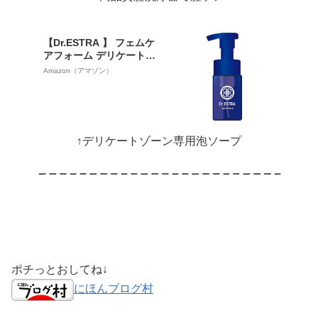
得
【Dr.ESTRA 】 フェムケ
アフォーム デリケートゾ
ーン 泡 ソープ 石鹸 日本
Amazon（アマゾン）
製 洗いすぎない 低刺激 弱
酸性 添加物不使用 摩擦レ
ス ふわもち泡 臭いケア ロ
ーズプラセンタ デリケー
トゾーンの臭い ムレ 黒ず
↑デリケートゾーン専用泡ソープ
み かゆみ 保湿フェムケア
VIO
ポチっとおしてね↓
にほんブログ村