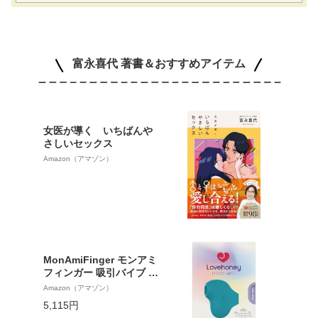
富永喜代 著書＆おすすめアイテム
女医が導く いちばんや
さしいセックス
Amazon（アマゾン）
MonAmiFinger モンアミ
フィンガー 吸引バイブ 吸
うバイブ 大人の吸うやつ
Amazon（アマゾン）
女性用 大人のおもちゃ W
5,115円
omanizer ウーマナイザー