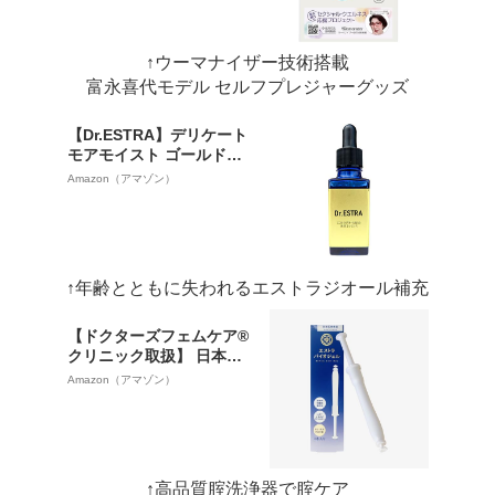
吸引技術 生活防水 USB充
電 充電式 医師監修 吸引ロ
ーター パワフル シリコン
↑ウーマナイザー技術搭載
製 Lovehoney
富永喜代モデル セルフプレジャーグッズ
【Dr.ESTRA】デリケート
モアモイスト ゴールドエ
ッセンス（エストラジオ
Amazon（アマゾン）
ール 100g中2.0mg配合）
↑年齢とともに失われるエストラジオール補充
【ドクターズフェムケア®
クリニック取扱】 日本
製・保存料ゼロ・腟洗浄
Amazon（アマゾン）
器 ｜ デリケートゾーン 匂
いケア ｜腟 VIO 生理匂い
｜ Dr.ESTRA 乳酸桿菌配
合 エストラバイオジェル
３本入り ｜ 医師監修 × 特
↑高品質腟洗浄器で腟ケア
許取得 ｜ 管理医療機器取