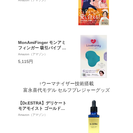
Amazon（アマゾン）
MonAmiFinger モンアミ
フィンガー 吸引バイブ 吸
うバイブ 大人の吸うやつ
Amazon（アマゾン）
女性用 大人のおもちゃ W
5,115円
omanizer ウーマナイザー
吸引技術 生活防水 USB充
電 充電式 医師監修 吸引ロ
ーター パワフル シリコン
↑ウーマナイザー技術搭載
製 Lovehoney
富永喜代モデル セルフプレジャーグッズ
【Dr.ESTRA】デリケート
モアモイスト ゴールドエ
ッセンス（エストラジオ
Amazon（アマゾン）
ール 100g中2.0mg配合）