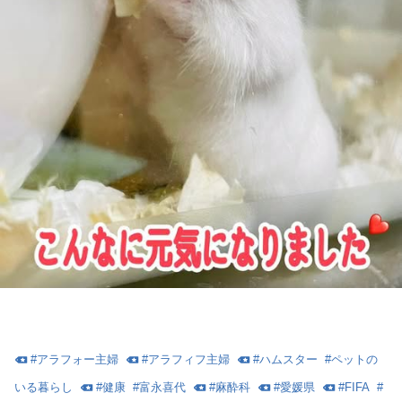
#
アラフォー主婦
#
アラフィフ主婦
#
ハムスター
#
ペットの
いる暮らし
#
健康
#
富永喜代
#
麻酔科
#
愛媛県
#
FIFA
#