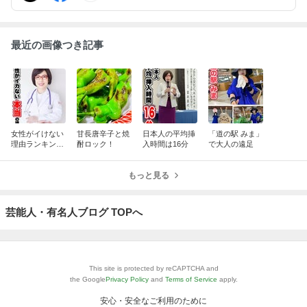
最近の画像つき記事
女性がイけない
甘長唐辛子と焼
日本人の平均挿
「道の駅 みま」
理由ランキン
酎ロック！
入時間は16分
で大人の遠足
グ。オルガスム
ギャップとは
もっと見る
芸能人・有名人ブログ TOPへ
This site is protected by reCAPTCHA and
the Google
Privacy Policy
and
Terms of Service
apply.
安心・安全なご利用のために