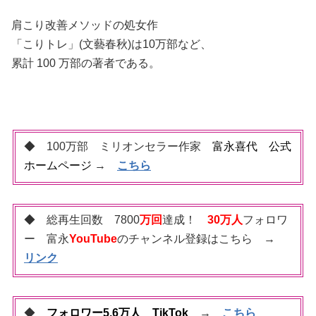
肩こり改善メソッドの処女作
「こりトレ」(文藝春秋)は10万部など、
累計 100 万部の著者である。
◆ 100万部 ミリオンセラー作家
富永喜代 公式
ホームページ
→
こちら
◆ 総再生回数 7800
万回
達成！
30万人
フォロワ
ー 富永
YouTube
のチャンネル登録はこちら →
リンク
◆
フォロワー5.6万人 TikTok
→
こちら