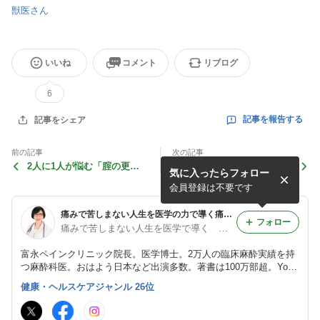
獣医さん
いいね
コメント
リブログ
6
記事を報告する
記事をシェア
前の記事
次の記事
2人に1人が悩む「腟の更年
医師・富永喜代「LINEで無
気に入ったらフォロー
期」の守り方
料相談」は詐欺
会員登録は不要です
痛みで苦しまない人生を医学の力で導く痛み改善ドクター富永喜代のブログ
フォロー
痛みで苦しまない人生を医学で導く 痛み改善ドクター富永喜代
富永ペインクリニック院長。医学博士。2万人の臨床麻酔実績を持
つ麻酔科医。おはよう日本など出演多数。著書は100万部超。YouT
ube『女医 富永喜代の人には言えない痛み相談室』チャンネル登
健康・ヘルスケアジャンル 26位
録者数30万人、総再生回数7400万回。SNSフォロワー45万人。