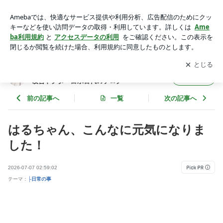
愛する家族の回復に感謝！元気に食べる姿がくれる幸せな日常
| 痛みで苦しまない人生を医学の力で導く痛み改善ドクター富
アプリをダウンロードして
ブログの更新通知
を受け取りまし
開く
永喜代のブログ
ょう。
痛みで苦しまない人生を医学の力で導く痛み
フォロー
改善ドクター富永喜代のブログ
前の記事へ
一覧
次の記事へ
はるちゃん、こんなに元気になりま
した！
2026-07-07 02:59:02
テーマ：
├日常の事