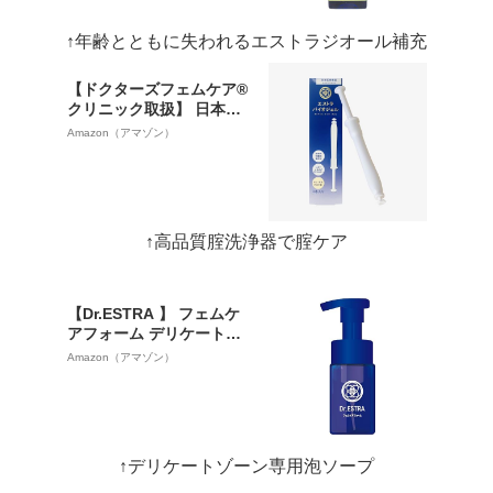
↑年齢とともに失われるエストラジオール補充
【ドクターズフェムケア®
クリニック取扱】 日本
製・保存料ゼロ・腟洗浄
Amazon（アマゾン）
器 ｜ デリケートゾーン 匂
いケア ｜腟 VIO 生理匂い
｜ Dr.ESTRA 乳酸桿菌配
合 エストラバイオジェル
３本入り ｜ 医師監修 × 特
↑高品質腟洗浄器で腟ケア
許取得 ｜ 管理医療機器取
得
【Dr.ESTRA 】 フェムケ
アフォーム デリケートゾ
ーン 泡 ソープ 石鹸 日本
Amazon（アマゾン）
製 洗いすぎない 低刺激 弱
酸性 添加物不使用 摩擦レ
ス ふわもち泡 臭いケア ロ
ーズプラセンタ デリケー
トゾーンの臭い ムレ 黒ず
↑デリケートゾーン専用泡ソープ
み かゆみ 保湿フェムケア
VIO