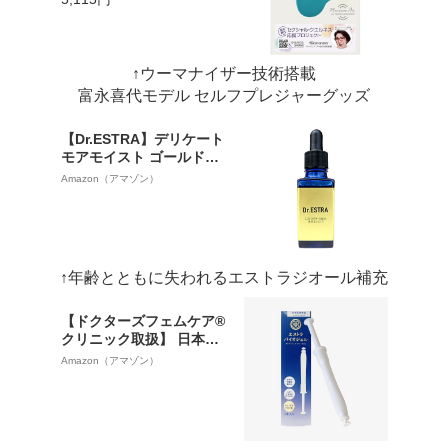
omanizer ウーマナイザー
吸引技術 生活防水 USB充
電 充電式 医師監修 吸引ロ
ーター パワフル シリコン
↑ウーマナイザー技術搭載
製 Lovehoney
富永喜代モデル セルフプレジャーグッズ
【Dr.ESTRA】デリケート
モアモイスト ゴールドエ
ッセンス（エストラジオ
Amazon（アマゾン）
ール 100g中2.0mg配合）
↑年齢とともに失われるエストラジオール補充
【ドクターズフェムケア®
クリニック取扱】 日本
製・保存料ゼロ・腟洗浄
Amazon（アマゾン）
器 ｜ デリケートゾーン 匂
いケア ｜腟 VIO 生理匂い
｜ Dr.ESTRA 乳酸桿菌配
合 エストラバイオジェル
３本入り ｜ 医師監修 × 特