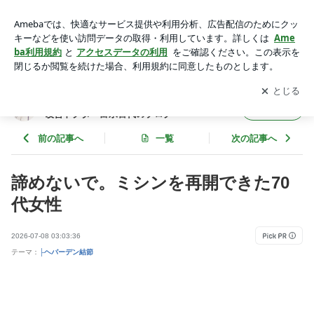
ヘバーデン結節で諦めた手芸が再開できた｜指の痛み治療で人
生を取り戻した症例 | 痛みで苦しまない人生を医学の力で導く
アプリをダウンロードして
ブログの更新通知
を受け取りまし
開く
痛み改善ドクター富永喜代のブログ
ょう。
痛みで苦しまない人生を医学の力で導く痛み
フォロー
改善ドクター富永喜代のブログ
前の記事へ
一覧
次の記事へ
諦めないで。ミシンを再開できた70
代女性
2026-07-08 03:03:36
テーマ：
├ヘバーデン結節