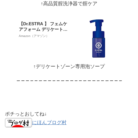
↑高品質腟洗浄器で腟ケア
許取得 ｜ 管理医療機器取
得
【Dr.ESTRA 】 フェムケ
アフォーム デリケートゾ
ーン 泡 ソープ 石鹸 日本
Amazon（アマゾン）
製 洗いすぎない 低刺激 弱
酸性 添加物不使用 摩擦レ
ス ふわもち泡 臭いケア ロ
ーズプラセンタ デリケー
トゾーンの臭い ムレ 黒ず
↑デリケートゾーン専用泡ソープ
み かゆみ 保湿フェムケア
VIO
ポチっとおしてね↓
にほんブログ村