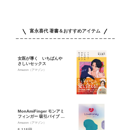
富永喜代 著書＆おすすめアイテム
女医が導く いちばんや
さしいセックス
Amazon（アマゾン）
MonAmiFinger モンアミ
フィンガー 吸引バイブ 吸
うバイブ 大人の吸うやつ
Amazon（アマゾン）
女性用 大人のおもちゃ W
5,115円