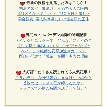
最新の投稿を見逃した方はこちら！
初夏の贅沢！糠漬けと冷酒で大人の晩酌
指はどうなってもいい。74歳女性の優しさ
学会発表│婦人科異常なしの性交痛の正体
専門医・ヘバーデン結節の関連記事
ペインクリニックって、どんな時に行くの？
長引く指の痛みにロキソニンが効かない訳
へバーデン結節の変形加速メカニズム
医師が問診で「職業」を聞く本当の理由
大好評！たくさん読まれてる人気記事！
モラハラは、なぜ結婚前に見抜けないのか？
首絞めセックスで腟が締まるのか？
セックスでの挿入時間が10分って短い？