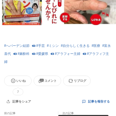
#
へバーデン結節
#
手芸
#
ミシン
#
自分らしく生きる
#
医療
#
富永
喜代
#
麻酔科
#
愛媛県
#
アラフォー主婦
#
アラフィフ主
婦
いいね
コメント
リブログ
7
記事を報告する
記事をシェア
前の記事
次の記事