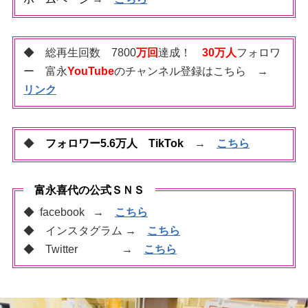
◆ 総再生回数 7800
万回
達成！
30万人
フォロワ
ー 富永
YouTube
のチャンネル登録はこちら →
リンク
◆
フォロワー5.6万人 TikTok
→
こちら
富永喜代の公式ＳＮＳ
◆ facebook →
こちら
◆ インスタグラム
→
こちら
◆ Twitter
→
こちら