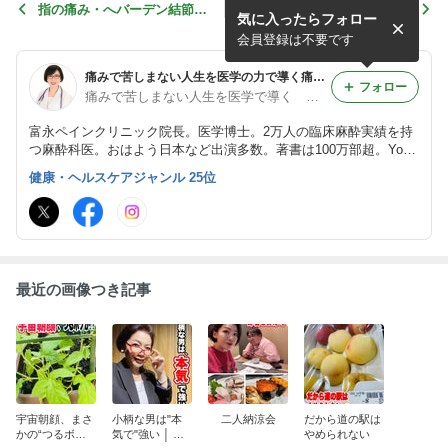
指の痛み・へバーデン結節に
学会準備中！婦人科異常なし
気に入ったらフォロー
新しい選択肢を
の外陰部の痛み
会員登録は不要です
痛みで苦しまない人生を医学の力で導く痛み改善ドクター富永喜代のブログ
フォロー
痛みで苦しまない人生を医学で導く 痛み改善ドクター富永喜代
富永ペインクリニック院長。医学博士。2万人の臨床麻酔実績を持
つ麻酔科医。おはよう日本など出演多数。著書は100万部超。YouT
ube『女医 富永喜代の人には言えない痛み相談室』チャンネル登
健康・ヘルスケアジャンル 25位
録者数30万人、総再生回数7400万回。SNSフォロワー45万人。
最近の画像つき記事
宇宙朝顔、まさ
小柄な男は"本
二人納涼会
だから道の駅は
かの“つるボ
気で"強い │ 意
やめられない