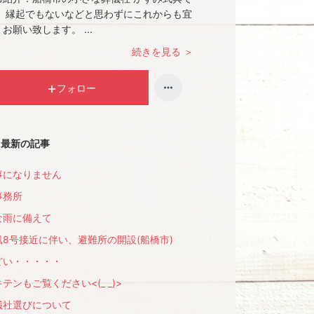
。 縁起でもないなどと思わずにこれからも宜
お願い致します。 ...
続きを見る ＞
フォロー
最新の記事
事になりません
事務所
な雨に備えて
風8号接近に伴い、避難所の開設(船橋市)
どい・・・・・
テンもご覧ください<(_ _)>
儀社選びについて