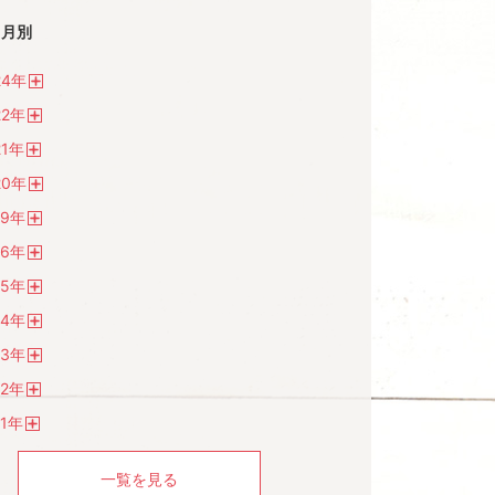
月別
24
年
開
22
年
く
開
1
年
く
開
20
年
く
開
19
年
く
開
16
年
く
開
15
年
く
開
14
年
く
開
13
年
く
開
2
年
く
開
1
年
く
開
く
一覧を見る