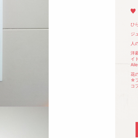
ひ
ジ
人
洋
イ
Ai
花
☆
コ