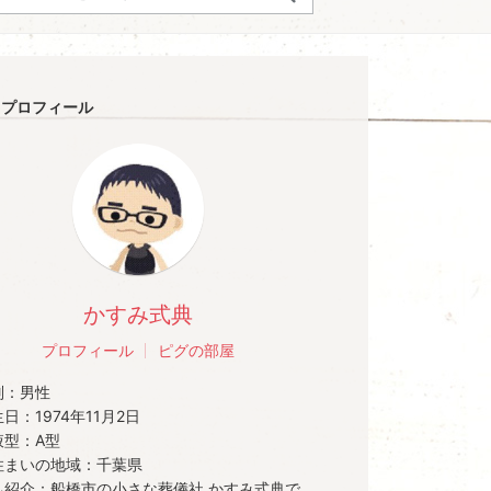
プロフィール
かすみ式典
プロフィール
ピグの部屋
別：
男性
生日：
1974年11月2日
液型：
A型
住まいの地域：
千葉県
己紹介：
船橋市の小さな葬儀社 かすみ式典で