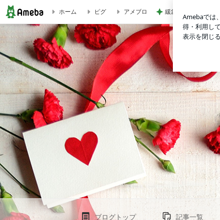
緩急が最高なマンゴ
ホーム
ピグ
アメブロ
海神駅開業100周年 | ～船橋市の家族葬～かすみ式典のﾌﾞﾛｸﾞ
ブログトップ
記事一覧