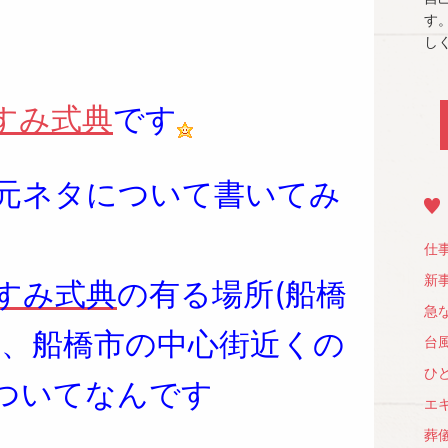
す
しく
すみ式典
です
元ネタについて書いてみ
仕
新
すみ式典
の有る場所(船橋
急
た、船橋市の中心街近くの
台
ひ
ついてなんです
エキ
葬