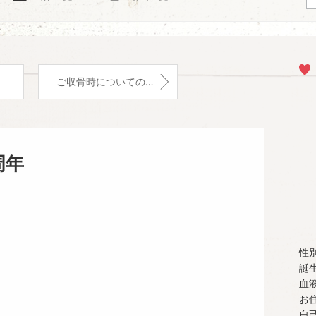
ご収骨時についてのお考え
周年
性
誕
血
お
自