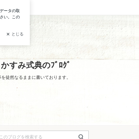
ン
すみ式典のﾌﾞﾛｸﾞ
事を徒然なるままに書いております。