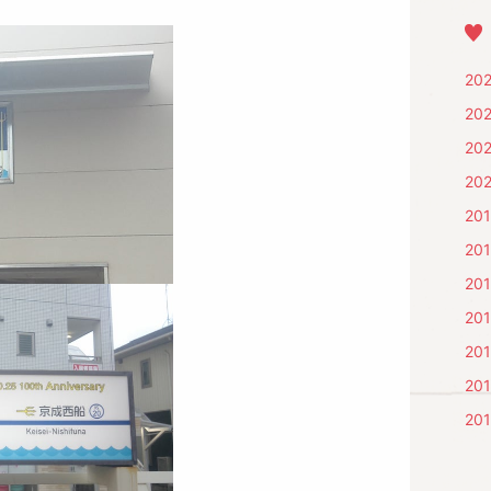
20
20
202
20
20
20
20
20
20
201
201