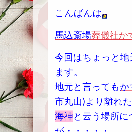
こんばんは
馬込斎場
葬儀社か
今回はちょっと地
ます。
地元と言っても
か
市丸山)より離れ
海神
と云う場所に
が・・・・・。