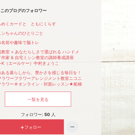
このブログのフォロワー
らめくカードと ともにくらす
ュンちゃんのひとりごと
の名前や趣味で脳トレ
裁教室 × あなたらしさで選ばれる ハンドメ
ド作家 & 自宅ミシン教室の講師養成講座
le-K（エールケー）中村きょうこ
のある暮らしから、豊かさを感じる毎日を！
フラワーフラワーアレンジメント教室ニコニ
フラワー☆オンライン・対面レッスン★船橋
一覧を見る
フォロワー:
50
人
フォロー