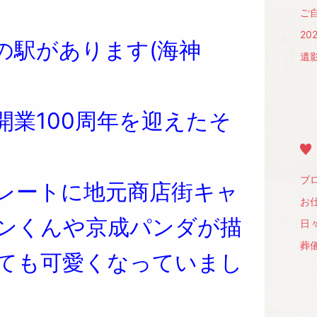
ご
20
の駅があります(海神
遺
開業100周年を迎えたそ
ブロ
レートに地元商店街キャ
お仕事
ンくんや京成パンダが描
日々
葬儀
ても可愛くなっていまし