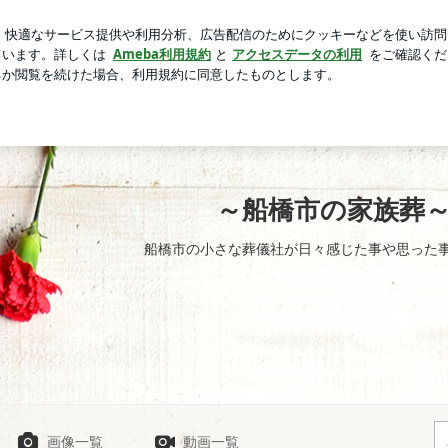
ーパフェ
芸能人ブログ
人気ブログ
新規登録
ログイ
～船橋市の家族葬～か
船橋市の小さな葬儀社が日々感じた事や思った
画像一覧
動画一覧