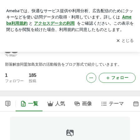
加島シブログ -19ページ目
アプリをダウンロードして
ブログの更新通知
を受け取りまし
開く
ょう。
加島シブログ
部落解放同盟加島支部の活動報告をブログ形式で紹介していきます。
1
185
フォロー
フォロワー
投稿
一覧
人気
画像
テーマ