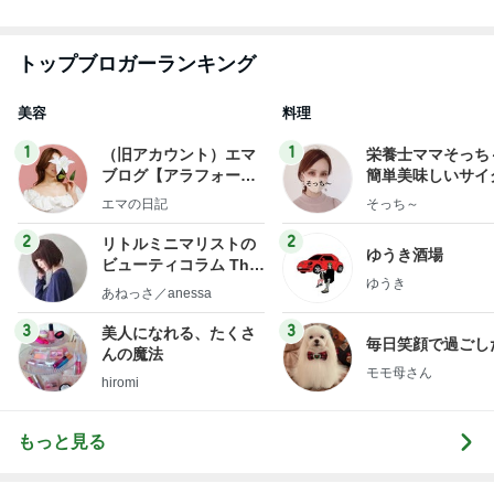
美容
料理
1
1
（旧アカウント）エマ
栄養士ママそっち
ブログ【アラフォー会
簡単美味しいサイ
社売却セカンドライ
献立
エマの日記
そっち～
フ】
2
2
リトルミニマリストの
ゆうき酒場
ビューティコラム The
ゆうき
little minimalist's bea
あねっさ／anessa
uty colum
3
3
美人になれる、たくさ
毎日笑顔で過ごし
んの魔法
モモ母さん
hiromi
もっと見る