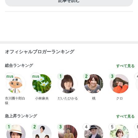
オフィシャルブロガーランキング
総合ランキング
すべて見る
1
2
3
市川團十郎白
小林麻央
だいたひかる
桃
クロ
猿
急上昇ランキング
すべて見る
1
2
3
4
5
木村直人
BEYOOOOO
美川憲一
吉岡淳
水森かおり
NDS
新登場ランキング
すべて見る