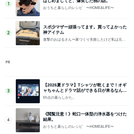
神アイテム
2
進撃のおはるさん〜家づくり失敗したけど私は元気
です〜
【2026夏ドラマ】Tシャツが乾くまで！オギ
ャちゃんとドラマ話ができる日が来るなん
3
て！
65点の暮らしかた。
《閲覧注意！》蛇口一体型の浄水器をつけた
結果。
4
おうちと暮らしのレシピ 〜HOME&LIFE〜
家族みんな大好きな定番の冷凍食品が半額で
すー！
5
おうちと暮らしのレシピ 〜HOME&LIFE〜