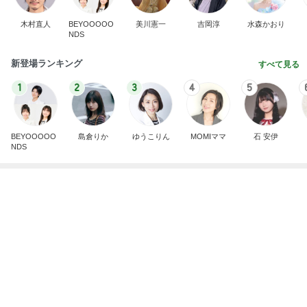
1
2
3
4
5
BEYOOOOO
島倉りか
ゆうこりん
MOMIママ
石 安伊
NDS