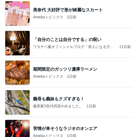
美奈代 大好評で形が綺麗なスカート
Amebaトピックス
2日前
「自分のことは自分でする」の呪い
ワタナベ薫オフィシャルブログ「美人になる方
11日前
法」Powered by Ameba
期間限定のガッツリ濃厚ラーメン
Amebaトピックス
1日前
義母も義妹もクズすぎる！
義実家3世代同居やめました。
1日前
苦情が来そうなラジオのオンエア
Amebaトピックス
1日前