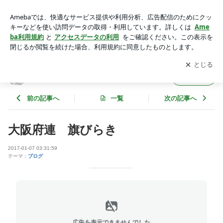
大阪府連 旗びらき | 加島シブログ
アプリをダウンロードして
ブログの更新通知
を受け取りまし
開く
ょう。
加島シブログ
フォロー
前の記事へ
一覧
次の記事へ
大阪府連 旗びらき
2017-01-07 03:31:59
テーマ：
ブログ
広告を表示できませんでした