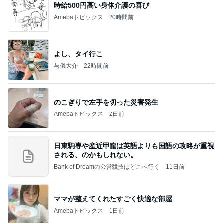
時給500円高い身体介護の喜び
Amebaトピックス
20時間前
よし、タイ行こ
与儀大介
22時間前
のこぎりで左手を切った災害発生
Amebaトピックス
2日前
日東駒専や産近甲龍は英語よりも国語の攻略が重視
される、のかもしれない。
Bank of Dreamの公営競技はどこへ行く
11日前
ママが整えてくれたすごく快適な部屋
Amebaトピックス
1日前