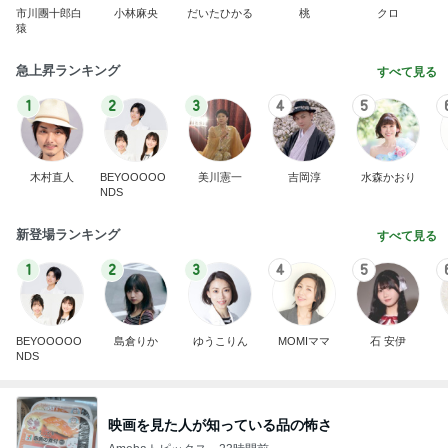
市川團十郎白
小林麻央
だいたひかる
桃
クロ
猿
急上昇ランキング
すべて見る
1
2
3
4
5
木村直人
BEYOOOOO
美川憲一
吉岡淳
水森かおり
NDS
新登場ランキング
すべて見る
1
2
3
4
5
BEYOOOOO
島倉りか
ゆうこりん
MOMIママ
石 安伊
NDS
映画を見た人が知っている品の怖さ