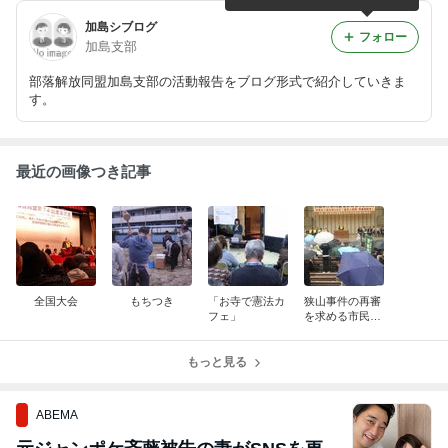
加島シブログ
フォロー
加島支部
部落解放同盟加島支部の活動報告をブログ形式で紹介していきま
す。
最近の画像つき記事
全国大会
もちつき
「お寺で憲法カ
狭山事件の再審
フェ」
を求める市民集
会」
もっと見る
ABEMA