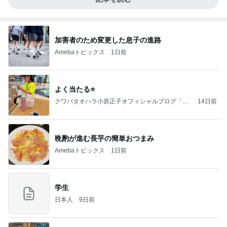
加害者のため変更した息子の進路
Amebaトピックス
1日前
よく当たる⭐️
クワバタオハラ小原正子オフィシャルブログ「女
14日前
前。」powered by Ameba
晩酌が進む長芋の簡単おつまみ
Amebaトピックス
1日前
学生
日本人
9日前