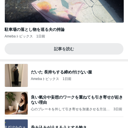
駐車場の落とし物を巡る夫の持論
Amebaトピックス
1日前
記事を読む
だいた 長持ちする締め付けない服
Amebaトピックス
1日前
良い氣分や妄想のワークを重ねても引き寄せが起き
ない理由
心のブレーキを外して引き寄せを加速させる方法：
3日前
引き寄せ研究所
呑み込みが止まろうとする怖さ