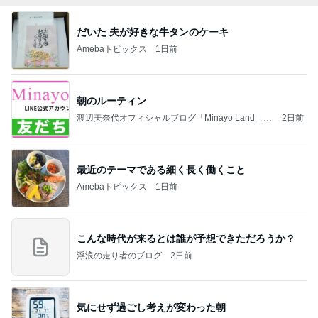
だいた 夫が好きな牛タンのケーキ
Amebaトピックス
1日前
朝のルーティン
渡辺美奈代オフィシャルブログ「Minayo Land」P
2日前
owered by Ameba
最近のテーマである細く長く働くこと
Amebaトピックス
1日前
こんな時代が来るとは誰が予想できただろうか？
浮浪の走り者のブログ
2日前
気にせず過ごし考えが変わった朝