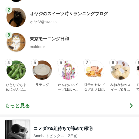
2
オヤジのスイーツ時々ランニングブログ
オヤジ@sweets
3
東京モーニング日和
maldoror
4
5
6
7
8
ひとりでもま
ラテログ
わんたのスイ
紅子のセレブ
みねみねのス
めにがんばる
ーツ日記〜小
なグルメ日記
イーツ&食パ
ブログ
さな幸せ♡コ
ンブログ❤️
ンビニスイー
ツ〜
もっと見る
コメダの5組待ちで諦めて帰宅
Amebaトピックス
2日前