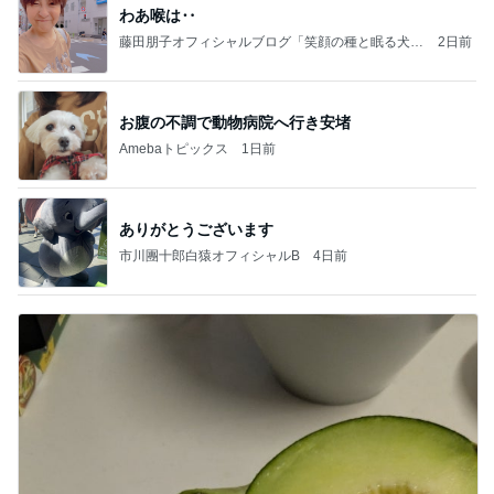
わあ喉は‥
藤田朋子オフィシャルブログ「笑顔の種と眠る犬」
2日前
Powered by Ameba
お腹の不調で動物病院へ行き安堵
Amebaトピックス
1日前
ありがとうございます
市川團十郎白猿オフィシャルB
4日前