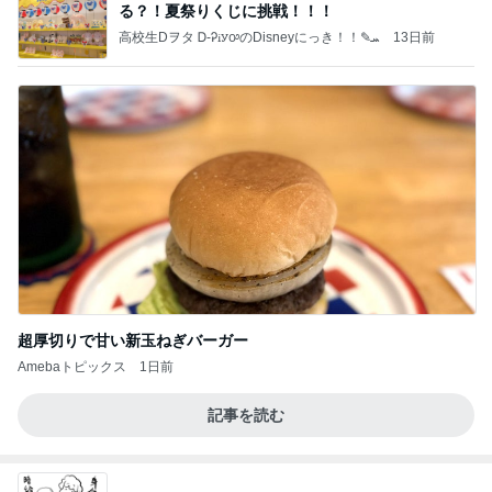
る？！夏祭りくじに挑戦！！！
高校生Dヲタ Ꭰ-ᎮꭵꭹꭴのDisneyにっき！！✎ܚ
13日前
超厚切りで甘い新玉ねぎバーガー
Amebaトピックス
1日前
記事を読む