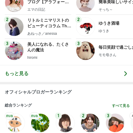
ブログ【アラフォー会
簡単美味しいサイ
社売却セカンドライ
献立
エマの日記
そっち～
フ】
2
2
リトルミニマリストの
ゆうき酒場
ビューティコラム The
ゆうき
little minimalist's bea
あねっさ／anessa
uty colum
3
3
美人になれる、たくさ
毎日笑顔で過ごし
んの魔法
モモ母さん
hiromi
もっと見る
オフィシャルブロガーランキング
総合ランキング
すべて見る
1
2
3