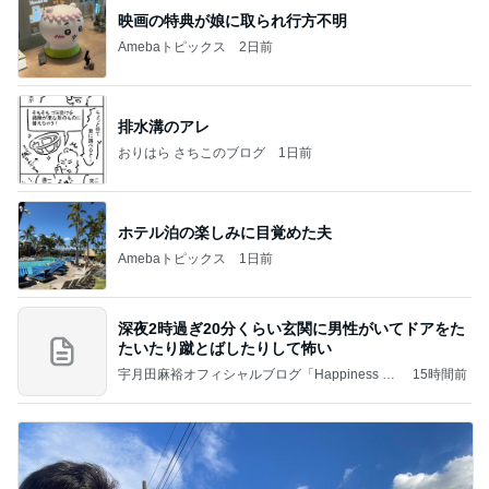
映画の特典が娘に取られ行方不明
Amebaトピックス
2日前
排水溝のアレ
おりはら さちこのブログ
1日前
ホテル泊の楽しみに目覚めた夫
Amebaトピックス
1日前
深夜2時過ぎ20分くらい玄関に男性がいてドアをた
たいたり蹴とばしたりして怖い
宇月田麻裕オフィシャルブログ「Happiness Fa
15時間前
ctory」Powered by Ameba