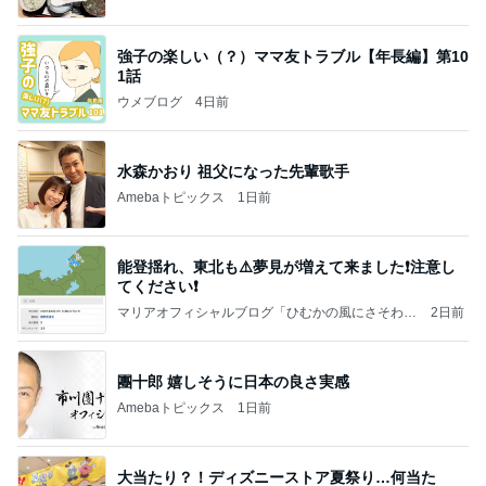
強子の楽しい（？）ママ友トラブル【年長編】第10
1話
ウメブログ
4日前
水森かおり 祖父になった先輩歌手
Amebaトピックス
1日前
能登揺れ、東北も⚠️夢見が増えて来ました❗️注意し
てください❗️
マリアオフィシャルブログ「ひむかの風にさそわれ
2日前
て」Powered by Ameba
團十郎 嬉しそうに日本の良さ実感
Amebaトピックス
1日前
大当たり？！ディズニーストア夏祭り…何当た