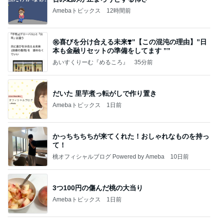
Amebaトピックス
12時間前
㊗️喜びを分け合える未来❣️”【この混沌の理由】”⽇
本も⾦融リセットの準備をしてます ””
あいすくりーむ『めるころ』
35分前
だいた 里芋煮っ転がしで作り置き
Amebaトピックス
1日前
かっちちちちが来てくれた！おしゃれなものを持っ
て！
桃オフィシャルブログ Powered by Ameba
10日前
3つ100円の傷んだ桃の大当り
Amebaトピックス
1日前