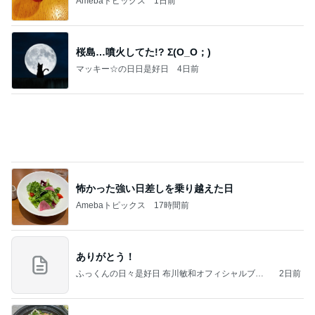
Amebaトピックス
17時間前
ありがとう！
ふっくんの日々是好日 布川敏和オフィシャルブロ
2日前
グ
小倉 15年いただく友人の母のそば
Amebaトピックス
1日前
【マカロンさんのひとりごと】ついに？！
マカロンのclub disney♡
4日前
注文住宅が高騰した知るべき現実
Amebaトピックス
11時間前