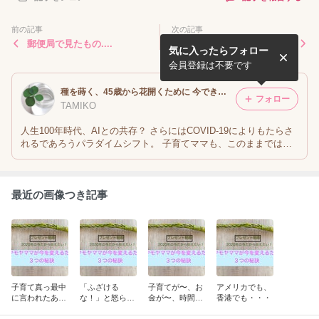
前の記事
次の記事
郵便局で見たもの....
実績
気に入ったらフォロー
会員登録は不要です
種を蒔く、45歳から花開くために 今できること
フォロー
TAMIKO
人生100年時代、AIとの共存？ さらにはCOVID-19によりもたらさ
れるであろうパラダイムシフト。 子育てママも、このままではい
けない？ これからの世の中は、 これまでの世の中といろんな意味
で大きく変わりそうなことだけは確か。 さあ、あなたはどうしま
すか？
最近の画像つき記事
子育て真っ最中
「ふざける
子育てが〜、お
アメリカでも、
に言われたあの
な！」と怒られ
金が〜、時間
香港でも・・・
言葉だったの
ました
が〜、能力