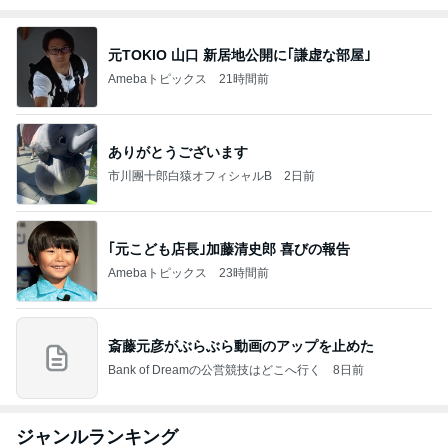
元TOKIO 山口 新居地公開に｢謙虚な部屋｣
Amebaトピックス
21時間前
ありがとうございます
市川團十郎白猿オフィシャルB
2日前
｢元こども店長｣加藤清史郎 喜びの報告
Amebaトピックス
23時間前
斎藤元彦がぶらぶら動画のアップを止めた
Bank of Dreamの公営競技はどこへ行く
8日前
ジャンルランキング