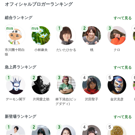
オフィシャルブロガーランキング
総合ランキング
すべて見る
1
2
3
市川團十郎白
小林麻央
だいたひかる
桃
クロ
猿
急上昇ランキング
すべて見る
1
2
3
4
5
デーモン閣下
片岡愛之助
林下清志(ビッ
沢田聖子
金沢克彦
グダディ)
新登場ランキング
すべて見る
1
2
3
4
5