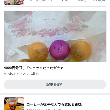
4000円分回してショックだったガチャ
Amebaトピックス
1日前
記事を読む
コーヒーが苦手な人でも飲める後味
Amebaトピックス
1日前
桜島…噴火してた!? Σ(O_O；)
マッキー☆の日日是好日
4日前
怖かった強い日差しを乗り越えた日