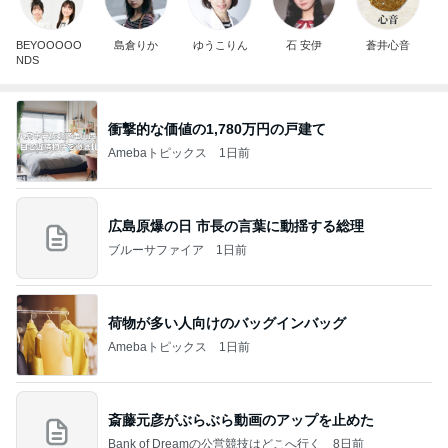
BEYOOOOO
島倉りか
ゆうこりん
石 安伊
蒼井心音
NDS
衝撃的な価値の1,780万円の戸建て
Amebaトピックス
1日前
広島原爆の日 市長の言葉に動揺する総理
ブルーサファイア
1日前
荷物が多い人向けのバッグインバッグ
Amebaトピックス
1日前
斎藤元彦がぶらぶら動画のアップを止めた
Bank of Dreamの公営競技はどこへ行く
8日前