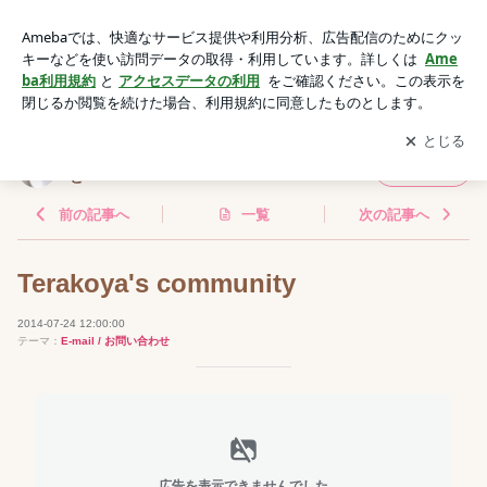
Terakoya's community | 種を蒔く、45歳から花開くために 今で
きること
アプリをダウンロードして
ブログの更新通知
を受け取りまし
開く
ょう。
種を蒔く、45歳から花開くために 今できるこ
フォロー
と
前の記事へ
一覧
次の記事へ
Terakoya's community
2014-07-24 12:00:00
テーマ：
E-mail / お問い合わせ
広告を表示できませんでした