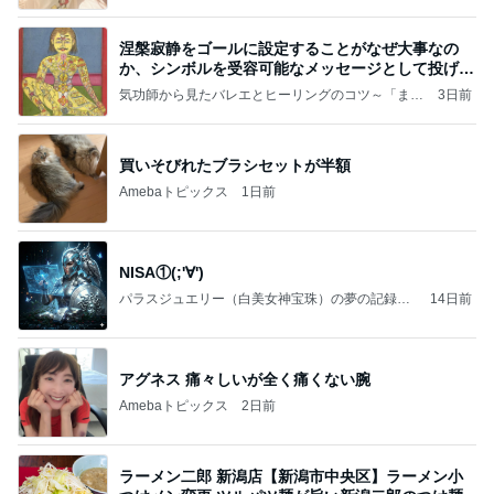
涅槃寂静をゴールに設定することがなぜ大事なの
か、シンボルを受容可能なメッセージとして投げる
ことが
気功師から見たバレエとヒーリングのコツ～「まと
3日前
いのば」ブログ
買いそびれたブラシセットが半額
Amebaトピックス
1日前
NISA①(;'∀')
パラスジュエリー（白美女神宝珠）の夢の記録
14日前
（続編）
アグネス 痛々しいが全く痛くない腕
Amebaトピックス
2日前
ラーメン二郎 新潟店【新潟市中央区】ラーメン小