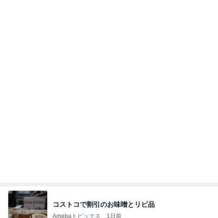
コストコで割引のお味噌とリピ品
Amebaトピックス
1日前
家族に内緒にしていること
【絵日記】ハルコとゆかいな仲間たち
1日前
だいた 切なくなった母への思い
Amebaトピックス
1日前
ぺろ
渡辺美奈代オフィシャルブログ「Minayo Land」P
8日前