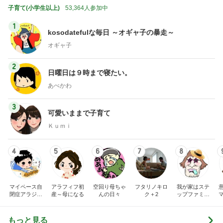
子育て(小学生以上)
53,364人参加中
1
kosodatefulな毎日 ～オギャ子の暴走～
オギャ子
2
日曜日は９時まで寝たい。
あべかわ
3
可愛いままで子育て
Ｋｕｍｉ
4
5
6
7
8
マイペース自
アラフィフ初
空回り母ちゃ
フタリノキロ
我が家はステ
閉症アラジン
産～母になる
んの日々
ク＋2
ップファミリ
の子育て日記
ー
もっと見る