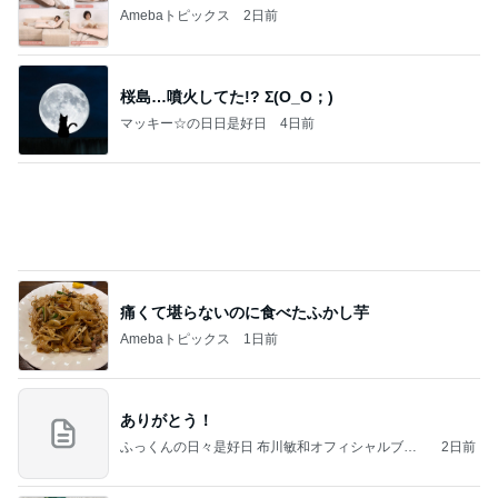
Amebaトピックス
2日前
桜島…噴火してた!? Σ(O_O；)
マッキー☆の日日是好日
4日前
痛くて堪らないのに食べたふかし芋
Amebaトピックス
1日前
ありがとう！
ふっくんの日々是好日 布川敏和オフィシャルブロ
2日前
グ
娘が小さい時に重宝したフック
Amebaトピックス
1日前