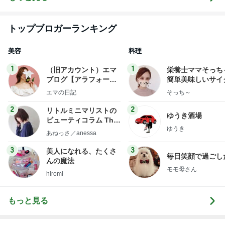
トップブロガーランキング
美容
料理
1
1
（旧アカウント）エマ
栄養士ママそっち
ブログ【アラフォー会
簡単美味しいサイ
社売却セカンドライ
献立
エマの日記
そっち～
フ】
2
2
リトルミニマリストの
ゆうき酒場
ビューティコラム The
ゆうき
little minimalist's bea
あねっさ／anessa
uty colum
3
3
美人になれる、たくさ
毎日笑顔で過ごし
んの魔法
モモ母さん
hiromi
もっと見る