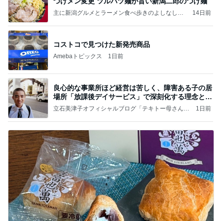
つけメン変更 ツルパツ麺が旨い新潟二郎のつけ麺
主に新潟グルメとラーメン食べ歩きのよしなしご
14日前
と
コストコで見つけた新発売商品
Amebaトピックス
1日前
良心的な事業所ほど経営は苦しく、障害ある子の居
場所「放課後デイサービス」で深刻化する理念と現
実の
立石美津子オフィシャルブログ「テキトー母さんの
1日前
すすめ」Powered by Ameba