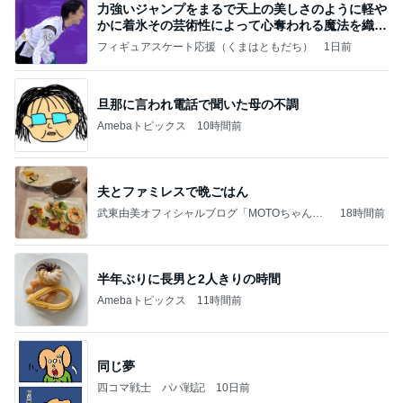
力強いジャンプをまるで天上の美しさのように軽や
かに着氷その芸術性によって心奪われる魔法を織り
なす
フィギュアスケート応援（くまはともだち）
1日前
旦那に言われ電話で聞いた母の不調
Amebaトピックス
10時間前
夫とファミレスで晩ごはん
武東由美オフィシャルブログ「MOTOちゃんと
18時間前
のはっぴぃな毎日」Powered by Ameba
半年ぶりに長男と2人きりの時間
Amebaトピックス
11時間前
同じ夢
四コマ戦士 パパ戦記
10日前