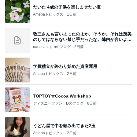
だいた 4歳の子供を楽しませたい夏
Amebaトピックス
1日前
敬三さんも言いよったのよか。そうか。それは茂美
のしてはならない禁じ手だったな。陣内が言いよる
のよ
nanasantojiroのブログ
2日前
学費積立が終わり始めた資産運用
Amebaトピックス
2日前
TOPTOY☆Cocoa Workshop
ディズニーファン Dのブログ
8日前
うどん屋で中を頼み出てきた2玉
Amebaトピックス
2日前