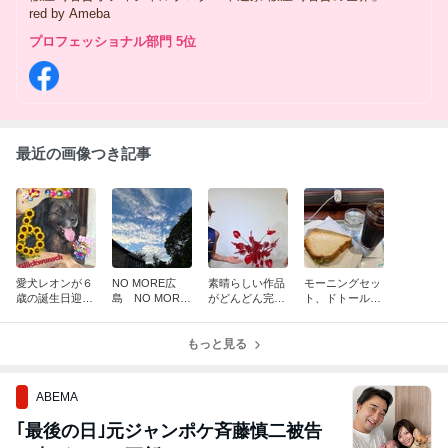
red by Ameba
プロフェッショナル部門 5位
最近の画像つき記事
愛犬レオンが６
NO MORE広
素晴らしい作品
モーニングセッ
歳の誕生日迎え
島 NO MORE
がどんどん完成
ト、ドトールで
ましたー‼️
長崎‼️
です‼️
Bセットいただ
きました‼️
もっと見る
ABEMA
｢最後の日｣元ジャンポケ斉藤慎二被告