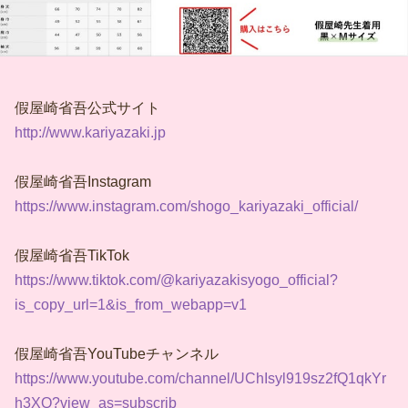
假屋崎省吾公式サイト
http://www.kariyazaki.jp
假屋崎省吾Instagram
https://www.instagram.com/shogo_kariyazaki_official/
假屋崎省吾TikTok
https://www.tiktok.com/@kariyazakisyogo_official?
is_copy_url=1&is_from_webapp=v1
假屋崎省吾YouTubeチャンネル
https://www.youtube.com/channel/UChIsyl919sz2fQ1qkYr
h3XQ?view_as=subscrib