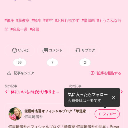
#
銀座
#
花教室
#
散歩
#
青空
#
お疲れ様です
#
暴風雨
#
もうこんな時
間
#
台風一過
#
台風
いいね
コメント
リブログ
99
7
2
記事を報告する
記事をシェア
前の記事
次の記事
体にいいものばかり作りまし
みなさまからご心配いただき
気に入ったらフォロー
た〜っ‼️
ありがとうございます！鎌倉
少し落ち着きました‼️
会員登録は不要です
假屋崎省吾オフィシャルブログ「華道家 假屋崎省吾の世界」Powered by Ameba
フォロー
假屋崎省吾
假屋崎省吾オフィシャルブログ「華道家 假屋崎省吾の世界」Powe