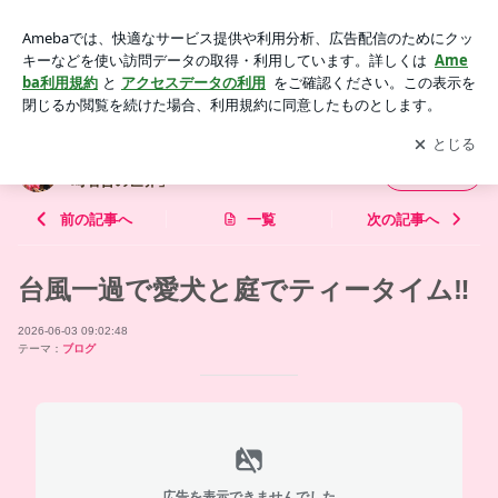
台風一過で愛犬と庭でティータイム‼️ | 假屋崎省吾オフィシャ
ルブログ「華道家 假屋崎省吾の世界」Powered by Ameba
アプリをダウンロードして
ブログの更新通知
を受け取りまし
開く
ょう。
假屋崎省吾オフィシャルブログ「華道家 假屋
フォロー
崎省吾の世界」
前の記事へ
一覧
次の記事へ
台風一過で愛犬と庭でティータイム‼️
2026-06-03 09:02:48
テーマ：
ブログ
広告を表示できませんでした