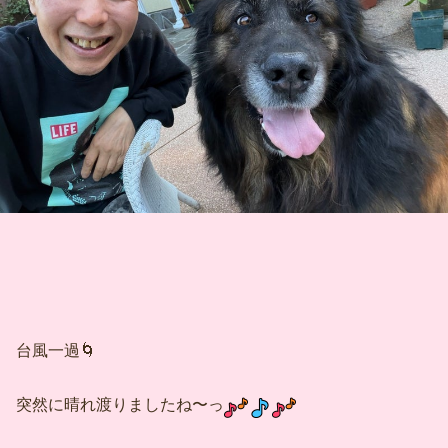
台風一過🌀
突然に晴れ渡りましたね〜っ