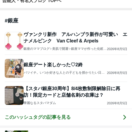
芸能人・有名人ブログ TOPへ
#
銀座
ヴァンクリ新作 アルハンブラ新作が可愛い エ
ナメルピンク Van Cleef & Arpels
銀座のママブログ✨美肌で開運✨銀座ママが作った化粧品
2026年8月5日
✨銀座クラブ高嶋25歳で開店✨高嶋りえ子 お着物でエル
メス バーキン コーデ
銀座デート楽しかった♡2終
バツイチ。いつか好きな人との子どもを授かりたい日
2026年8月5日
記。
【スタバ銀座30周年】8/4枚数制限解除日に再
訪！限定カードと店舗名刺の在庫は？
華麗なるスタバマダム
2026年8月5日
このハッシュタグの記事を見る