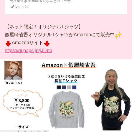
の別荘を特別公開！
元祖華道家 假屋崎省吾さんとのコラボ企画！今回は、假屋崎さんがご自身で設計・デザインをされた軽井沢の別荘を特別にご紹介いただきました。なんと敷地を含めた広さは1,300坪以上！その広さだけでなく、欧風の家具や落ち着いた和室、華道家らしくお花をモチーフにした唯一無二のインテリア、そして、假屋崎さんこだわりの緑に囲ま...
youtu.be
【ネット限定！オリジナルTシャツ】
假屋崎省吾オリジナルTシャツがAmazonにて販売中
Amazonサイト
https://qr.paps.jp/jJDbb