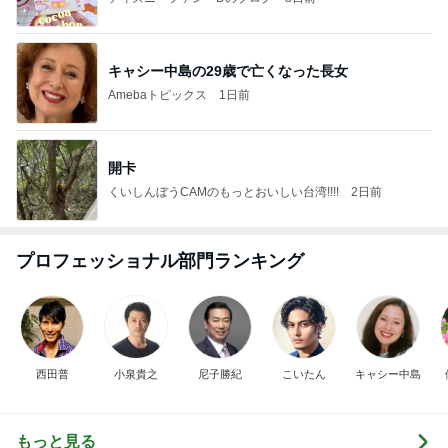
キャシー中島の29歳で亡くなった長女
Amebaトピックス
1日前
開卡
くいしんぼうCAMのもっとおいしい台湾!!!!
2日前
プロフェッショナル部門ランキング
西田普
小泉貴之
尼子勝紀
こいたん
キャシー中島
もっと見る