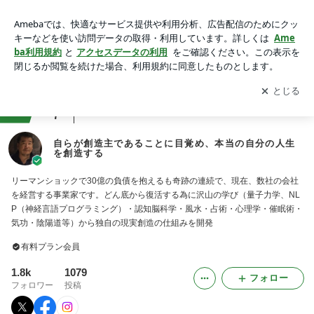
自らが創造主であることに目覚め、本当の自分の人生を創造す
る
アプリをダウンロードして
ブログの更新通知
を受け取りまし
開く
ょう。
ranking
7
自己啓発・カウンセリングジャンル
自らが創造主であることに目覚め、本当の自分の人生
を創造する
リーマンショックで30億の負債を抱えるも奇跡の連続で、現在、数社の会社
を経営する事業家です。どん底から復活する為に沢山の学び（量子力学、NL
P（神経言語プログラミング）・認知脳科学・風水・占術・心理学・催眠術・
気功・陰陽道等）から独自の現実創造の仕組みを開発
有料プラン会員
1.8k
1079
フォロー
フォロワー
投稿