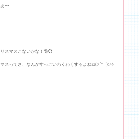
なあ〜
リスマスこないかな！🎅💞
マスってさ、なんかすっごいわくわくするよねଘ(੭ˊ꒳ ˋ)੭✧