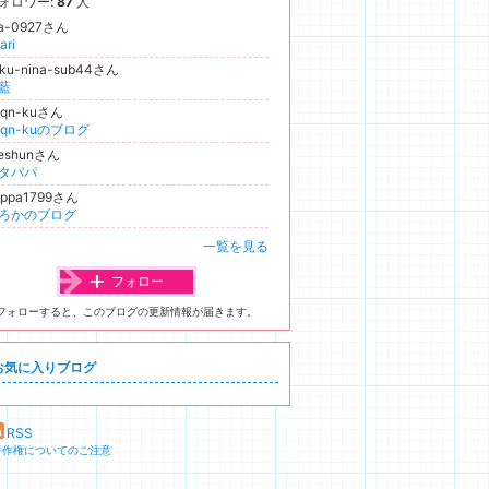
ォロワー:
87
人
ua-0927さん
ari
aku-nina-sub44さん
藍
yqn-kuさん
yqn-kuのブログ
reshunさん
タパパ
appa1799さん
ろかのブログ
一覧を見る
フォロー
フォローすると、このブログの更新情報が届きます。
お気に入りブログ
RSS
著作権についてのご注意