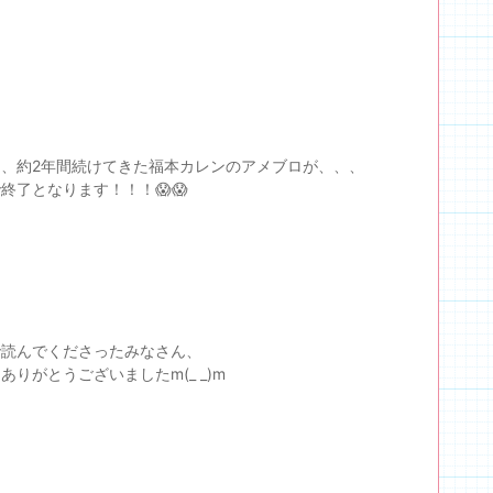
と、約2年間続けてきた福本カレンのアメブロが、、、
終了となります！！！😱😱
で読んでくださったみなさん、
ありがとうございましたm(_ _)m