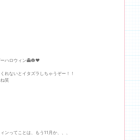
ーハロウィン👻🎃❤️
子くれないとイタズラしちゃうぞー！！
てね笑
ィンってことは、もう11月か、、、