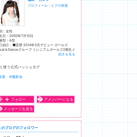
プロフィール
｜
ピグの部屋
別：
女性
生日：
2000年7月10日
液型：
A型
己紹介：■芸歴 2014年3月デビュー ガールズ
ocal＆Danceグループ ミレニアムガールズ2期生メ
..
続きを見る
く使う公式ハッシュタグ
仮装
#撮影会
フォロー
アメンバーになる
メッセージを送る
このブログのフォロワー