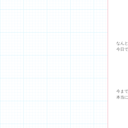
なん
今日で
今ま
本当に