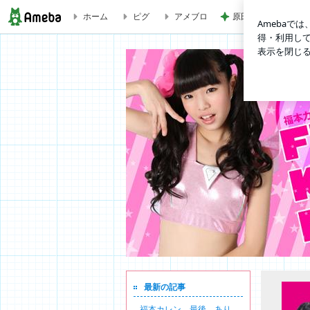
ホーム
ピグ
アメブロ
原田龍二の妻 今回
福本カレンのブログ
最新の記事
福本カレンのブログ
福本カレン 最後。あり