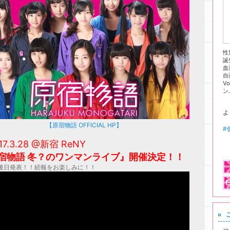
性
誕
血
自
V
ン.
よ
【原宿物語 OFFICIAL HP】
#
17.3.28 @新宿 ReNY
宿物語 冬？のワンマンライブ』開催決定！！
後日発表！！続報をお楽しみに！！