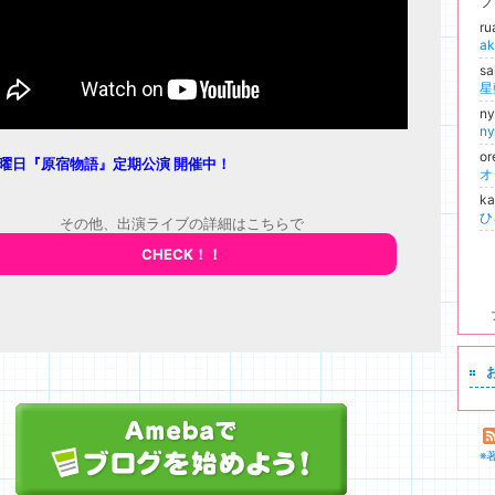
フ
r
ak
s
星
n
n
o
曜日『原宿物語』定期公演 開催中！
オ
k
ひ
その他、出演ライブの詳細はこちらで
CHECK！！
※