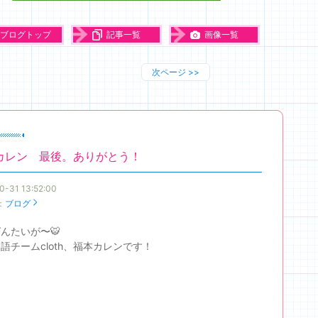
ブログトップ
記事一覧
画像一覧
次ページ
>>
カレン 最後。ありがとう！
0-31 13:52:00
：
ブログ
んたいが〜🐯
語チームcloth、福本カレンです！