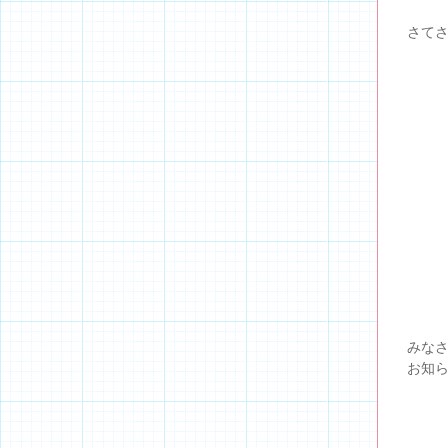
さてさ
みな
お知