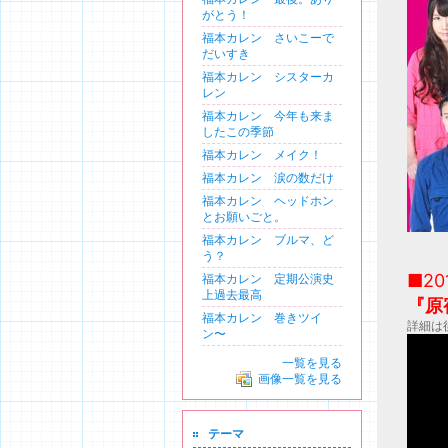
がとう！
福本カレンの公式ブログ
福本カレン さいこーで
だいすき
福本カレン シスターカ
レン
福本カレン 今年も来ま
したこの季節
福本カレン メイク！
福本カレン 涙の数だけ
福本カレン ヘッドホン
とお願いごと。
福本カレン ブルマ、ど
う？
■20
福本カレン 定期公演史
上過去最高
『原
福本カレン 巻きツイ
詳細は
ン〜
一覧を見る
画像一覧を見る
テーマ