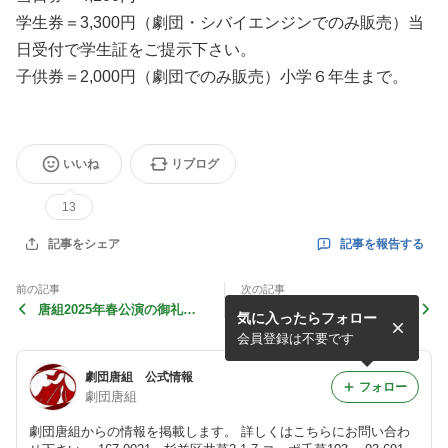
学生券＝3,300円（劇団・シバイエンジンでのみ販売）当
日受付で学生証をご提示下さい。
子供券＝2,000円（劇団でのみ販売）小学６年生まで。
いいね
リブログ
13
記事を報告する
記事をシェア
前の記事
次の記事
唐組2025年春公演の御礼と
劇団唐組２０２５年 春公演
気に入ったらフォロー
秋公演の演目発表！
『紙芝居の絵の町で』神戸公
演チケット予約方法について
会員登録は不要です
劇団唐組 公式情報
フォロー
劇団唐組
劇団唐組からの情報を掲載します。 詳しくはこちらにお問い合わ