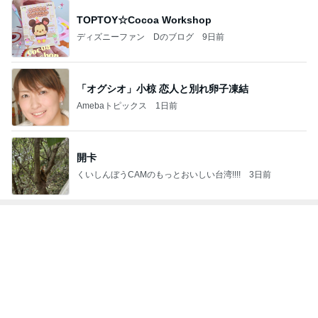
2
ＮＰＯ法人ねこけん Official Blog
ＮＰＯ法人ねこけん
3
猫マンガ 米子さん
米子（こめこ）
4
5
6
7
8
ファーブル家
まだらダラダ
社)アニマルエ
ねりまねこ・
あられのブロ
のブログ
ラ猫
イド 事務局＆
地域猫
グ
みんなの日記
もっと見る
トップブロガーランキング
旅行
美容