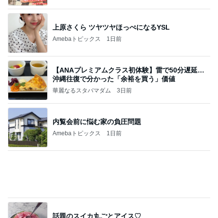
Amebaトピックス
17時間前
8月6日「めざましテレビ」林佑香さん着用のウィル
セレクションの小花刺繍タックスリーブカーディガ
ン
れなのブログ
1日前
娘に取られてしまう優秀なストール
Amebaトピックス
11時間前
相続税を、払えないで、売りに出されて不動産は、
外国のお金持ちに買われているそうです。やばいで
すよ
ht9299yzf祈りのブログ
6日前