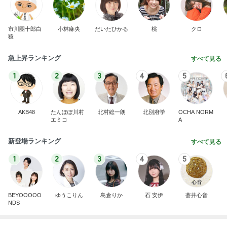
町内会と5000円も違うお祭りの出費
Amebaトピックス
24時間前
TOPTOY☆Cocoa Workshop
ディズニーファン Dのブログ
9日前
半分こして食べた最高のクッキー
Amebaトピックス
1日前
有名なのかな！？