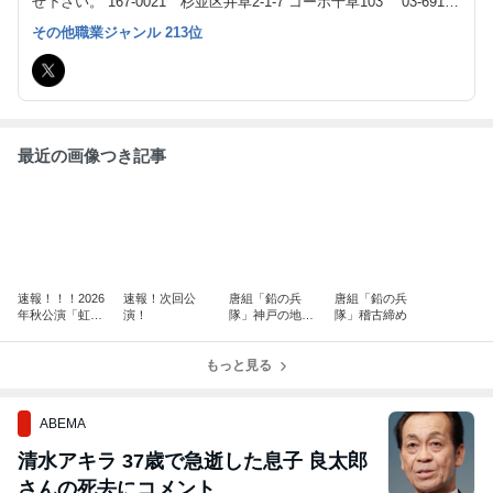
せ下さい。 167-0021 杉並区井草2-1-7 コーポ千草103 03-6913-
9225（平日13:00~17:00） 劇団ホームページ https://karagumi.or.j
その他職業ジャンル 213位
p Twitterアカウント https://twitter.com/karagumi_pr
最近の画像つき記事
速報！！！2026
速報！次回公
唐組「鉛の兵
唐組「鉛の兵
年秋公演「虹屋
演！
隊」神戸の地
隊」稽古締め
敷」詳細
へ！
もっと見る
ABEMA
清水アキラ 37歳で急逝した息子 良太郎
さんの死去にコメント