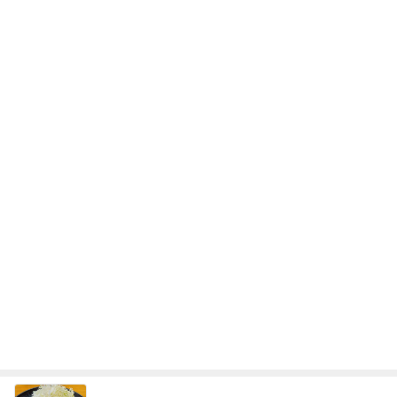
のはっぴぃな毎日」Powered by Ameba
美奈代 夫が買ってきてくれたお芋
Amebaトピックス
1日前
記事を読む