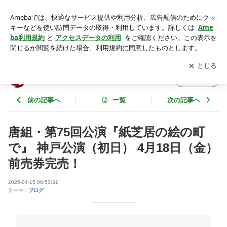
唐組・第75回公演『紙芝居の絵の町で』 神戸公演（初日） 4
月18日（金）前売券完売！ | 劇団唐組 公式情報
アプリをダウンロードして
ブログの更新通知
を受け取りまし
開く
ょう。
劇団唐組 公式情報
フォロー
前の記事へ
一覧
次の記事へ
唐組・第75回公演『紙芝居の絵の町
で』 神戸公演（初日） 4月18日（金）
前売券完売！
2025-04-15 08:53:31
テーマ：
ブログ