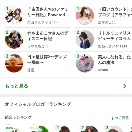
安めぐみ 家族での沖縄の夏休み
Amebaトピックス
1日前
最近の香港で食べて感動したもの、いろいろまと
め！
香港在住えりのおいしい食べ歩きガイド
13日前
40代が考える老後の最低ライン
Amebaトピックス
10時間前
開卡
くいしんぼうCAMのもっとおいしい台湾!!!!
3日前