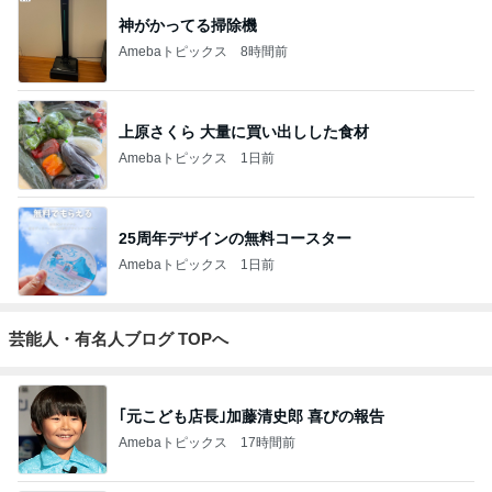
TOPTOY☆Cocoa Workshop
ディズニーファン Dのブログ
9日前
「オグシオ」小椋 恋人と別れ卵子凍結
Amebaトピックス
1日前
開卡
くいしんぼうCAMのもっとおいしい台湾!!!!
3日前
ジャンルランキング
猫との生活
26,775人参加中
1
母さんは今日も世話をやく
藤緒 ミルカ