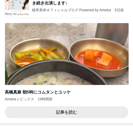
上原さくら ツヤツヤほっぺになるYSL
Amebaトピックス
1日前
【ANAプレミアムクラス初体験】雷で50分遅延…
沖縄往復で分かった「余裕を買う」価値
華麗なるスタバマダム
3日前
内覧会前に悩む家の負圧問題
Amebaトピックス
1日前
話題のスイカ丸ごとアイス♡
さとみるくのロサンゼルス⇔ハワイ夢日記
7日前