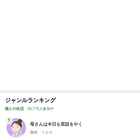
1
1
「吉田さんちのファミ
（旧アカウント）
リー日記」Powered b
ブログ【アラフォ
y Ameba 吉田さんファ
社売却セカンドラ
吉田さんファミリー
エマの日記
ミリーオフィシャルブ
フ】
ログ
2
2
☆やまあこ☆さんのデ
リトルミニマリス
ィズニー日記
ビューティコラム 
little minimalist'
☆やまあこ☆
あねっさ／anessa
uty colum
3
3
日々是甘露2〜ディズニ
美人になれる、た
ー風味〜
んの魔法
甘露
hiromi
もっと見る
オフィシャルブロガーランキング
総合ランキング
すべて見る
1
2
3