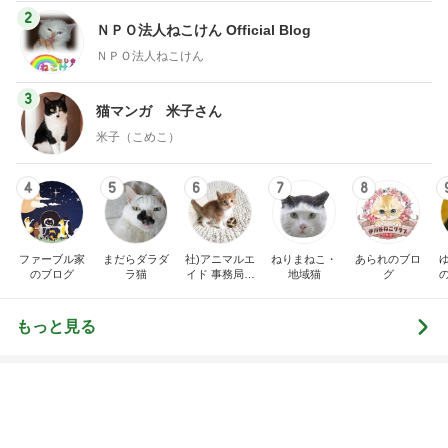
市川團十郎白
小林麻央
だいたひかる
桃
クロ
猿
急上昇ランキング
すべて見る
1
2
3
4
5
AKB48
たんぽぽ川村
北村総一朗
北別府学
OCHA NORM
エミコ
A
新登場ランキング
すべて見る
1
2
3
4
5
BEYOOOOO
ゆうこりん
島倉りか
石 安伊
蒼井心音
NDS