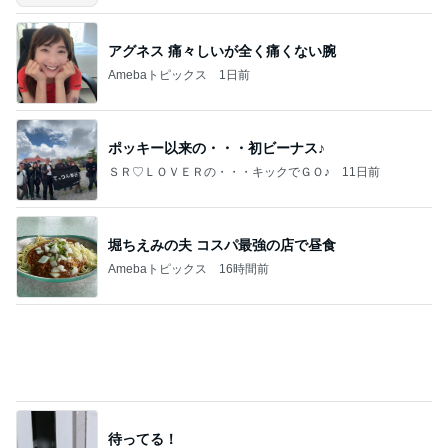
Amebaトピックス
24時間前
【お知らせ】9/21〜9/23北海道3days
パク・ジュニョン オフィシャルブログ 「日本の
3日前
心」 powered by Ameba
寂しくて離れない上に乗ってきた猫
Amebaトピックス
14時間前
証明写真
美優オフィシャルブログ Powered by Ameba
2日前