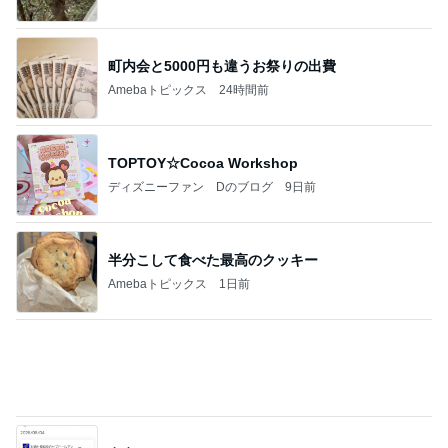
Amebaトピックス
1日前
アンジャ児嶋さん相葉ちゃんと食事で紹介された仲
のいい後輩にコイツとは仲よく出来ないと思った
喋り場ならぬ語り場(仮)
10日前
介護経験がなく危機感ゼロの夫
Amebaトピックス
1日前
地獄
日本人
1日前