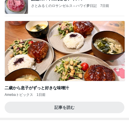
アグネス 痛々しいが全く痛くない腕
Amebaトピックス
1日前
ポッキー以来の・・・初ビーナス♪
ＳＲ♡ＬＯＶＥＲの・・・キックでＧＯ♪
11日前
堀ちえみの夫 コスパ最強の店で昼食
Amebaトピックス
16時間前
待ってる！
武東由美オフィシャルブログ「MOTOちゃんと
12時間前