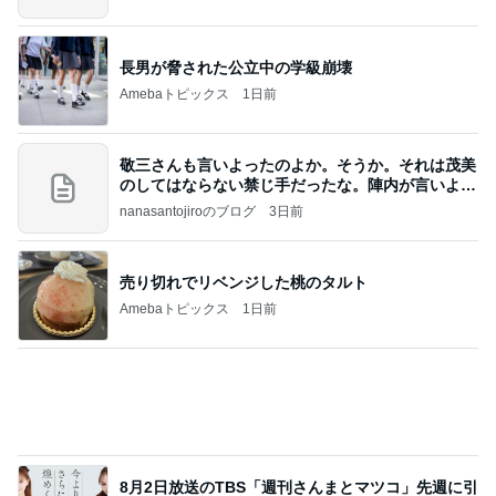
Amebaトピックス
1日前
何故トランプ大統領が日本円を支援するのかと聞か
れた時の答え
nokoarikonのブログ
2日前
完全ワンオペしたことない夫の愚痴
Amebaトピックス
1日前
高橋直純のトラブルメーカー第1167回更新しまし
た！
高橋直純オフィシャルブログ「なおずみぶろぐ」
11日前
Powered by Ameba