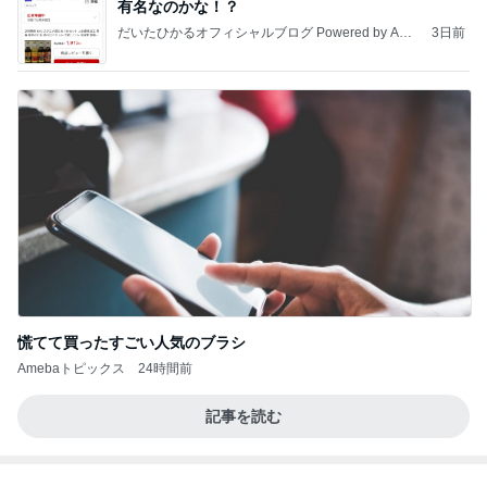
長男が脅された公立中の学級崩壊
Amebaトピックス
1日前
敬三さんも言いよったのよか。そうか。それは茂美
のしてはならない禁じ手だったな。陣内が言いよる
のよ
nanasantojiroのブログ
3日前
売り切れでリベンジした桃のタルト
Amebaトピックス
1日前
8月2日放送のTBS「週刊さんまとマツコ」先週に引
き続き出演します♪