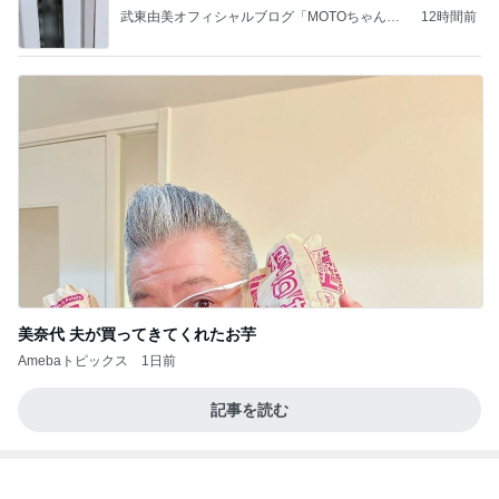
全てが新鮮な組み合わせのパフェ
Amebaトピックス
1日前
大谷翔平の裏の顔
トニー・ラエリアン
3日前
結婚を尋ねた40代男性の言葉
Amebaトピックス
2日前
価値観の違いによる「失敗」に対して感情的に反省
しない 私だけの宗教仮称略称偶然と暗合教教義候
補
ムカシオナガザルのwesternblack brain stool2024
4日前