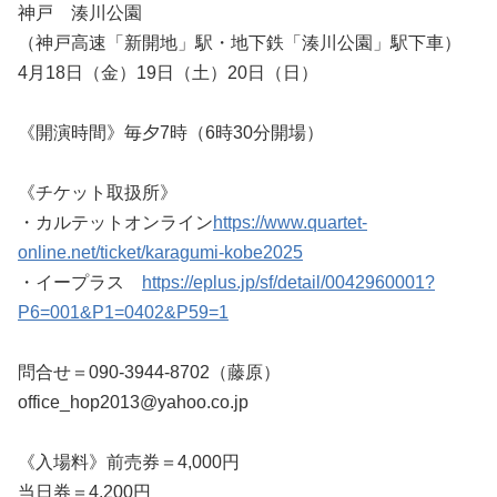
神戸 湊川公園
（神戸高速「新開地」駅・地下鉄「湊川公園」駅下車）
4月18日（金）19日（土）20日（日）
《開演時間》毎夕7時（6時30分開場）
《チケット取扱所》
・カルテットオンライン
https://www.quartet-
online.net/ticket/karagumi-kobe2025
・イープラス
https://eplus.jp/sf/detail/0042960001?
P6=001&P1=0402&P59=1
問合せ＝090-3944-8702（藤原）
office_hop2013@yahoo.co.jp
《入場料》前売券＝4,000円
当日券＝4,200円