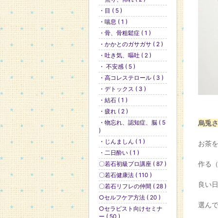
・目 ( 5 )
・喘息 ( 1 )
・骨、骨粗鬆症 ( 1 )
・かかとのガサガサ ( 2 )
・吐き気、嘔吐 ( 2 )
・ 不安感 ( 5 )
・高コレステロール ( 3 )
・デトックス ( 3 )
・結石 ( 1 )
・疲れ ( 2 )
・物忘れ、認知症、脳 ( 5
烏兎
)
・じんましん ( 1 )
お茶
・二日酔い ( 1 )
作る
〇若石初級プロ講座 ( 87 )
〇若石健康法 ( 110 )
良い
〇若石リフレの仲間 ( 28 )
○セルフケア方法 ( 20 )
選ん
○セラピスト向けセミナ
ー ( 50 )