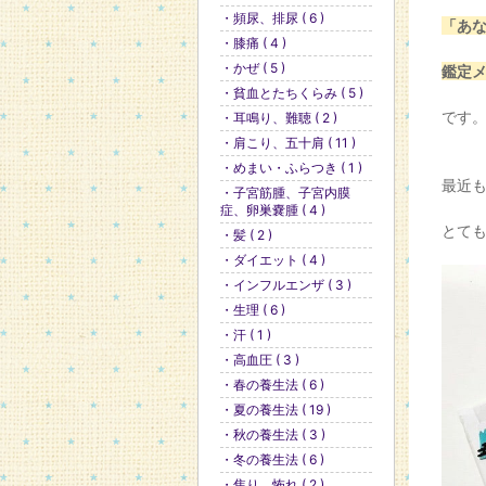
・頻尿、排尿 ( 6 )
「あ
・膝痛 ( 4 )
・かぜ ( 5 )
鑑定
・貧血とたちくらみ ( 5 )
です
・耳鳴り、難聴 ( 2 )
・肩こり、五十肩 ( 11 )
・めまい・ふらつき ( 1 )
最近
・子宮筋腫、子宮内膜
症、卵巣嚢腫 ( 4 )
とて
・髪 ( 2 )
・ダイエット ( 4 )
・インフルエンザ ( 3 )
・生理 ( 6 )
・汗 ( 1 )
・高血圧 ( 3 )
・春の養生法 ( 6 )
・夏の養生法 ( 19 )
・秋の養生法 ( 3 )
・冬の養生法 ( 6 )
・焦り、怖れ ( 2 )