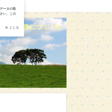
ン
成講座☆からだキレイ塾
キル」が身につく！セ