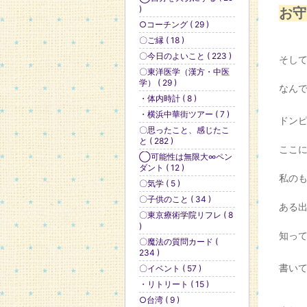
)
お守
○コーチング ( 29 )
〇ご縁 ( 18 )
〇今日のよいこと ( 223 )
そし
〇東洋医学（漢方・中医
学） ( 29 )
なん
・体内時計 ( 8 )
・横浜中華街ツアー ( 7 )
ドン
〇思ったこと、感じたこ
と ( 282 )
ここ
◯可能性は無限大∞ペン
ダント ( 12 )
私の
〇気学 ( 5 )
〇子供のこと ( 34 )
ある
〇東京療術学院リフレ ( 8
)
知っ
〇魔法の質問カード (
234 )
書い
〇イベント ( 57 )
・リトリート ( 15 )
○台湾 ( 9 )