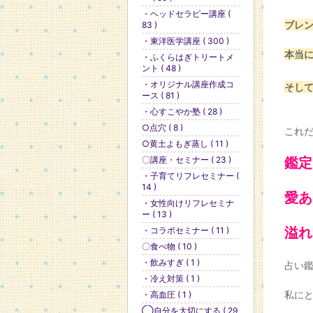
・ヘッドセラピー講座 (
ブレ
83 )
・東洋医学講座 ( 300 )
本当
・ふくらはぎトリートメ
ント ( 48 )
・オリジナル講座作成コ
そし
ース ( 81 )
・心すこやか塾 ( 28 )
○点穴 ( 8 )
これ
○黄土よもぎ蒸し ( 11 )
〇講座・セミナー ( 23 )
鑑定
・子育てリフレセミナー (
14 )
愛あ
・女性向けリフレセミナ
ー ( 13 )
溢れ
・コラボセミナー ( 11 )
〇食べ物 ( 10 )
・飲みすぎ ( 1 )
占い
・冷え対策 ( 1 )
私に
・高血圧 ( 1 )
◯自分を大切にする ( 29