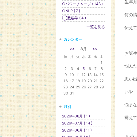
生年
○パワーチャージ ( 148 )
○NLP ( 7 )
何の
◯数秘学 ( 4 )
一覧を見る
伝え
カレンダー
<<
8月
>>
お誕
日
月
火
水
木
金
土
1
悩ん
2
3
4
5
6
7
8
9
10
11
12
13
14
15
思い
16
17
18
19
20
21
22
23
24
25
26
27
28
29
いや
30
31
悩ま
月別
2026年08月 ( 1 )
覚え
2026年07月 ( 14 )
2026年06月 ( 11 )
まず