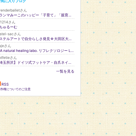
お気に入りブログ
venderballetさん
グランマみーこのハッピー「子育て」「親育て」
71214さん
ちゅるーむ
stel-sacさん
パステルアートで自分らしさ発見☆大田区大森～ﾅｰｽｾﾗﾋﾟｽﾄSachiのpastelブログ～
ajeさん
TEA natural healing labo. リフレクソロジー Lesson studio ☆☆☆ teaje 〜てぃーじゅ〜
otfetieさん
【埼玉所沢】ドイツ式フットケア・自爪ネイルケア専門 flafwa（フラフワ）
一覧を見る
RSS
著作権についてのご注意