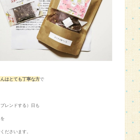
さんはとても丁寧な方
で
を
（ブレンドする）日も
日を
でくださいます。