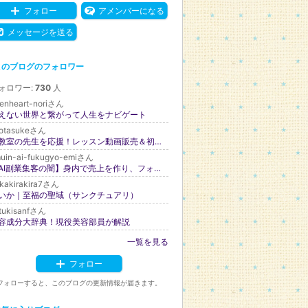
フォロー
アメンバーになる
メッセージを送る
このブログのフォロワー
ォロワー:
730
人
enheart-noriさん
えない世界と繋がって人生をナビゲート
-otasukeさん
お教室の先生を応援！レッスン動画販売＆初心者さん専門IT＆AIサポート むらまつ さき
muin-ai-fukugyo-emiさん
【AI副業集客の闇】身内で売上を作り、フォロー・いいね・コメントを送り合って「売れている人」に見せる集客方法を教えられました
ikakirakira7さん
いか｜至福の聖域（サンクチュアリ）
ltukisanfさん
容成分大辞典！現役美容部員が解説
一覧を見る
フォロー
フォローすると、このブログの更新情報が届きます。