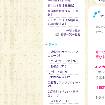
旅の目的【石垣島】
要
癒される朝【石垣島】
大自然に癒される【石垣
島】
本
カナダ・アメリカ縦断自
転車の旅【３】
2021-0
一覧を見る
テーマ
画像一覧を見る
テーマ
ご提供中のサービス・メ
セラ
ニュー ( 6 )
望む
〇からだキレイ塾 ( 75 )
・勉強会 ( 31 )
心と
"から
◯神ことば ( 6 )
〇女性の自立 ( 12 )
後藤
〇若石リフレクソロジー (
29 )
【鑑
○症状別（リフレ・東洋
医学） ( 1 )
お誕
・ストレス ( 18 )