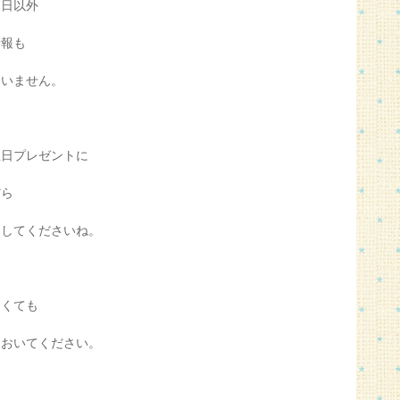
月日以外
情報も
ていません。
生日プレゼントに
だら
出してくださいね。
なくても
ておいてください。
は