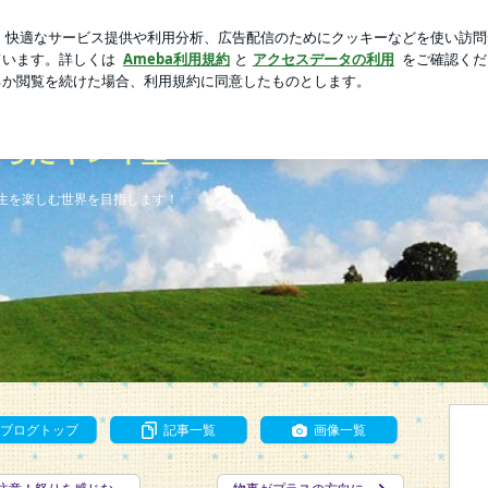
私の救い
芸能人ブログ
人気ブログ
新規登録
ログイ
すマインド」と「信頼されるスキル」が身につく！セラピスト育
を踏み出すマインド」と「信頼されるス
からだキレイ塾
生を楽しむ世界を目指します！
ブログトップ
記事一覧
画像一覧