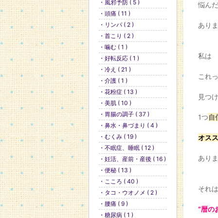
・風邪予防 ( 5 )
悩ん
・頭痛 ( 11 )
・リンパ ( 2 )
あり
・首こり ( 2 )
・噛む ( 1 )
私は
・好転反応 ( 1 )
・冷え ( 21 )
これ
・介護 ( 1 )
・花粉症 ( 13 )
見つ
・美肌 ( 10 )
・胃腸の調子 ( 37 )
1つ
自
・鼻水・鼻づまり ( 4 )
・むくみ ( 19 )
オス
・不眠症、睡眠 ( 12 )
あり
・妊活、産前・産後 ( 16 )
・便秘 ( 13 )
・こころ ( 40 )
それ
・タコ・ウオノメ ( 2 )
・腰痛 ( 9 )
”暦の
・糖尿病 ( 1 )