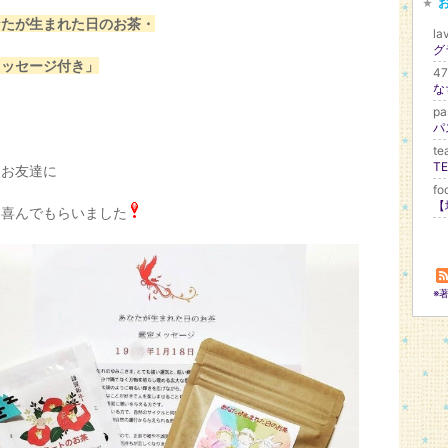
なたが生まれた日のお茶・
la
メッセージ付き」
4
な
。
pa
te
もお友達に
fo
も喜んでもらいました
※