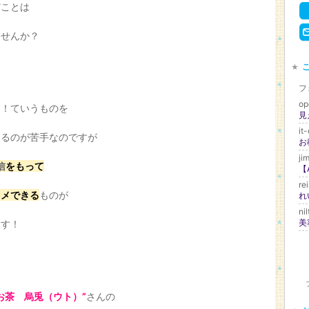
だことは
ませんか？
フ
op
っ！ていうものを
見
it
けるのが苦手なのですが
ji
信
をもって
re
スメできる
ものが
れ
ni
美
ます！
は
お茶 烏兎（ウト）”
さんの