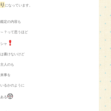
り
になっています。
て鑑定の内容も
で～？って思うほど
ピシャ
には書けないけど
も主人のも
出来事を
ているかのように
てある