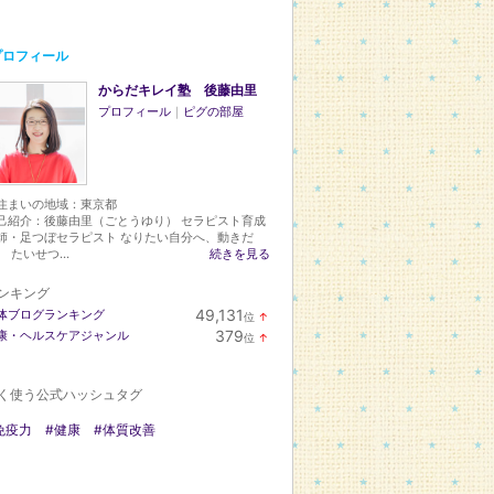
プロフィール
からだキレイ塾 後藤由里
プロフィール
｜
ピグの部屋
住まいの地域：
東京都
己紹介：後藤由里（ごとうゆり） セラピスト育成
師・足つぼセラピスト なりたい自分へ、動きだ
。 たいせつ...
続きを見る
ンキング
49,131
体ブログランキング
位
↑
ラ
379
康・ヘルスケアジャンル
位
↑
ン
ラ
キ
ン
ン
キ
グ
く使う公式ハッシュタグ
ン
上
グ
昇
上
免疫力
#健康
#体質改善
昇