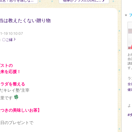
注意！怒りを感じな…
物事がプラスの方向に…
当は教えたくない贈り物
1-19 10:10:07
：
〇ご縁
お
自
講
ピストの
す
未来を応援！
ラ
カラダを整える
全
だキレイ塾”主宰
健
由里です
よ
定つきの美味しいお茶
】
#
生日のプレゼントで