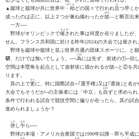
‐
‐ほとん
か
▲
蹴球と籠球が共に世界中
・殆
どの国々で行われ
且
つ早く
‐
ゆえ
成った
の
は正に、以上２つが兼ね備わったが
故
―と断言出
‐
一
方──
もよお‐
‐
野球がオリンピックで
催さ
れた事は何度か在りましたが
‐
‐
せん
。
フランス共和国に於ける昨年(2024)
の
大会では催され
‐
‐
野球
を
蹴球や籠球と並ぶ世界共通の団体スポーツに
。
と
‐
ため
研
、
だけでは無いでしょう。──
為
には先ず、前述の①─但し
‐
‐
空間は本塁角を起点
と
して放射状に描かれるが故─
と
②を共
‐
ります
。
さら
‐
其の上で
更
に、特に国際試合─｢選手権｣又は｢選抜｣
と
名が
‐
おの
大会で
も
そうだが─の主催者には「中立」も
自
ずと求められ
‐
‐
条件で行われる試合
で
競技空間に偏りが在ったら
、
其の試
‐
進められましょうか
？
しか
なが
併
し
乍
ら──
‐
‐
野球の本場
・
アメリカ合衆国では1990年以降・即ち平成
かか
わざ
こと