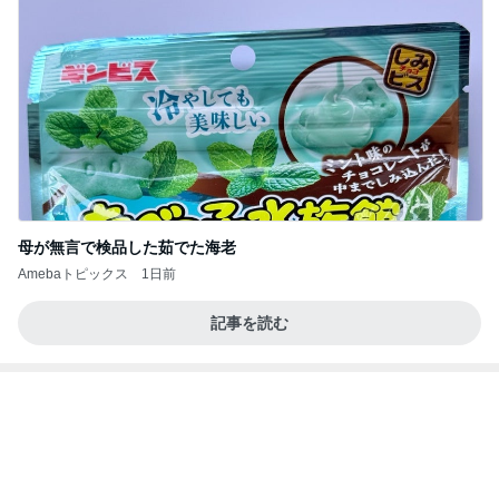
今日の服装 ブログ読んでくれてて嬉しい瞬間。
桃オフィシャルブログ Powered by Ameba
1日前
津久井教生 休むことも治療と実感
Amebaトピックス
1日前
インターン面接3
四コマ戦士 パパ戦記
7日前