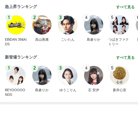
1
2
3
4
5
BEYOOOOO
島倉りか
ゆうこりん
石 安伊
蒼井心音
NDS
家の向きを誤り始まった後悔
Amebaトピックス
2日前
横浜SOGOうまいもの大会
nanaオフィシャルブログ Powered by Ameba
11日前
手抜きごはんも気分が上がる食器
Amebaトピックス
1日前