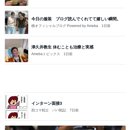
Amebaトピックス
23時間前
【ヤマハ発動機】～トートバック～【三越伊勢丹】
株主優待を楽しんで～tasayuryのブログ
14日前