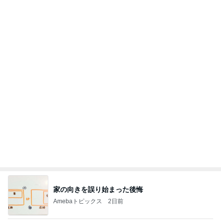
2026/08/08(D) 16本
何でかな？何でだろ？
2時間前
国語が嫌いな娘に毎日教える勉強
Amebaトピックス
1日前
悲しすぎて立ち直れない。
クロオフィシャルブログPowered by Ameba
1日前
新登場したカフェテリアの夏メニュー
Amebaトピックス
1日前
明日は1人で
だいたひかるオフィシャルブログ Powered by Ame
1日前