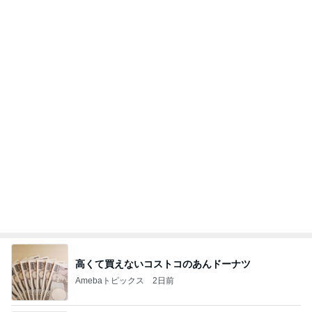
少し贅沢なフードコートのランチ
Amebaトピックス
1日前
記事を読む
ほろ苦いコーヒー風味の大人のサンド
Amebaトピックス
1日前
今週から停電が始まる?! 片山さつき大臣の警告がE
BS、RV、そしてGESARA宣言が⁈
心の道標【旧：ヤ～ベェのブログ】
9時間前