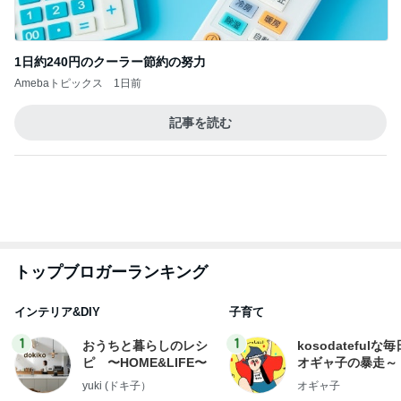
記事を読む
トップブロガーランキング
インテリア&DIY
子育て
1
1
おうちと暮らしのレシ
kosodatefulな毎
ピ 〜HOME&LIFE〜
オギャ子の暴走～
yuki (ドキ子）
オギャ子
2
2
ほんとうに必要な物し
日曜日は９時まで
か持たない暮らし◆Ke
い。
ep Life Simple◆〜イ
yukiko
あべかわ
ンテリアのきろく〜
3
3
１００均・カルディ大
四十路シンパパの
好き！食いしん坊☆き
日記
らりん☆のブログ
☆きらりん☆
はやパパ