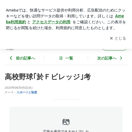
高校野球 エスコン 国際試合 | 佳羅研（からけん）への招待
アプリをダウンロードして
ブログの更新通知
を受け取りまし
開く
ょう。
佳羅研（からけん）への招待
フォロー
前の記事へ
一覧
次の記事へ
高校野球｢於Ｆビレッジ｣考
2025年08月05日(火)
テーマ：
スポーツと制度
広告を表示できませんでした