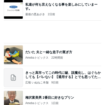
超厚切りで甘い新玉ねぎバーガー
Amebaトピックス
21時間前
20260803 鬼郁隊4人衆で中ちゃん釣行 写メ
中ちゃんのブログ
2日前
1人で考えるには重すぎる夫の状態
Amebaトピックス
1日前
業務用アイスどこに売ってる？ロッテやタカナシ等
安い市販の2リットルアイスは業務スーパーやシャ
トレ
AKO | Smart Life
8日前
決めて動けた日に自分を褒めること