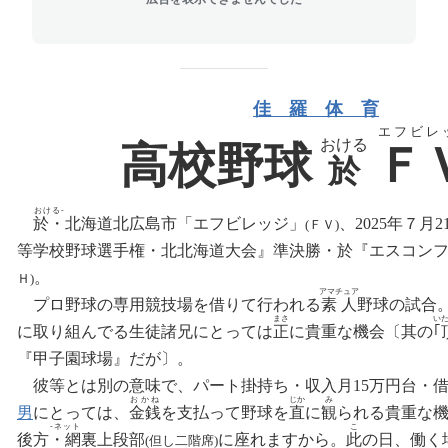
佳 羅 体 育
エフビレ
おける
高校野球
Ｆ
於
おける‐
於・
北海道北広島市「エフビレッジ」
、2025年７月2
(ＦＶ)
‐
‐
等学校野球選手権
・
北北海道大会』準決勝・
於
『エスコン
‐
。
Ｈ)
‐
アマチュア
プロ野球
の
専用競技場を借りて行われる
素人
野球の試合
‐
まさ
い
に
取り組んでる生徒諸兄にとっては
正
に貴重な機会〔其の
｢
‐
『甲子園球場』だが〕
。
‐
‐
彼等とは別の意味で
、
パート掛持ち
・
収入月15万円台・借
おかね
じか
み
男
にとっては、
金銭
を支払って野球を
直
に
観
られる貴重な機
‐ネット
こ
後方
・網
裏上段部
に座れますから。
此
の日、働く
(但し二階席)