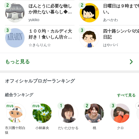
もっと見る
オフィシャルブロガーランキング
総合ランキング
すべて見る
1
2
3
市川團十郎白
小林麻央
だいたひかる
桃
クロ
猿
急上昇ランキング
すべて見る
1
2
3
4
5
EBiDAN 39&Ki
高山善廣
こいたん
島倉りか
つばきファク
DS
トリー
新登場ランキング
すべて見る