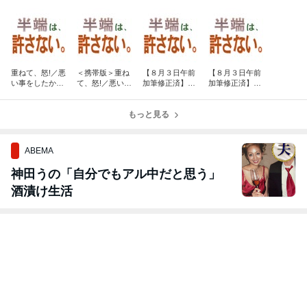
重ねて、怒!／悪
＜携帯版＞重ね
【８月３日午前
【８月３日午前
い事をしたか
て、怒!／悪い事
加筆修正済】虚
加筆修正済】＜
ら…。
をしたから…。
報の中の事実。
携帯版＞虚報の
中の事実。
もっと見る
ABEMA
神田うの「自分でもアル中だと思う」
酒漬け生活