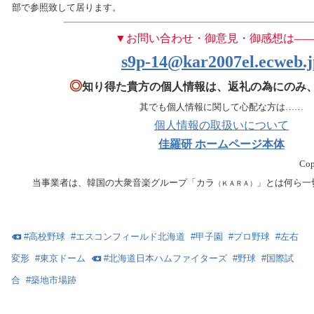
部で参照致して居ります。
▼お問い合わせ・御意見・御感想は―
s9p-14@kar2007el.ecweb.j
◎
知り得た貴方の個人情報は、返礼の為にのみ
其
でも個人情報に関して心配な方は……
個人情報の取扱いについて
佳羅研 ホームページ本体
Co
当事業者は、韓国の大衆音楽グループ「カラ
」とは何ら一
（ＫＡＲＡ）
#
高校野球
#
エスコンフィールド北海道
#
甲子園
#
プロ野球
#
左右
変形
#
東京ドーム
#
北海道日本ハムファイターズ
#
野球
#
国際試
合
#
築地市場跡