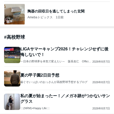
陶器の回収日を逃してしまった玄関
Amebaトピックス
1日前
#
高校野球
LIGAサマーキャンプ2026！チャレンジせずに後
悔しないで！
～日本の野球界を本気で変えたい～ 阪長友仁 Official
2026年8月7日
Blog
夏の甲子園2日目予想
歯ぐそいっぱいのおっさんが高校野球予想するブログ
2026年8月7日
私の夏が始まったー！／メガネ跡がつかないサン
グラス
::::(NRM)×Happy Life::::
2026年8月7日