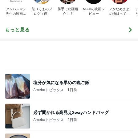
アンパンマン
怒りくまのブ
勝手に映画紹
MOJIの映画レ
∠かなめまよ
先生の映画講
ログ（仮）
介！？
ビュー
の胸はって行
座
け〜！自信持
って行け〜！
もっと見る
塩分が気になる早めの晩ご飯
Amebaトピックス
1日前
必ず聞かれる高見え2wayハンドバッグ
Amebaトピックス
2日前
モト冬樹 作ったじゃこ天そばを絶賛
Amebaトピックス
1日前