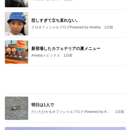
私達が何も言えなくなる事を楽しみにしていまー
す｡
最後の悪あがき
2日前
だいた 夫と一緒な息子の寛ぎ方
Amebaトピックス
22時間前
きっと高市ってこの時代に嘘、誤魔化し、はぐらか
しても【バレない】【通用する】とでも思ってたん
だろ
広報 いぬねこ本舗
9日前
梅沢富美男 2番目に好きなプリン
Amebaトピックス
1日前