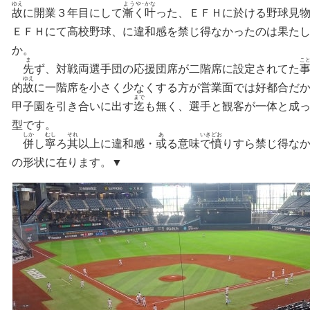
ゆえ
ようや‐
かな
故
に開業３年目にして
漸く
叶
った、
ＥＦＨ
に於ける野球見
‐
ＥＦＨ
にて高校野球
、
に違和感を禁じ得なかったのは果た
‐
か
。
ま
こ
先
ず、対戦両選手団の応援団席が二階席に設定されてた
ゆえ
‐
的
故
に一階席を小さく少なくする方
が
営業面では好都合だ
まで
‐
甲子園を引き合いに出す
迄
も無く、選手と観客が一体
と
成
‐
型です
。
しか
むし
それ
あ
いきどお
併
し
寧
ろ
其
以上に違和感・
或
る意味
で憤
りすら禁じ得な
‐
の形状に在ります。
▼