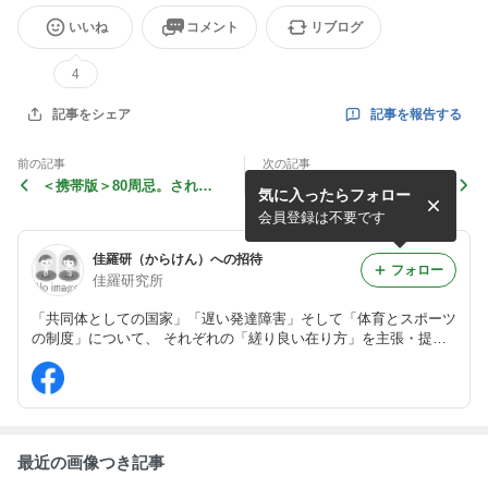
いいね
コメント
リブログ
4
記事を報告する
記事をシェア
前の記事
次の記事
＜携帯版＞80周忌。されど
＜携帯版＞高校野球｢於Ｆビ
気に入ったらフォロー
敢えて…
レッジ｣考
会員登録は不要です
佳羅研（からけん）への招待
フォロー
佳羅研究所
「共同体としての国家」「遅い発達障害」そして「体育とスポーツ
の制度」について、 それぞれの「縒り良い在り方」を主張・提言
するホームページ 『佳羅研』（佳羅研究所）の御案内です。
最近の画像つき記事