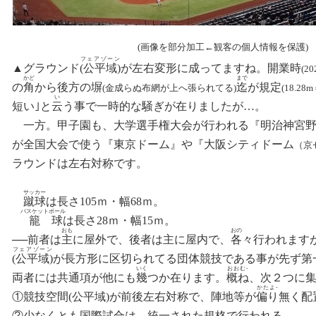
(画像を部分加工←観客の個人情報を保護)
‐
フェアゾーン
‐
▲
グラウンド
(公平域)
が左右変形に成ってますね
。
開業時
(2
かど
まで
の
角
から後方の塀
迄
が規定
(金成らぬ布網が上へ張られてる)
(18.28
い
‐
短い｣と
云
う事で一時的な騒ぎが在りましたが…
。
‐
一方。甲子園も
、
大学選手権大会が行われる『明治神宮
‐
‐
が全国大会
で
使う『東京ドーム』
や
『大阪シティドーム
（京
‐
ラウンドは左右対称です
。
サッ
カー
‐
蹴
球
は長さ105ｍ・幅68ｍ
。
バスケット
ボール
‐
籠
球
は長さ28ｍ・幅15ｍ
。
おも
おの
──前者は
主
に屋外で、後者は主に屋内で、
各
々行われます
フェアゾーン
‐
‐
(公平域)
が長方形
に
区切られてる団体競技である事
が
先ず第
いく
おおむ‐
両者には共通項が他にも
幾
つか在ります。
概ね
、次２つに
‐
かたよ‐
①
競技空間(公平域)が前後左右対称で、陣地等が
偏り
無く配
‐
‐
②
少なくとも国際試合は、統一された規格で行われる
。