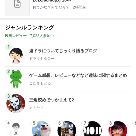
何でかな？何でだろ？
2時間前
ジャンルランキング
映画レビュー
7,028人参加中
1
連ドラについてじっくり語るブログ
ドラマミタロー
2
ゲーム感想、レビューなどなど趣味に関するまとめ
こだまもとる
3
三角絞めでつかまえて2
カミヤマ
4
5
6
7
8