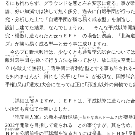
るにも
拘
わらず、グラウンドを
態
と左右変形に造る」
事
が
い
‐
ホームチーム
論、
好
い加減では決して無く多分
、
過去に
自選手団
が行っ
‐
やす
究
・
分析した上で「自選手団が勝ち
易
く成る型」を創造し
‐
‐
設計し建てた結果
、
なんでしょうね
。
──そんな平成以降開
ほう
‐
もち
究・模
倣
し造られた
と
云う
ＥＦＨ
。の場合は
勿
論、『北海
‐
‐
ズ』が勝ち
易
く成る型―と云う事に成りますね
。
‐
‐レギュ
ラー
シーズン
今のプロ野球興行は
、
少なくと
も通
常
季の
試合について
アウ
ェイ
チ
ー
ム
と
敵
対
選
手
団
を招いて行う方法を
採
っており、故に競技空間
‐
‐
立｣を敢えて無視し自選手団
に
有利な型とする事も許される
いず
‐
も知れませんが、
何
れも｢公平｣と｢中立｣が必須な
、
国際試
‐
手権｣又は｢選抜｣大会に在っては
正
に｢邪道｣以外の何物でも
はぶ
‐
〔詳細は
省
きますが、〕
ＥＦＨ
は
、
平成以降に造られた
ま
ね
い所迄も
真
似
て仕舞いました。
‐
‐
『読売巨人軍』
の
新本拠野球場
が
築地
(＝新たな東京ドーム？)
‐
‐
2032年開業
を
目指して造られる―との事ですが
、
其を含め
日本
野球
機構
ぜ
Ｎ
Ｐ
Ｂ
公認前提の野球場を造る方々には
是
非、
ＥＦＨ
を｢反