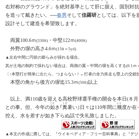
‐
す
右対称のグラウンド」
を
絶対基準として肝に
据
え、国別対
‐
‐
を造って戴きたい
。
──
春男
そして
佳羅研
としては
、
以下を
‐
設計そして建造を希望致します
。
両翼100.6ｍ
・中堅122ｍ
(330ft)
(400ft)
外野の塀の高さ4.6ｍ
(15ft＝5yd)
▲左右中間に円状の膨らみが採れる場合。
其が土地の制約で採れない場合は、両側の翼～中間の塀を高くする
(6.1ｍ
〔↑本塁打が簡単に出たら、つまらない！←打者の全力疾走も塁上の交錯
本塁の角から後方の塀迄15.3ｍ
以上
(50ft)
‐
以上
、
満110歳を迎える高校野球選手権の開会を本日(８月
‐
ごと
くそ
いく
との事
。
但、今年の
如
き｢
糞
暑い｣日々は110年間に
幾
度か在
‐
‐
控え、水を差す
が
如き下らぬ話で失礼致しました
。
▲本文の作成に際しては、『ウイキペディア・フリー百科事典』と『デジ