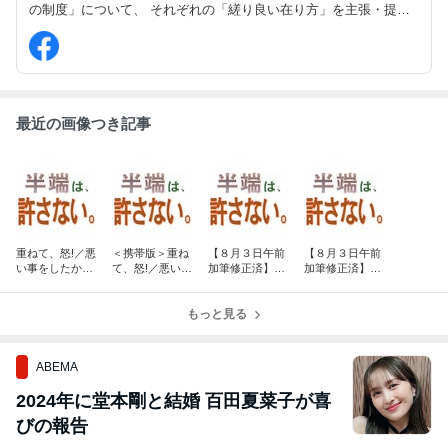
の制度」について、 それぞれの「縒り良い在り方」を主張・提言
するホームページ 『佳羅研』（佳羅研究所）の御案内です。
最近の画像つき記事
重ねて、怒!／悪
＜携帯版＞重ね
【８月３日午前
【８月３日午前
い事をしたか
て、怒!／悪い事
加筆修正済】虚
加筆修正済】＜
ら…。
をしたから…。
報の中の事実。
携帯版＞虚報の
中の事実。
もっと見る
ABEMA
2024年に堂本剛と結婚 百田夏菜子が喜
びの報告