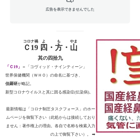
広告を表示できませんでした
コロナ禍
よ
も
やま
Ｃ19
四
・
方
・
山
其の四拾九
「Ｃ19」
＝「コヴィッド・ナインティーン」
世界保健機関（ＷＨＯ）の命名に基づき、
佳羅研
が略記。
新型コロナウイルスと其に因る感染症(伝染病)。
最新情報は「コロナ制圧タスクフォース」のホー
ムページを御覧下さい（此処からは接続しており
ません：著作権上の理由。各自で名称を検索入力
の上で御覧下さい）。 ➡