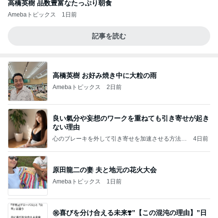
高橋英樹 品数豊富なたっぷり朝食
Amebaトピックス
1日前
記事を読む
高橋英樹 お好み焼き中に大粒の雨
Amebaトピックス
2日前
良い氣分や妄想のワークを重ねても引き寄せが起き
ない理由
心のブレーキを外して引き寄せを加速させる方法：
4日前
引き寄せ研究所
原田龍二の妻 夫と地元の花火大会
Amebaトピックス
1日前
㊗️喜びを分け合える未来❣️”【この混沌の理由】”⽇