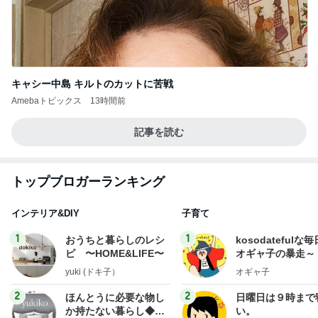
キャシー中島 キルトのカットに苦戦
Amebaトピックス
13時間前
記事を読む
トップブロガーランキング
インテリア&DIY
子育て
1
1
おうちと暮らしのレシ
kosodatefulな毎
ピ 〜HOME&LIFE〜
オギャ子の暴走～
yuki (ドキ子）
オギャ子
2
2
ほんとうに必要な物し
日曜日は９時まで
か持たない暮らし◆Ke
い。