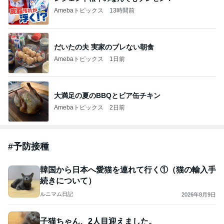
Amebaトピックス
13時間前
だいたの夫 実家のブレない朝食
Amebaトピックス
1日前
大満足の夏のBBQとビア缶チキン
Amebaトピックス
2日前
#
予防接種
韓国から日本へ愛猫を連れて行く①（猫の輸入手
続きについて）
ルニマム日記
2026年8月9日
子猫ちゃん、2人目迎えました。