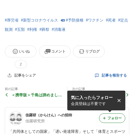
#
厚労省
#
新型コロナウイルス
#
予防接種
#
ワクチン
#
死者
#
定点
観測
#
五類
#
利権
#
葬祭
#
消毒液
いいね
コメント
リブログ
2
記事を報告する
記事をシェア
前の記事
次の記事
＜携帯版＞千島は諦めました
【５月９日朝修正済】＜携帯
気に入ったらフォロー
ね?。
版＞「特措→五類」迄あと-1
日―コロナ禍 四・方・山 49
会員登録は不要です
佳羅研（からけん）への招待
フォロー
佳羅研究所
「共同体としての国家」「遅い発達障害」そして「体育とスポーツ