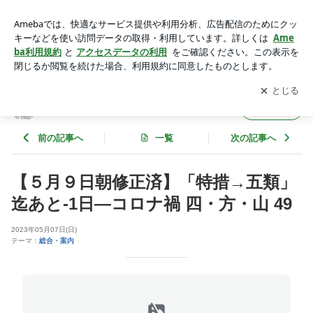
【５月９日朝修正済】「特措→五類」迄あと-1日―コロナ禍
四・方・山 49 | 佳羅研（からけん）への招待
アプリをダウンロードして
ブログの更新通知
を受け取りまし
開く
ょう。
佳羅研（からけん）への招待
フォロー
前の記事へ
一覧
次の記事へ
【５月９日朝修正済】「特措→五類」
迄あと-1日―コロナ禍 四・方・山 49
2023年05月07日(日)
テーマ：
総合・案内