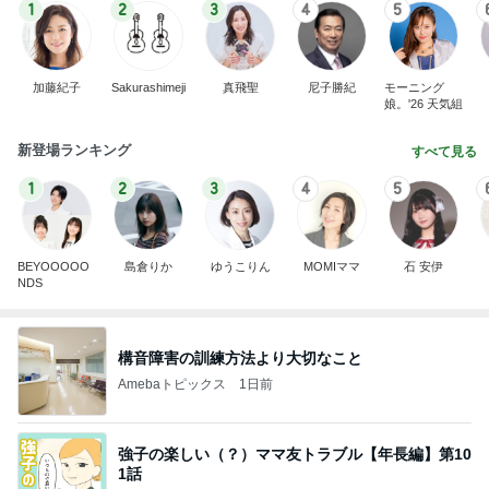
1
2
3
4
5
加藤紀子
Sakurashimeji
真飛聖
尼子勝紀
モーニング
娘。'26 天気組
新登場ランキング
すべて見る
1
2
3
4
5
BEYOOOOO
島倉りか
ゆうこりん
MOMIママ
石 安伊
NDS
構音障害の訓練方法より大切なこと
Amebaトピックス
1日前
強子の楽しい（？）ママ友トラブル【年長編】第10
1話