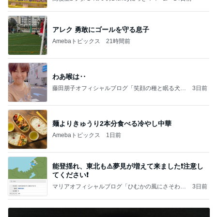
アレク 勇敢にゴールを守る息子
Amebaトピックス
21時間前
わあ喉は‥
藤田朋子オフィシャルブログ「笑顔の種と眠る犬」
3日前
Powered by Ameba
麺よりきゅうり2本分食べる冷やし中華
Amebaトピックス
1日前
能登揺れ、東北も⚠️夢見が増えて来ました❗️注意し
てください❗️
マリアオフィシャルブログ「ひむかの風にさそわれ
3日前
て」Powered by Ameba