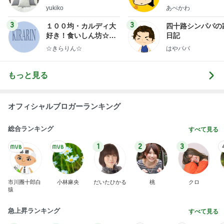
ep Life Simple◆〜イ
yukiko
あべかわ
ンテリアのきろく〜
3
3
１００均・カルディ大
四十路シンパパの
好き！食いしん坊☆き
日記
らりん☆のブログ
☆きらりん☆
はやパパ
もっと見る
オフィシャルブロガーランキング
総合ランキング
すべて見る
1
2
3
市川團十郎白
小林麻央
だいたひかる
桃
クロ
猿
急上昇ランキング
すべて見る