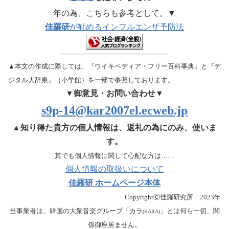
年の為、こちらも参考として
。
▼
佳羅研
が勧めるインフルエンザ予防法
▲本文の作成に際しては、『ウイキペディア・フリー百科事典』と『デ
ジタル大辞泉』（小学館）を一部で参照しております。
▼御意見・お問い合わせ▼
s9p-14@kar2007el.ecweb.jp
▲知り得た貴方の個人情報は、返礼の為にのみ、使いま
す。
其でも個人情報に関して心配な方は……
個人情報の取扱いについて
佳羅研 ホームページ本体
CopyrightⒸ佳羅研究所 2023年
当事業者は、韓国の大衆音楽グループ「カラ
」とは何ら一切、関
(KARA)
係御座居ません。