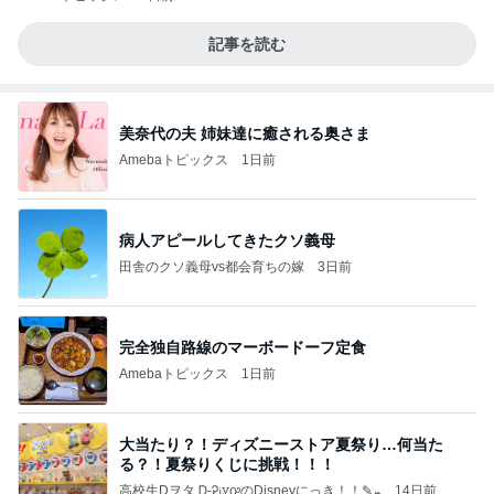
記事を読む
美奈代の夫 姉妹達に癒される奥さま
Amebaトピックス
1日前
病人アピールしてきたクソ義母
田舎のクソ義母vs都会育ちの嫁
3日前
完全独自路線のマーボードーフ定食
Amebaトピックス
1日前
大当たり？！ディズニーストア夏祭り…何当た
る？！夏祭りくじに挑戦！！！
高校生Dヲタ Ꭰ-ᎮꭵꭹꭴのDisneyにっき！！✎ܚ
14日前