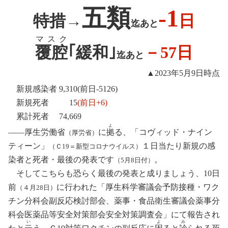
五類
-1
特措→
日
迄あと
マ ス ク
覆腔
｢緩和｣
－57日
迄あと
▲2023年5月9日時点
新規感染者 9,310(前日
-5126)
新規死者 15
(前日+6)
累計死者 74,669
よ
――厚生労働省
に
拠
る、「コヴィッド・ナイン
（厚労省）
ティーン」
１
日
当たり新規の感
（Ｃ19
＝
新型コロナウイルス）
染者と死者
・
最後の発表です
。
（5月8日付）
そしてこちらも恐らく最後の発表と成りましょう
、
10日
前
に行われた「厚生科学審議会予防接種
・
ワク
（４月28日）
チン分科会副反応検討部会
、
薬事・食品衛生審議会薬事分
科
会
医薬品等安全対策部会安全対策調査
会
」にて報告され
い
よ
み