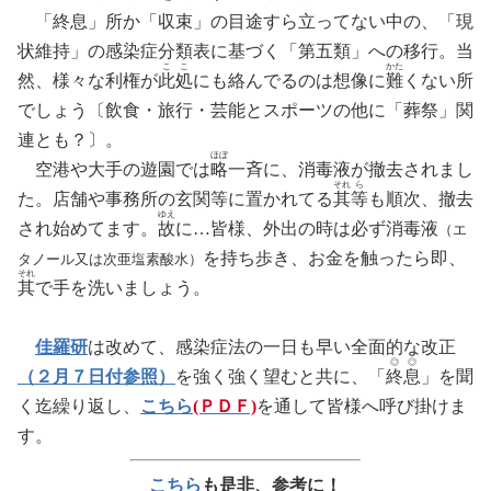
「終息」所か「収束」の目途すら
立
ってない中の、「現
状維持」
の
感染症分類表に基づく「第五類」への移行
。
当
こ
こ
かた
然、様々な利権が
此
処
にも絡んでるのは想像に
難
くない所
でしょう〔飲食・旅行・芸能
と
スポーツの他に「葬祭」関
連とも？〕
。
ほぼ
空港や大手の遊園では
略
一斉に、消毒液が撤去されまし
それ
ら
た
。
店舗や事務所の玄関等に置かれてる
其
等
も順次、撤去
ゆえ
され始めてます。
故
に…皆様、外出の時は必
ず
消毒液
（エ
を持ち歩き
、
お金を触ったら即、
タノール又は次亜塩素酸水）
それ
其
で手を洗いましょう
。
佳羅研
は改めて、感染症法の一日も早い全面的
な
改正
◎
◎
（２月７日付参照）
を
強く強く望むと共に、「
終
息
」を聞
く迄繰り返し
、
こちら
(ＰＤＦ)
を通して皆様へ呼び掛けま
す
。
こちら
も是非、参考に！