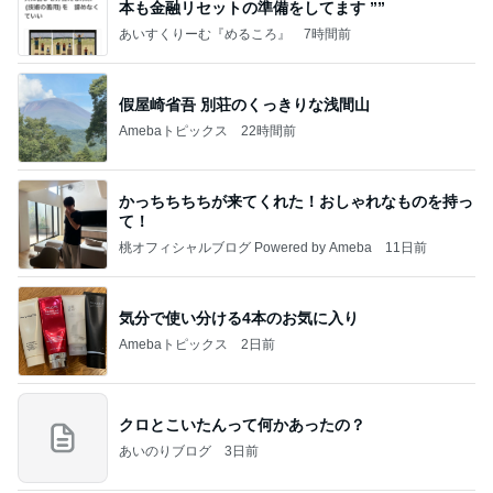
本も⾦融リセットの準備をしてます ””
あいすくりーむ『めるころ』
7時間前
假屋崎省吾 別荘のくっきりな浅間山
Amebaトピックス
22時間前
かっちちちちが来てくれた！おしゃれなものを持っ
て！
桃オフィシャルブログ Powered by Ameba
11日前
気分で使い分ける4本のお気に入り
Amebaトピックス
2日前
クロとこいたんって何かあったの？
あいのりブログ
3日前