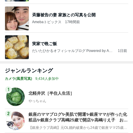
斉藤被告の妻 家族との写真を公開
Amebaトピックス
17時間前
実家で晩ご飯
だいたひかるオフィシャルブログ Powered by Ame
1日前
ba
ジャンルランキング
カメラ(風景写真)
9,434人参加中
1
北軽井沢［半住人生活］
やっちゃん
2
銀座のママブログ✨美肌で開運✨銀座ママが作った化
粧品✨銀座クラブ高嶋25歳で開店✨高嶋りえ子 お着
物でエルメス バーキン コーデ
【銀座クラブ高嶋】元OL婚約破棄から24歳で銀座ママ25歳でオーナーママ銀座 美肌で開運♡パワースポット巡り高嶋りえ子ブログ