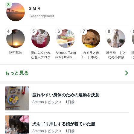
3
S M R
likeabridgeover
4
5
6
7
8
秘密基地
妻に先立たれ
Akinobu Tanig
カメラと歩
埼玉発 おと
た老人ブログ
uchi | Itoshima
く、日本の風
なの小探険
Landscape Ph
景スナップ紀
otographer
行
もっと見る
疲れやすい身体のための運動を決意
Amebaトピックス
1日前
犬をゴリ押しする娘が着ていた服
Amebaトピックス
1日前