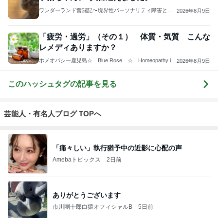
ワンダーランド奮闘記〜境界性パーソナリティ障害と摂
2026年8月9日
食障害と〜
「疲労・過労」（その１） 体質・気質 こんな
レメディありますか？
ホメオパシー鹿児島☆ Blue Rose ☆ Homeopathy in
2026年8月9日
Kagoshima ☆
このハッシュタグの記事を見る
芸能人・有名人ブログ TOPへ
「痛々しい」執行猶予中の近影に心配の声
Amebaトピックス
2日前
ありがとうございます
市川團十郎白猿オフィシャルB
5日前