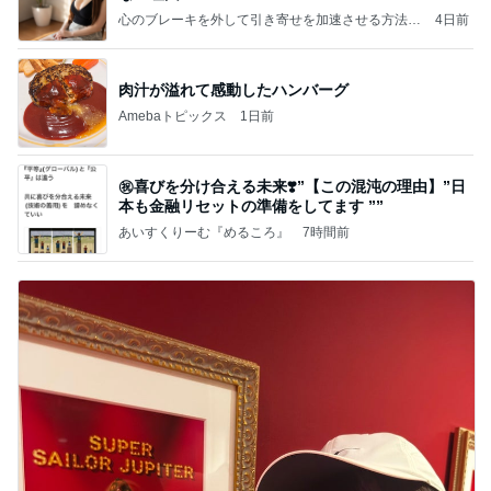
心のブレーキを外して引き寄せを加速させる方法：
4日前
引き寄せ研究所
肉汁が溢れて感動したハンバーグ
Amebaトピックス
1日前
㊗️喜びを分け合える未来❣️”【この混沌の理由】”⽇
本も⾦融リセットの準備をしてます ””
あいすくりーむ『めるころ』
7時間前