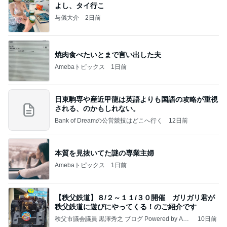
よし、タイ行こ
与儀大介
2日前
焼肉食べたいとまで言い出した夫
Amebaトピックス
1日前
日東駒専や産近甲龍は英語よりも国語の攻略が重視
される、のかもしれない。
Bank of Dreamの公営競技はどこへ行く
12日前
本質を見抜いてた謎の専業主婦
Amebaトピックス
1日前
【秩父鉄道】８/２～１１/３０開催 ガリガリ君が
秩父鉄道に遊びにやってくる！のご紹介です
秩父市議会議員 黒澤秀之 ブログ Powered by Ame
10日前
ba