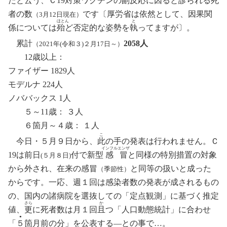
たと
云
う、Ｃ19対策ワクチンの副反応に
因
ると
診
られる死
者の数
です
〔
厚労省は依然として
、
因果関
（3月12日現在）
ほとん
と
係については
殆ど
否定的な姿勢を
執
ってますが〕
。
累計
2058人
（2021年(令和３)２月17日～）
12歳以上：
ファイザー 1829人
モデルナ 224人
ノババックス 1人
５～11歳： ３人
６箇月～４歳： １人
こ
今日・５月９日から、
此
の手の発表は行われません
。
Ｃ
インフル
エンザ
19は前日
付で新型
感
冒
と同様の特別措置の対象
(５月８日)
から外され
、
在来の感冒
と
同等の扱いと成った
（季節性）
からです
。
一応、週１回は感染者数
の
発表が成されるもの
の
、
国内の諸病院を選抜しての「定点観測」
に
基づく推定
さら
か
値、
更
に死者数は月１回
且
つ「人口動態統計」に合わせ
●
「
５
箇月前の分」を公表する―との事で…
。