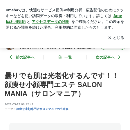
曇りでも肌は光老化するんです！！顔痩せ小顔専門エステ SA
LON MANIA（サロンマニア） | 名古屋発！地下鉄東山線千種
アプリをダウンロードして
ブログの更新通知
を受け取りまし
開く
駅徒歩4分 開運小顔専門エステ とにかく小顔にする結果重
ょう。
視！ SALON MANIA(サロン マニア)
名古屋発！地下鉄東山線千種駅徒歩4分 開運
フォロー
小顔専門エステ とにかく小顔にする結果重
視！ SALON MANIA(サロン マニア)
前の記事へ
一覧
次の記事へ
曇りでも肌は光老化するんです！！
顔痩せ小顔専門エステ SALON
MANIA（サロンマニア）
2021-05-17 06:12:41
テーマ：
顔痩せ小顔専門店サロンマニアの出来事