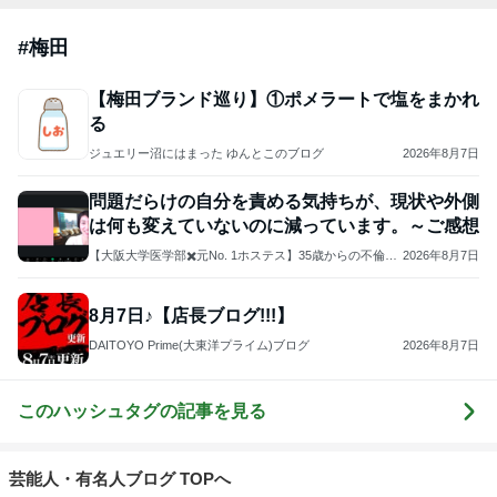
#
梅田
【梅田ブランド巡り】①ポメラートで塩をまかれ
る
ジュエリー沼にはまった ゆんとこのブログ
2026年8月7日
問題だらけの自分を責める気持ちが、現状や外側
は何も変えていないのに減っています。～ご感想
【大阪大学医学部✖️元No. 1ホステス】35歳からの不倫恋
2026年8月7日
愛の非常識な教科書
8月7日♪【店長ブログ!!!】
DAITOYO Prime(大東洋プライム)ブログ
2026年8月7日
このハッシュタグの記事を見る
芸能人・有名人ブログ TOPへ