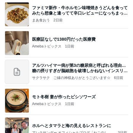
ファミマ新作・牛ホルモン味噌焼きうどんを食って
みたら想像と違ってて辛口レビューになっちまった
話
まあ食おう
2日前
医療証なしで1380円だった医療費
Amebaトピックス
1日前
アルツハイマー病が第3の糖尿病と呼ばれる理由…
糖の摂りすぎが脳細胞を破壊しかねないインスリン
の恐
サクラサク ご縁の神様ありがとうございます☆
6日前
モト冬樹 妻が作ったビシソワーズ
Amebaトピックス
1日前
ホルヘとタマラと海の見えるレストランに
アレクサンダー オフィシャルブログ「ねこのしっ
3日前