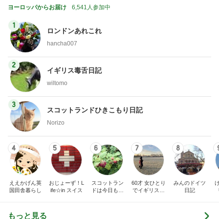
ヨーロッパからお届け
6,541人参加中
1
ロンドンあれこれ
hancha007
2
イギリス毒舌日記
wiltomo
3
スコットランドひきこもり日記
Norizo
4
5
6
7
8
ええかげん英
おじょーず！L
スコットラン
60才 女ひとり
みんのドイツ
国田舎暮らし
ife☆in スイス
ドは今日も曇
でイギリスに
日記
り空
移住
もっと見る