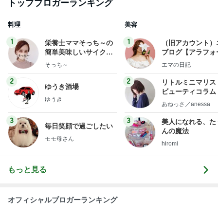
トップブロガーランキング
料理
美容
1
1
栄養士ママそっち～の
（旧アカウント）
簡単美味しいサイクル
ブログ【アラフォ
献立
社売却セカンドラ
そっち～
エマの日記
フ】
2
2
リトルミニマリス
ゆうき酒場
ビューティコラム 
ゆうき
little minimalist'
あねっさ／anessa
uty colum
3
3
美人になれる、た
毎日笑顔で過ごしたい
んの魔法
モモ母さん
hiromi
もっと見る
オフィシャルブロガーランキング