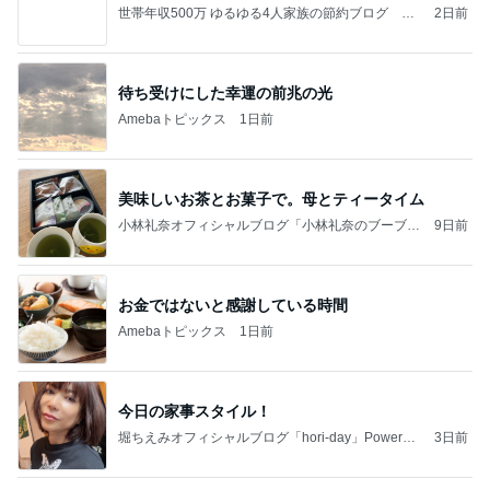
世帯年収500万 ゆるゆる4人家族の節約ブログ 〜
2日前
ケチ旦那と金銭感覚マヒ嫁の日々〜
待ち受けにした幸運の前兆の光
Amebaトピックス
1日前
美味しいお茶とお菓子で。母とティータイム
小林礼奈オフィシャルブログ「小林礼奈のブーブー
9日前
ブログ」Powered by Ameba
お金ではないと感謝している時間
Amebaトピックス
1日前
今日の家事スタイル！
堀ちえみオフィシャルブログ「hori-day」Powered
3日前
by Ameba