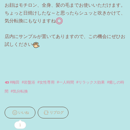
お顔はモチロン、全身、髪の毛までお使いいただけます。
ちょっと日焼けしたな～と思ったらシュッと吹きかけて、
気分転換にもなりますね
店内にサンプルが置いてありますので、この機会にぜひお
試しください
#
梅田
#
岩盤浴
#
女性専用
#
一人時間
#
リラックス効果
#
癒しの時
間
#
気分転換
いいね
リブログ
1