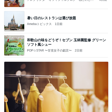
ぽ欲しいな」Powered by Ameba
暑い日のレストランは選び放題
Amebaトピックス
1日前
和歌山の味をどうぞ！セブン 玉林園監修 グリーン
ソフト風シュー
POP☆STAR 〜甘党女子の戯言〜
2日前