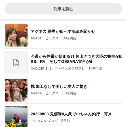
記事を読む
アグネス 長男が孫へする読み聞かせ
Amebaトピックス
15時間前
今週から停電が始まる?! 片山さつき大臣の警告がE
BS、RV、そしてGESARA宣言が⁈
心の道標【旧：ヤ～ベェのブログ】
13時間前
桃 加工なしで美しい友人に驚き
Amebaトピックス
11時間前
20260803 鬼郁隊4人衆で中ちゃん釣行 写メ
中ちゃんのブログ
2日前