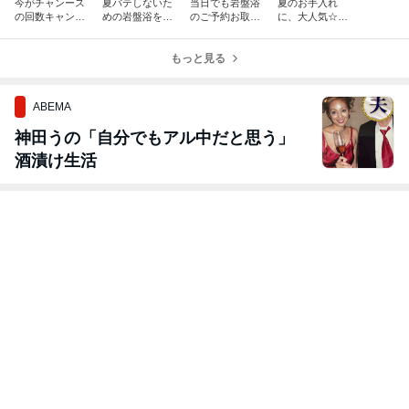
今がチャンース
夏バテしないた
当日でも岩盤浴
夏のお手入れ
の回数キャンペ
めの岩盤浴を楽
のご予約お取り
に、大人気☆店
ーン！(*^^*)
しみませんか
できます！(^^♪
内で塗るお肌修
(⌒∇⌒)
復のパックはい
もっと見る
かがでしょう
か？
ABEMA
神田うの「自分でもアル中だと思う」
酒漬け生活