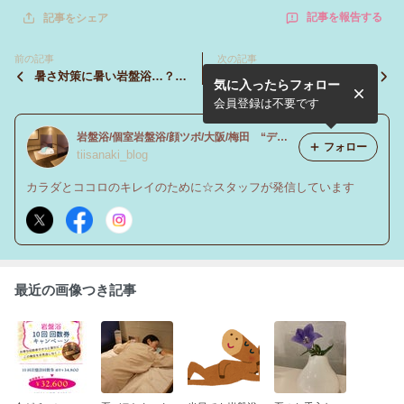
記事を報告する
記事をシェア
前の記事
次の記事
暑さ対策に暑い岩盤浴…？い
お友達とご一緒に楽しんでく
気に入ったらフォロー
い汗をかくのがポイントです
ださい(^▽^)/
(^^♪
会員登録は不要です
岩盤浴/個室岩盤浴/顔ツボ/大阪/梅田 “デトックスで綺麗力アップ！”
フォロー
tiisanaki_blog
カラダとココロのキレイのために☆スタッフが発信しています
最近の画像つき記事