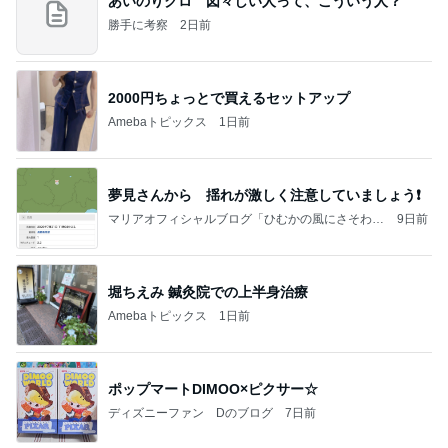
あいのりクロ 図々しい人って、こういう人？
勝手に考察
2日前
2000円ちょっとで買えるセットアップ
Amebaトピックス
1日前
夢見さんから 揺れが激しく注意していましょう❗️
マリアオフィシャルブログ「ひむかの風にさそわれ
9日前
て」Powered by Ameba
堀ちえみ 鍼灸院での上半身治療
Amebaトピックス
1日前
ポップマートDIMOO×ピクサー☆
ディズニーファン Dのブログ
7日前