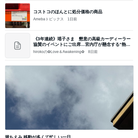
コストコのほんとに処分価格の商品
Amebaトピックス
1日前
《3年連続》瑶子さま 懇意の高級カーディーラー
協賛のイベントにご出席…宮内庁が懸念する“熱心
すぎ
hirokoの✿Love＆Awakening✿
8日前
堀ちえみ 移動が多くて忙しい一日