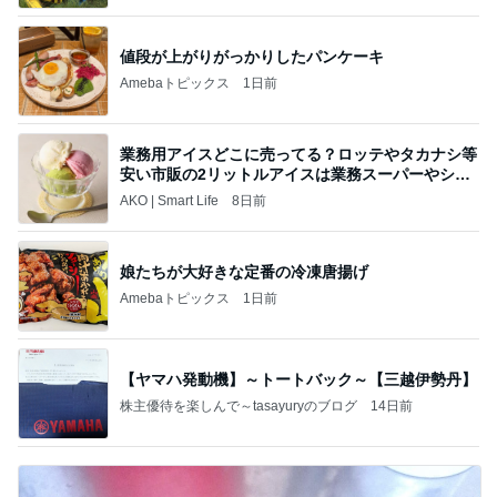
値段が上がりがっかりしたパンケーキ
Amebaトピックス
1日前
業務用アイスどこに売ってる？ロッテやタカナシ等
安い市販の2リットルアイスは業務スーパーやシャ
トレ
AKO | Smart Life
8日前
娘たちが大好きな定番の冷凍唐揚げ
Amebaトピックス
1日前
【ヤマハ発動機】～トートバック～【三越伊勢丹】
株主優待を楽しんで～tasayuryのブログ
14日前