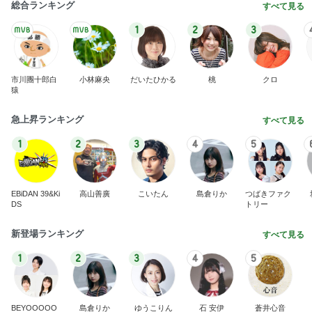
総合ランキング
すべて見る
1
2
3
市川團十郎白
小林麻央
だいたひかる
桃
クロ
猿
急上昇ランキング
すべて見る
1
2
3
4
5
EBiDAN 39&Ki
高山善廣
こいたん
島倉りか
つばきファク
DS
トリー
新登場ランキング
すべて見る
1
2
3
4
5
BEYOOOOO
島倉りか
ゆうこりん
石 安伊
蒼井心音