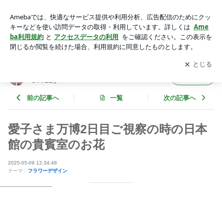
愛子さま万博2日目ご視察の時の日本館の貴賓室のお花 | KAO
RUKOオフィシャルブログ「KAORUKO STYLE」Powered by
アプリをダウンロードして
ブログの更新通知
を受け取りまし
開く
Ameba
ょう。
KAORUKOオフィシャルブログ「KAORUKO
フォロー
STYLE」
前の記事へ
一覧
次の記事へ
愛子さま万博2日目ご視察の時の日本
館の貴賓室のお花
2025-05-09 12:34:48
テーマ：
フラワーデザイン