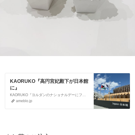
KAORUKO『高円宮妃殿下が日本館
に』
KAORUKO『ヨルダンのナショナルデーにフセイン皇太子殿下が』この前はサンマリノ🇸🇲やデンマークの🇩🇰国王陛下がいらして今日はヨルダンの皇太子殿下KAORU…
ameblo.jp