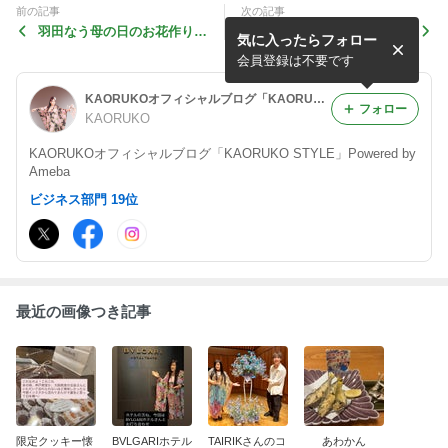
前の記事
次の記事
羽田なう母の日のお花作りま
花の搬入頭に乗せて
気に入ったらフォロー
すよー
会員登録は不要です
KAORUKOオフィシャルブログ「KAORUKO STYLE」Powered by Ameba
フォロー
KAORUKO
KAORUKOオフィシャルブログ「KAORUKO STYLE」Powered by
Ameba
ビジネス部門 19位
最近の画像つき記事
限定クッキー懐
BVLGARIホテル
TAIRIKさんのコ
あわかん