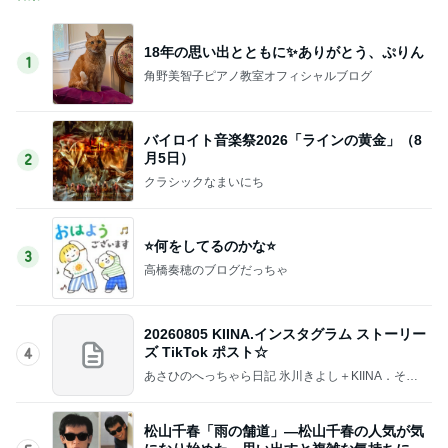
18年の思い出とともに✨ありがとう、ぷりん
1
角野美智子ピアノ教室オフィシャルブログ
バイロイト音楽祭2026「ラインの黄金」（8
月5日）
2
クラシックなまいにち
⭐️何をしてるのかな⭐️
3
高橋奏穂のブログだっちゃ
20260805 KIINA.インスタグラム ストーリー
ズ TikTok ポスト☆
4
あさひのへっちゃら日記 氷川きよし＋KIINA．そし
てときどき○○ちゃん達(*^▽^)/★*☆♪
松山千春「雨の舗道」―松山千春の人気が気