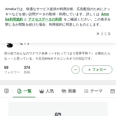
切り絵作家ナカニシカオリ 『世界平和が見てみたいな！』
アプリをダウンロードして
ブログの更新通知
を受け取りまし
開く
ょう。
切り絵作家ナカニシカオリ 『世界平和が見てみたい
な！』
切り絵でみんなのワクワク未来（＝それってつまり世界平和？） が創れたら
な～～と思っている、５次元kiriest ナカニシカオリの日記です。
69
374
フォロー
フォロワー
投稿
一覧
人気
画像
テーマ