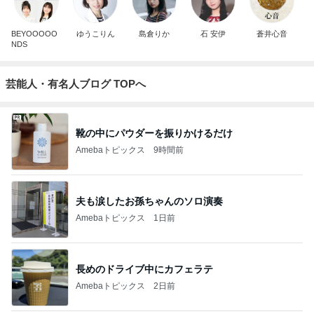
BEYOOOOO
ゆうこりん
島倉りか
石 安伊
蒼井心音
NDS
芸能人・有名人ブログ TOPへ
靴の中にパウダーを振りかけるだけ
Amebaトピックス
9時間前
夫も涙したお孫ちゃんのソロ演奏
Amebaトピックス
1日前
長めのドライブ中にカフェラテ
Amebaトピックス
2日前