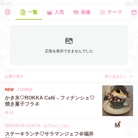
一覧
人気
画像
テーマ
広告を表示できませんでした
記事の表示
絞り込みなし
NEW
21時間前
かき氷♡ROKKA Café→フィナンシェ♡
焼き菓子フラネ
10
2026-08-05 23:00:29
・
おでかけごはん
ステーキランチ♡サラマンジェフ＠福井