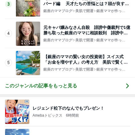
バード編 天才たちの苦悩とは？頭が良すぎ
3
て悩む人
銀座のママブログ✨美肌で開運✨銀座ママが作った
化粧品✨銀座クラブ高嶋25歳で開店✨高嶋りえ子
お着物でエルメス バーキン コーデ
元キャバ嬢みなさん自殺 誹謗中傷裁判で1億
勝ち取った銀座のママに相談殺到 誹謗中傷
4
は正義じゃない
銀座のママブログ✨美肌で開運✨銀座ママが作った
化粧品✨銀座クラブ高嶋25歳で開店✨高嶋りえ子
お着物でエルメス バーキン コーデ
【銀座のママの賢い女の投資術】スイス式
「お金を増やす人」の考え方 美肌で賢く金
5
運UP これが正解
銀座のママブログ✨美肌で開運✨銀座ママが作った
化粧品✨銀座クラブ高嶋25歳で開店✨高嶋りえ子
お着物でエルメス バーキン コーデ
このジャンルの記事をもっと見る
レジェンド松下のなんでもプレゼン！
Amebaトピックス
6時間前