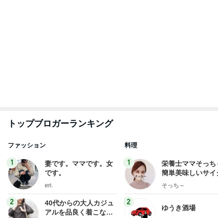
トップブロガーランキング
ファッション
料理
1
1
妻です。ママです。女
栄養士ママそっち
です。
簡単美味しいサイ
献立
eri.
そっち～
2
2
40代からの大人カジュ
ゆうき酒場
アルを品良く着こなす