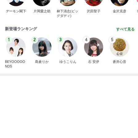
デーモン閣下
片岡愛之助
林下清志(ビッ
沢田聖子
金沢克彦
グダディ)
新登場ランキング
すべて見る
1
2
3
4
5
BEYOOOOO
島倉りか
ゆうこりん
石 安伊
蒼井心音
NDS