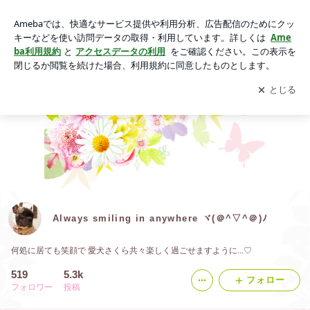
Always smiling in anywhere ヾ(＠^▽^＠)ﾉ
アプリをダウンロードして
ブログの更新通知
を受け取りまし
開く
ょう。
Always smiling in anywhere ヾ(＠^▽^＠)ﾉ
何処に居ても笑顔で 愛犬さくら共々楽しく過ごせますように...♡
519
5.3k
フォロー
フォロワー
投稿