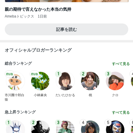
親の期待で言えなかった本当の気持
Amebaトピックス
1日前
記事を読む
オフィシャルブロガーランキング
総合ランキング
すべて見る
1
2
3
市川團十郎白
小林麻央
だいたひかる
桃
クロ
猿
急上昇ランキング
すべて見る
1
2
3
4
5