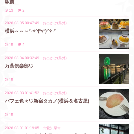
駅前
13
2
2026-08-05 00:47:49
・
お出かけ(県外)
横浜～～～°˖✧◝(⁰▿⁰)◜✧˖°
15
2
2026-08-04 00:32:49
・
お出かけ(県外)
万葉倶楽部♡
15
2026-08-03 01:41:52
・
お出かけ(県外)
パフェ色々♡新宿タカノ(横浜＆名古屋)
15
2026-08-01 01:19:05
・
☆愛知県☆