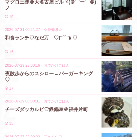
マグロ三昧＠大名古屋ビルヾ(＠⌒ー⌒＠)
ノ
19
2026-07-31 00:21:27
・
☆愛知県☆
和食ランチ♡なだ万 ♡(°´˘`°)/ ♡
15
2026-07-29 23:00:16
・
おでかけごはん
夜散歩からのスシロー→バーガーキング
♡
17
2026-07-29 00:00:31
・
おでかけごはん
チーズダッカルビ♡鉄鍋屋＠福井片町
15