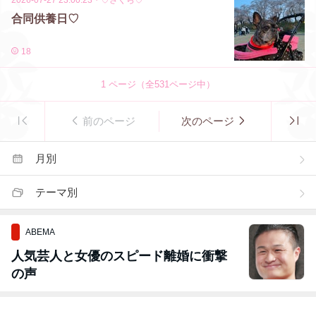
2026-07-27 23:00:23
・
♡さくら♡
合同供養日♡
18
1
ページ（全
531
ページ中）
前のページ
次のページ
月別
テーマ別
ABEMA
人気芸人と女優のスピード離婚に衝撃
の声