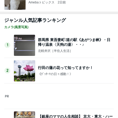
Amebaトピックス
2日前
ジャンル人気記事ランキング
カメラ(風景写真)
群馬県 東吾妻町∶道の駅《あがつま峡》・日
帰り温泉〈天狗の湯〉・・♪
1
北軽井沢［半住人生活］
行田の蓮の花って知ってますか！
2
《ｸﾞｯﾀｰﾅの日々感動！》
【銀座のママの人生相談】 京大・東大・ハー